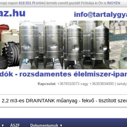
gnapi napon
918.501 Ft
értékű termék cserélt gazdát! Próbálja ki Ön is
INGYEN
Kapcsolat:
+3678310073 vagy +36303834000 | tarta
▾
ÁSZF
Dokumentumok
▾