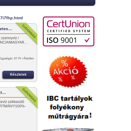
87i7fhp.html
letes…
t szennyvíz /
ARANCIA!MAGYAR…
Egységár: 67 Ft +Áfa/liter
Részletek
ott…
kevíz szikkasztó
ÁRTMÁNY!100%-