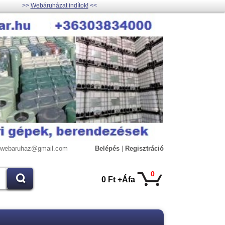
>>
Webáruházat indítok!
<<
lywebaruhaz@gmail.com
Belépés
|
Regisztráció
0
0 Ft +Áfa