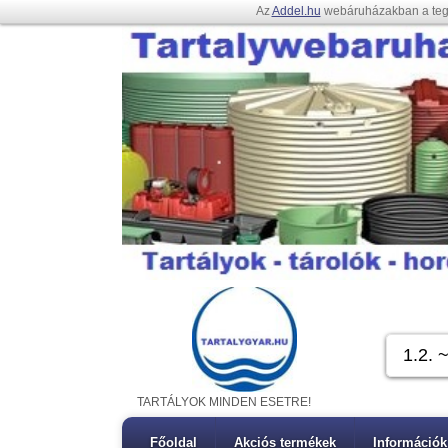
Az
Addel.hu
webáruházakban a te
TARTÁLYOK MINDEN ESETRE!
Főoldal
Akciós termékek
Információk