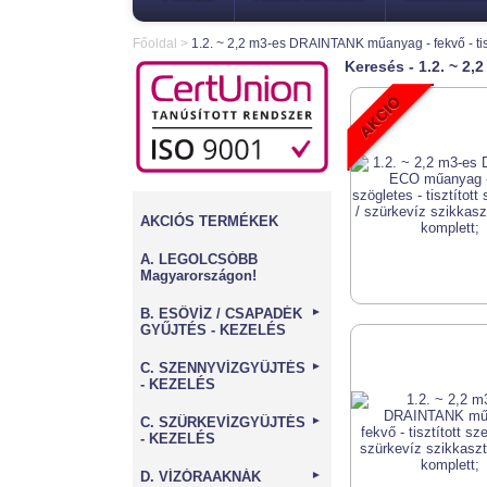
Főoldal
>
1.2. ~ 2,2 m3-es DRAINTANK műanyag - fekvő - tis
Keresés - 1.2. ~ 2
AKCIÓS TERMÉKEK
A. LEGOLCSÓBB
Magyarországon!
B. ESŐVÍZ / CSAPADÉK
►
GYŰJTÉS - KEZELÉS
C. SZENNYVÍZGYŰJTÉS
►
- KEZELÉS
C. SZÜRKEVÍZGYŰJTÉS
►
- KEZELÉS
D. VÍZÓRAAKNÁK
►