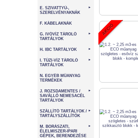
E. SZIVATTYÚ-,
►
SZERELVÉNYAKNÁK
F. KÁBELAKNÁK
G. IVÓVÍZ TÁROLÓ
►
TARTÁLYOK
H. IBC TARTÁLYOK
►
I. TŰZI-VÍZ TÁROLÓ
►
TARTÁLYOK
N. EGYÉB MŰANYAG
TERMÉKEK
J. ROZSDAMENTES /
►
SAVÁLLÓ NEMESACÉL
TARTÁLYOK
SZÁLLÍTÓ TARTÁLYOK /
►
TARTÁLYSZÁLLÍTÓK
M. BORÁSZATI,
►
ÉLELMISZER-IPARI
GÉPEK, BERENDEZÉSE