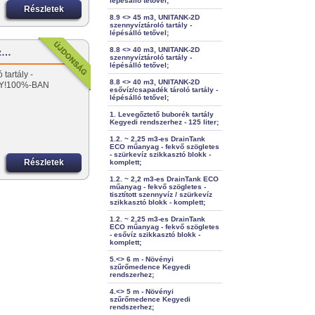
lépésálló tetővel;
Részletek
8.9 <> 45 m3, UNITANK-2D
szennyvíztároló tartály -
lépésálló tetővel;
8.8 <> 40 m3, UNITANK-2D
íz…
szennyvíztároló tartály -
lépésálló tetővel;
tartály -
8.8 <> 40 m3, UNITANK-2D
Y!100%-BAN
esővíz/csapadék tároló tartály -
lépésálló tetővel;
1. Levegőztető buborék tartály
Kegyedi rendszerhez - 125 liter;
1.2. ~ 2,25 m3-es DrainTank
ECO műanyag - fekvő szögletes
- szürkevíz szikkasztó blokk -
Részletek
komplett;
1.2. ~ 2,2 m3-es DrainTank ECO
műanyag - fekvő szögletes -
tisztított szennyvíz / szürkevíz
szikkasztó blokk - komplett;
1.2. ~ 2,25 m3-es DrainTank
ECO műanyag - fekvő szögletes
- esővíz szikkasztó blokk -
komplett;
5.<> 6 m - Növényi
szűrőmedence Kegyedi
rendszerhez;
4.<> 5 m - Növényi
szűrőmedence Kegyedi
rendszerhez;