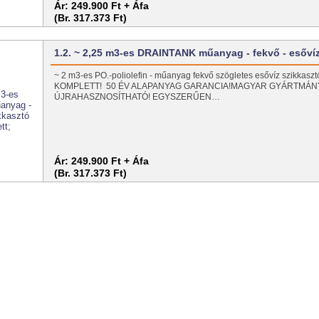
Ár:
249.900 Ft + Áfa
(Br. 317.373 Ft)
1.2. ~ 2,25 m3-es DRAINTANK műanyag - fekvő - esőv
~ 2 m3-es PO.-poliolefin - műanyag fekvő szögletes esővíz szikkasztó 
KOMPLETT! 50 ÉV ALAPANYAG GARANCIA!MAGYAR GYÁRTMÁN
ÚJRAHASZNOSÍTHATÓ! EGYSZERŰEN…
Ár:
249.900 Ft + Áfa
(Br. 317.373 Ft)