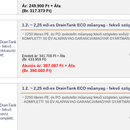
Ár:
249.900 Ft + Áfa
(Br. 317.373 Ft)
1.2. ~ 2,25 m3-es DrainTank ECO műanyag - fekvő szö
~ 2250 literes PE. és PO.-poliolefin műanyag fekvő szögletes esővíz s
KOMPLETT! 50 ÉV ALAPANYAG GARANCIA!MAGYAR GYÁRTMÁ
Eredeti ár:
341.700 Ft + Áfa
(Br. 433.959 Ft)
Akciós ár:
307.087 Ft + Áfa
(Br. 390.000 Ft)
1.2. ~ 2,25 m3-es DrainTank ECO műanyag - fekvő szö
~ 2250 literes PE. és PO.-poliolefin műanyag fekvő szögletes szürkeví
- KOMPLETT! 50 ÉV ALAPANYAG GARANCIA!MAGYAR GYÁRTM