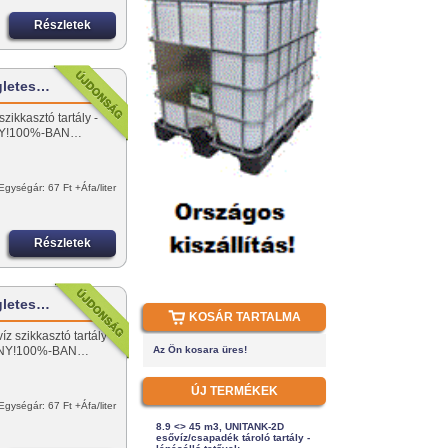
Részletek
gletes…
zikkasztó tartály -
NY!100%-BAN…
Egységár: 67 Ft +Áfa/liter
Részletek
gletes…
KOSÁR TARTALMA
z szikkasztó tartály
ÁNY!100%-BAN…
Az Ön kosara üres!
ÚJ TERMÉKEK
Egységár: 67 Ft +Áfa/liter
8.9 <> 45 m3, UNITANK-2D
esővíz/csapadék tároló tartály -