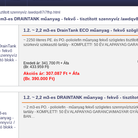
ztított szennyvíz /awdqv87i7fhp.html
,2 m3-es DRAINTANK műanyag - fekvő - tisztított szennyvíz /awdqv
1.2. ~ 2,2 m3-es DrainTank ECO műanyag - fekvő szög
~ 2250 literes PE. és PO.-poliolefin műanyag fekvő szögletes tisztítot
szürkevíz szikkasztó tartály - KOMPLETT! 50 ÉV ALAPANYAG G
Eredeti ár:
341.700 Ft + Áfa
(Br. 433.959 Ft)
Akciós ár:
307.087 Ft + Áfa
(Br. 390.000 Ft)
1.2. ~ 2,2 m3-es DRAINTANK műanyag - fekvő - tisztít
~ 2 m3-es PO. - poliolefin - műanyag fekvő szögletes szennyvíz/szür
tartály - KOMPLETT! 50 ÉV ALAPANYAG GARANCIA!MAGYAR GY
BAN…