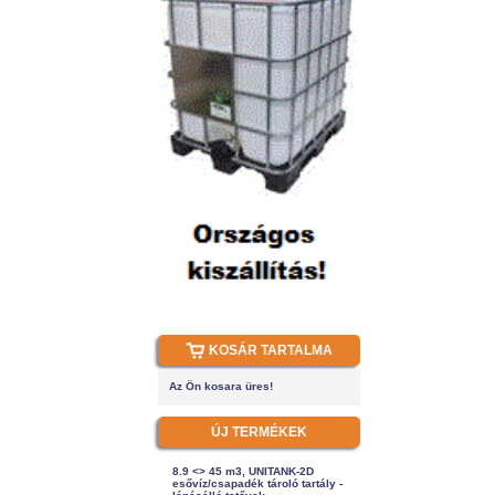
KOSÁR TARTALMA
Az Ön kosara üres!
ÚJ TERMÉKEK
8.9 <> 45 m3, UNITANK-2D
esővíz/csapadék tároló tartály -