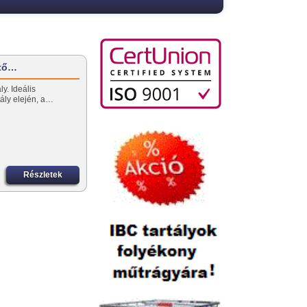
űtő…
y. Ideális
rtály elején, a…
Részletek