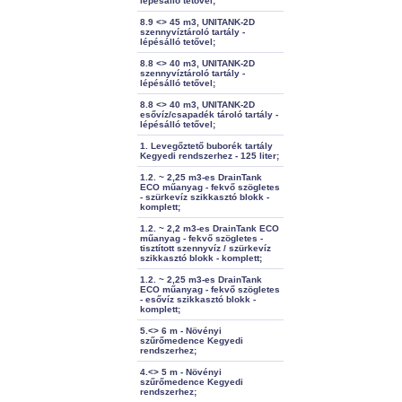
lépésálló tetővel;
8.9 <> 45 m3, UNITANK-2D
szennyvíztároló tartály -
lépésálló tetővel;
8.8 <> 40 m3, UNITANK-2D
szennyvíztároló tartály -
lépésálló tetővel;
8.8 <> 40 m3, UNITANK-2D
esővíz/csapadék tároló tartály -
lépésálló tetővel;
1. Levegőztető buborék tartály
Kegyedi rendszerhez - 125 liter;
1.2. ~ 2,25 m3-es DrainTank
ECO műanyag - fekvő szögletes
- szürkevíz szikkasztó blokk -
komplett;
1.2. ~ 2,2 m3-es DrainTank ECO
műanyag - fekvő szögletes -
tisztított szennyvíz / szürkevíz
szikkasztó blokk - komplett;
1.2. ~ 2,25 m3-es DrainTank
ECO műanyag - fekvő szögletes
- esővíz szikkasztó blokk -
komplett;
5.<> 6 m - Növényi
szűrőmedence Kegyedi
rendszerhez;
4.<> 5 m - Növényi
szűrőmedence Kegyedi
rendszerhez;