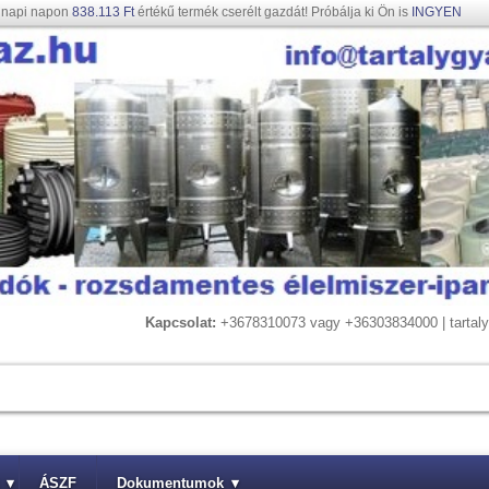
gnapi napon
838.113 Ft
értékű termék cserélt gazdát! Próbálja ki Ön is
INGYEN
Kapcsolat:
+3678310073 vagy +36303834000 | tarta
▾
ÁSZF
Dokumentumok
▾