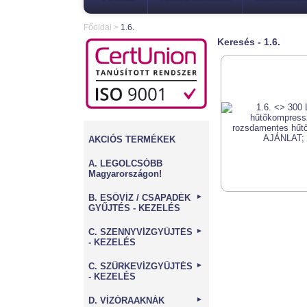
Főoldal
>
1.6.
Keresés - 1.6.
AKCIÓS TERMÉKEK
A. LEGOLCSÓBB
Magyarországon!
B. ESŐVÍZ / CSAPADÉK
►
GYŰJTÉS - KEZELÉS
C. SZENNYVÍZGYŰJTÉS
►
- KEZELÉS
C. SZÜRKEVÍZGYŰJTÉS
►
- KEZELÉS
D. VÍZÓRAAKNÁK
►