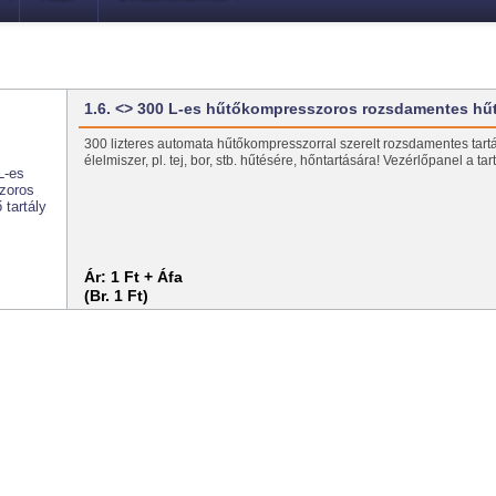
1.6. <> 300 L-es hűtőkompresszoros rozsdamentes h
300 lizteres automata hűtőkompresszorral szerelt rozsdamentes tartál
élelmiszer, pl. tej, bor, stb. hűtésére, hőntartására! Vezérlőpanel a ta
Ár:
1 Ft + Áfa
(Br. 1 Ft)