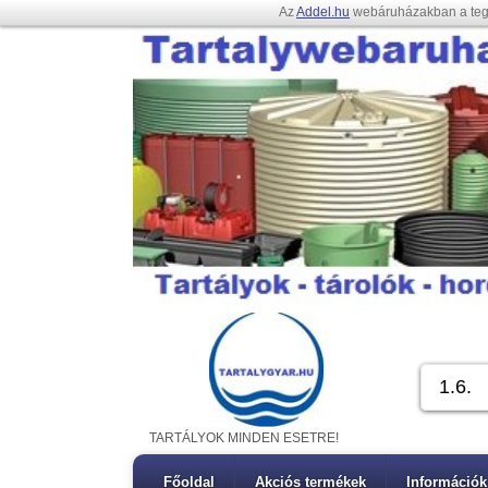
Az
Addel.hu
webáruházakban a te
TARTÁLYOK MINDEN ESETRE!
Főoldal
Akciós termékek
Információk