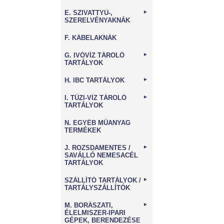
E. SZIVATTYÚ-,
►
SZERELVÉNYAKNÁK
F. KÁBELAKNÁK
G. IVÓVÍZ TÁROLÓ
►
TARTÁLYOK
H. IBC TARTÁLYOK
►
I. TŰZI-VÍZ TÁROLÓ
►
TARTÁLYOK
N. EGYÉB MŰANYAG
TERMÉKEK
J. ROZSDAMENTES /
►
SAVÁLLÓ NEMESACÉL
TARTÁLYOK
SZÁLLÍTÓ TARTÁLYOK /
►
TARTÁLYSZÁLLÍTÓK
M. BORÁSZATI,
►
ÉLELMISZER-IPARI
GÉPEK, BERENDEZÉSE