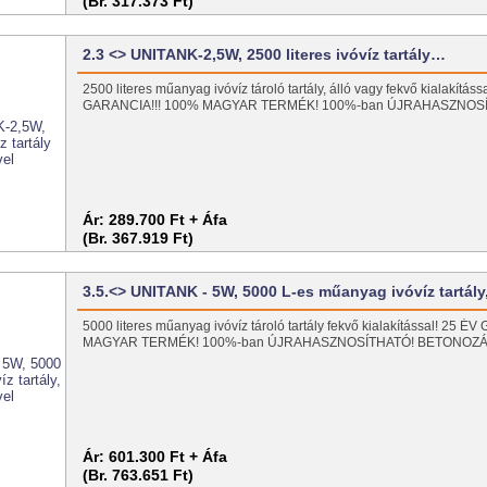
(Br. 317.373 Ft)
2.3 <> UNITANK-2,5W, 2500 literes ivóvíz tartály…
2500 literes műanyag ivóvíz tároló tartály, álló vagy fekvő kialakításs
GARANCIA!!! 100% MAGYAR TERMÉK! 100%-ban ÚJRAHASZNOS
Ár:
289.700 Ft + Áfa
(Br. 367.919 Ft)
3.5.<> UNITANK - 5W, 5000 L-es műanyag ivóvíz tartál
5000 literes műanyag ivóvíz tároló tartály fekvő kialakítással! 25 
MAGYAR TERMÉK! 100%-ban ÚJRAHASZNOSÍTHATÓ! BETONOZ
Ár:
601.300 Ft + Áfa
(Br. 763.651 Ft)