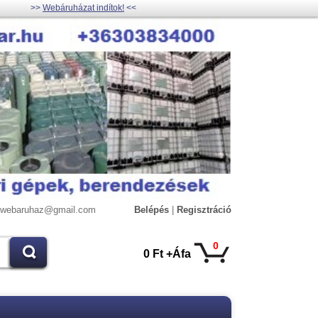
>>
Webáruházat indítok!
<<
lywebaruhaz@gmail.com
Belépés
|
Regisztráció
0
0 Ft +Áfa