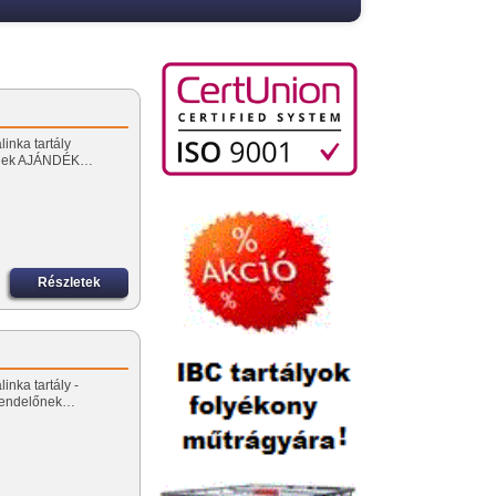
linka tartály
őnek AJÁNDÉK…
Részletek
inka tartály -
rendelőnek…