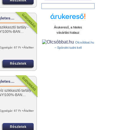
Részletek
gletes…
zikkasztó tartály -
Árukereső, a hiteles
NY!100%-BAN…
vásárlási kalauz
Olcsóbbat.hu
Egységár: 67 Ft +Áfa/liter
– Spórolni tudni kell
Részletek
gletes…
z szikkasztó tartály
ÁNY!100%-BAN…
Egységár: 67 Ft +Áfa/liter
Részletek