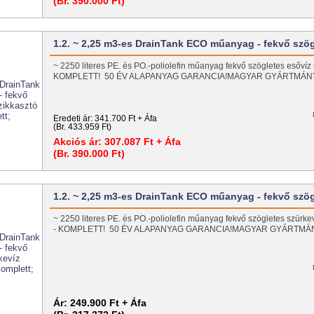
(Br. 390.000 Ft)
1.2. ~ 2,25 m3-es DrainTank ECO műanyag - fekvő szö
~ 2250 literes PE. és PO.-poliolefin műanyag fekvő szögletes esővíz s
KOMPLETT! 50 ÉV ALAPANYAG GARANCIA!MAGYAR GYÁRTMÁ
Eredeti ár:
341.700 Ft + Áfa
(Br. 433.959 Ft)
Akciós ár:
307.087 Ft + Áfa
(Br. 390.000 Ft)
1.2. ~ 2,25 m3-es DrainTank ECO műanyag - fekvő szö
~ 2250 literes PE. és PO.-poliolefin műanyag fekvő szögletes szürkeví
- KOMPLETT! 50 ÉV ALAPANYAG GARANCIA!MAGYAR GYÁRTM
Ár:
249.900 Ft + Áfa