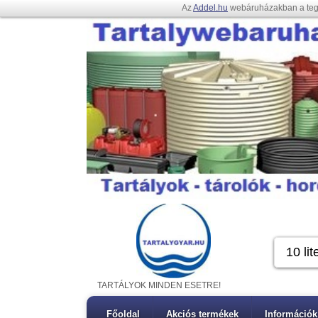
Az
Addel.hu
webáruházakban a te
TARTÁLYOK MINDEN ESETRE!
Főoldal
Akciós termékek
Információk