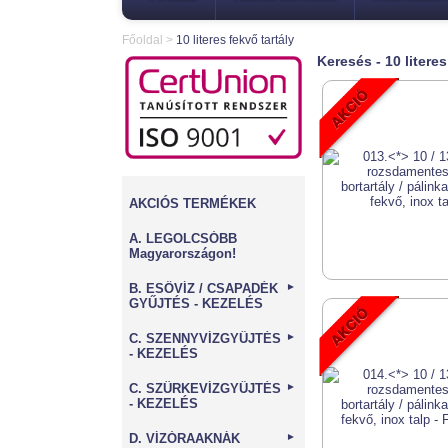
Főoldal
>
10 literes fekvő tartály
Keresés - 10 literes
AKCIÓS TERMÉKEK
A. LEGOLCSÓBB
Magyarországon!
B. ESŐVÍZ / CSAPADÉK
►
GYŰJTÉS - KEZELÉS
C. SZENNYVÍZGYŰJTÉS
►
- KEZELÉS
C. SZÜRKEVÍZGYŰJTÉS
►
- KEZELÉS
D. VÍZÓRAAKNÁK
►