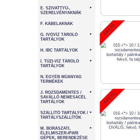
E. SZIVATTYÚ-,
►
SZERELVÉNYAKNÁK
F. KÁBELAKNÁK
G. IVÓVÍZ TÁROLÓ
►
TARTÁLYOK
H. IBC TARTÁLYOK
►
I. TŰZI-VÍZ TÁROLÓ
►
TARTÁLYOK
N. EGYÉB MŰANYAG
TERMÉKEK
J. ROZSDAMENTES /
►
SAVÁLLÓ NEMESACÉL
TARTÁLYOK
SZÁLLÍTÓ TARTÁLYOK /
►
TARTÁLYSZÁLLÍTÓK
M. BORÁSZATI,
►
ÉLELMISZER-IPARI
GÉPEK, BERENDEZÉSE