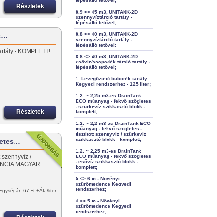
lépésálló tetővel;
Részletek
8.9 <> 45 m3, UNITANK-2D
szennyvíztároló tartály -
lépésálló tetővel;
8.8 <> 40 m3, UNITANK-2D
íz…
szennyvíztároló tartály -
lépésálló tetővel;
 tartály - KOMPLETT!
8.8 <> 40 m3, UNITANK-2D
esővíz/csapadék tároló tartály -
lépésálló tetővel;
1. Levegőztető buborék tartály
Kegyedi rendszerhez - 125 liter;
1.2. ~ 2,25 m3-es DrainTank
ECO műanyag - fekvő szögletes
- szürkevíz szikkasztó blokk -
Részletek
komplett;
1.2. ~ 2,2 m3-es DrainTank ECO
műanyag - fekvő szögletes -
tisztított szennyvíz / szürkevíz
szikkasztó blokk - komplett;
letes…
1.2. ~ 2,25 m3-es DrainTank
t szennyvíz /
ECO műanyag - fekvő szögletes
- esővíz szikkasztó blokk -
ARANCIA!MAGYAR…
komplett;
5.<> 6 m - Növényi
szűrőmedence Kegyedi
rendszerhez;
Egységár: 67 Ft +Áfa/liter
4.<> 5 m - Növényi
szűrőmedence Kegyedi
rendszerhez;