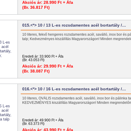
Akciós ár:
28.990 Ft + Áfa
(Br. 36.817 Ft)
015.<*> 10 / 13 L-es rozsdamentes acél bortartály /…
10 literes, fekvő hengeres rozsdamentes acél, saválló, inox bor és pál
talp; Kedvezményes kiszállítás Magyarországon! Minden megrend
Eredeti ár:
33.900 Ft + Áfa
(Br. 43.053 Ft)
Akciós ár:
29.990 Ft + Áfa
(Br. 38.087 Ft)
016.<*> 10 / 16 L-es rozsdamentes acél bortartály /…
10 literes, OVÁLIS rozsdamentes acél, saválló, inox bor és pálinka tart
KEDVEZMÉNYES kiszállítás Magyarországon! Minden megrendel
Eredeti ár:
49.900 Ft + Áfa
(Br. 63.373 Ft)
Akciós ár:
43.990 Ft + Áfa