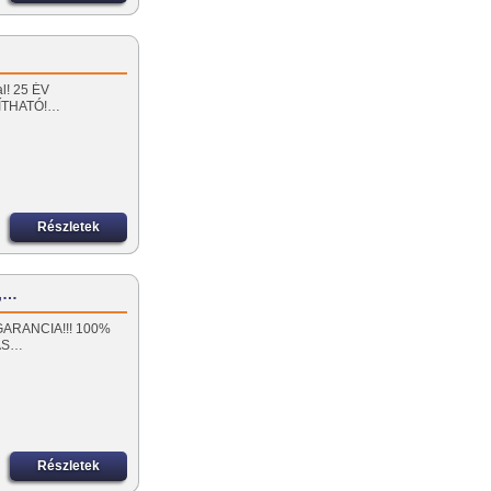
al! 25 ÉV
ÍTHATÓ!…
Részletek
y,…
ÉV GARANCIA!!! 100%
ÁS…
Részletek