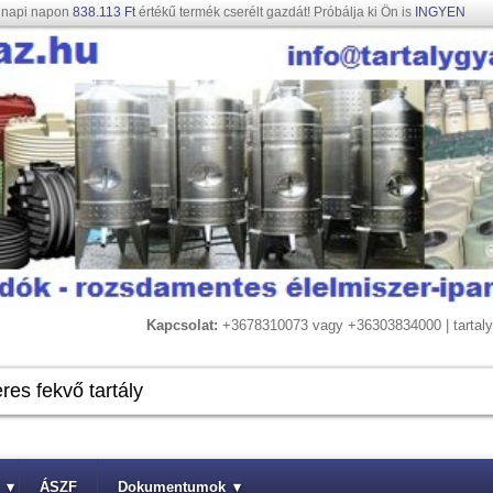
gnapi napon
838.113 Ft
értékű termék cserélt gazdát! Próbálja ki Ön is
INGYEN
Kapcsolat:
+3678310073 vagy +36303834000 | tarta
▾
ÁSZF
Dokumentumok
▾