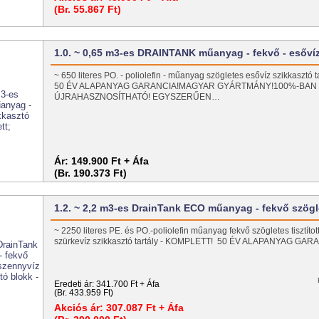
(Br. 55.867 Ft)
1.0. ~ 0,65 m3-es DRAINTANK műanyag - fekvő - esőv
~ 650 literes PO. - poliolefin - műanyag szögletes esővíz szikkasztó
50 ÉV ALAPANYAG GARANCIA!MAGYAR GYÁRTMÁNY!100%-BAN
ÚJRAHASZNOSÍTHATÓ! EGYSZERŰEN…
Ár:
149.900 Ft + Áfa
(Br. 190.373 Ft)
1.2. ~ 2,2 m3-es DrainTank ECO műanyag - fekvő szög
~ 2250 literes PE. és PO.-poliolefin műanyag fekvő szögletes tisztítot
szürkevíz szikkasztó tartály - KOMPLETT! 50 ÉV ALAPANYAG G
Eredeti ár:
341.700 Ft + Áfa
(Br. 433.959 Ft)
Akciós ár:
307.087 Ft + Áfa