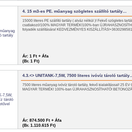
4. 15 m3-es PE. műanyag szögletes szállító tartály…
15000 literes PE szállító tartály ( alváz nélkül )! Fekvő szögletes tartál
csatlakozó!100% MAGYAR TERMÉK!100%-ban ÚJRAHASZNOSÍTHA
folyadék szállítására! KEDVEZMÉNYES KISZÁLLÍTÁS!+363029858
Ár:
1 Ft + Áfa
(Br. 1 Ft)
4.3.<> UNITANK-7,5W, 7500 literes ivóvíz tároló tartály
7500 literes műanyag ivóvíz tároló tartály, fekvő kialakítással! 25 
MAGYAR TERMÉK! 100%-ban ÚJRAHASZNOSÍTHATÓ! BETONOZ
Ár:
874.500 Ft + Áfa
(Br. 1.110.615 Ft)