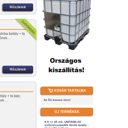
Részletek
inka tartály + fa
előnek…
Részletek
KOSÁR TARTALMA
ály + fa talp;
őnek…
Az Ön kosara üres!
ÚJ TERMÉKEK
8.9 <> 45 m3, UNITANK-2D
esővíz/csapadék tároló tartály -