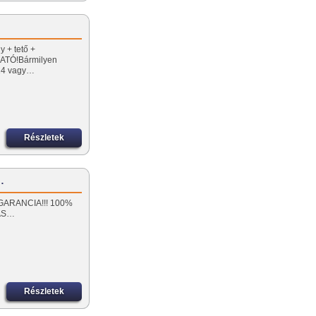
y + tető +
TÓ!Bármilyen
14 vagy…
Részletek
…
ÉV GARANCIA!!! 100%
ÁS…
Részletek