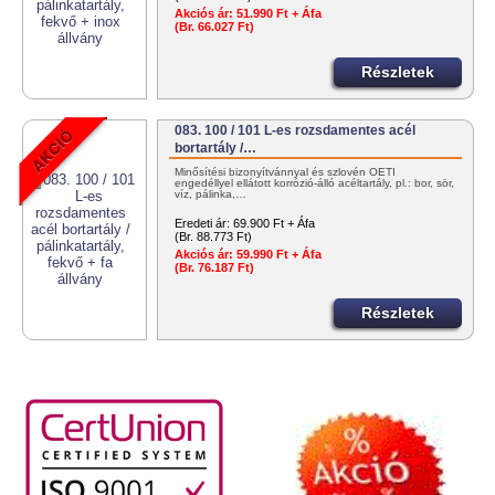
Akciós ár:
51.990 Ft + Áfa
(Br. 66.027 Ft)
Részletek
083. 100 / 101 L-es rozsdamentes acél
bortartály /…
Minősítési bizonyítvánnyal és szlovén OÉTI
engedéllyel ellátott korrózió-álló acéltartály, pl.: bor, sör,
víz, pálinka,…
Eredeti ár:
69.900 Ft + Áfa
(Br. 88.773 Ft)
Akciós ár:
59.990 Ft + Áfa
(Br. 76.187 Ft)
Részletek