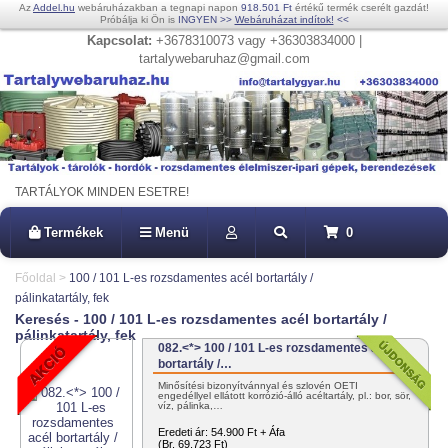
Az
Addel.hu
webáruházakban a tegnapi napon
918.501 Ft
értékű termék cserélt gazdát!
Próbálja ki Ön is
INGYEN
>>
Webáruházat indítok!
<<
Kapcsolat:
+3678310073 vagy +36303834000 |
tartalywebaruhaz@gmail.com
TARTÁLYOK MINDEN ESETRE!
Termékek
Menü
0
Főoldal
>
100 / 101 L-es rozsdamentes acél bortartály /
pálinkatartály, fek
Keresés - 100 / 101 L-es rozsdamentes acél bortartály /
pálinkatartály, fek
082.<*> 100 / 101 L-es rozsdamentes acél
bortartály /…
Minősítési bizonyítvánnyal és szlovén OÉTI
engedéllyel ellátott korrózió-álló acéltartály, pl.: bor, sör,
víz, pálinka,…
Eredeti ár:
54.900 Ft + Áfa
(Br. 69.723 Ft)