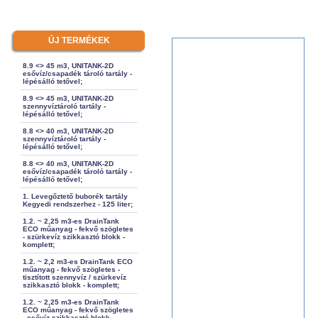
ÚJ TERMÉKEK
8.9 <> 45 m3, UNITANK-2D
esővíz/csapadék tároló tartály -
lépésálló tetővel;
8.9 <> 45 m3, UNITANK-2D
szennyvíztároló tartály -
lépésálló tetővel;
8.8 <> 40 m3, UNITANK-2D
szennyvíztároló tartály -
lépésálló tetővel;
8.8 <> 40 m3, UNITANK-2D
esővíz/csapadék tároló tartály -
lépésálló tetővel;
1. Levegőztető buborék tartály
Kegyedi rendszerhez - 125 liter;
1.2. ~ 2,25 m3-es DrainTank
ECO műanyag - fekvő szögletes
- szürkevíz szikkasztó blokk -
komplett;
1.2. ~ 2,2 m3-es DrainTank ECO
műanyag - fekvő szögletes -
tisztított szennyvíz / szürkevíz
szikkasztó blokk - komplett;
1.2. ~ 2,25 m3-es DrainTank
ECO műanyag - fekvő szögletes
- esővíz szikkasztó blokk -