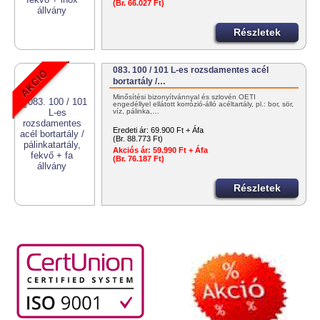
(Br. 66.027 Ft)
Részletek
083. 100 / 101 L-es rozsdamentes acél
bortartály /…
Minősítési bizonyítvánnyal és szlovén OÉTI
engedéllyel ellátott korrózió-álló acéltartály, pl.: bor, sör,
víz, pálinka,…
Eredeti ár:
69.900 Ft + Áfa
(Br. 88.773 Ft)
Akciós ár:
59.990 Ft + Áfa
(Br. 76.187 Ft)
Részletek