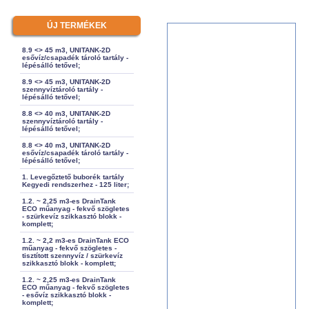
ÚJ TERMÉKEK
8.9 <> 45 m3, UNITANK-2D
esővíz/csapadék tároló tartály -
lépésálló tetővel;
8.9 <> 45 m3, UNITANK-2D
szennyvíztároló tartály -
lépésálló tetővel;
8.8 <> 40 m3, UNITANK-2D
szennyvíztároló tartály -
lépésálló tetővel;
8.8 <> 40 m3, UNITANK-2D
esővíz/csapadék tároló tartály -
lépésálló tetővel;
1. Levegőztető buborék tartály
Kegyedi rendszerhez - 125 liter;
1.2. ~ 2,25 m3-es DrainTank
ECO műanyag - fekvő szögletes
- szürkevíz szikkasztó blokk -
komplett;
1.2. ~ 2,2 m3-es DrainTank ECO
műanyag - fekvő szögletes -
tisztított szennyvíz / szürkevíz
szikkasztó blokk - komplett;
1.2. ~ 2,25 m3-es DrainTank
ECO műanyag - fekvő szögletes
- esővíz szikkasztó blokk -
komplett;