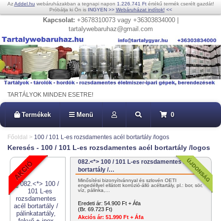
Az
Addel.hu
webáruházakban a tegnapi napon
1.226.741 Ft
értékű termék cserélt gazdát!
Próbálja ki Ön is
INGYEN
>>
Webáruházat indítok!
<<
Kapcsolat:
+3678310073 vagy +36303834000 |
tartalywebaruhaz@gmail.com
TARTÁLYOK MINDEN ESETRE!
Termékek
Menü
0
Főoldal
>
100 / 101 L-es rozsdamentes acél bortartály /logos
Keresés - 100 / 101 L-es rozsdamentes acél bortartály /logos
082.<*> 100 / 101 L-es rozsdamentes acél
bortartály /…
Minősítési bizonyítvánnyal és szlovén OÉTI
engedéllyel ellátott korrózió-álló acéltartály, pl.: bor, sör,
víz, pálinka,…
Eredeti ár:
54.900 Ft + Áfa
(Br. 69.723 Ft)
Akciós ár:
51.990 Ft + Áfa