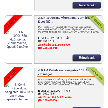
Részletek
3. DN 1000/1550 vízóraakna, vízmérőakna,
lépésálló…
PE. - polietilén - mászható műanyag vízóraakna,
vízmérőakna!100 x 100 cm-es lépésálló zöldterületi
műanyag fedlappal / tetővel.26 ÉV GARANCIA!!!100%
…
Eredeti ár:
129.900 Ft + Áfa
(Br. 164.973 Ft)
Akciós ár:
99.500 Ft + Áfa
(Br. 126.365 Ft)
Részletek
4. KA-4 Kábelakna, szögletes,105x105x110
cm magas,…
PO. - poliolefin - műanyag kábelakna.Lépésálló
zöldterületi műanyag fedlappal / tetővel.25 ÉV
GARANCIA!!!100% MAGYAR TERMÉK!100%-ban…
Eredeti ár:
119.900 Ft + Áfa
(Br. 152.273 Ft)
Akciós ár:
109.842 Ft + Áfa
(Br. 139.499 Ft)