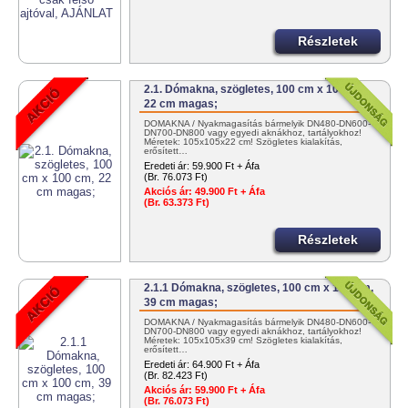
Részletek
2.1. Dómakna, szögletes, 100 cm x 100 cm,
22 cm magas;
DÓMAKNA / Nyakmagasítás bármelyik DN480-DN600-
DN700-DN800 vagy egyedi aknákhoz, tartályokhoz!
Méretek: 105x105x22 cm! Szögletes kialakítás,
erősített…
Eredeti ár:
59.900 Ft + Áfa
(Br. 76.073 Ft)
Akciós ár:
49.900 Ft + Áfa
(Br. 63.373 Ft)
Részletek
2.1.1 Dómakna, szögletes, 100 cm x 100 cm,
39 cm magas;
DÓMAKNA / Nyakmagasítás bármelyik DN480-DN600-
DN700-DN800 vagy egyedi aknákhoz, tartályokhoz!
Méretek: 105x105x39 cm! Szögletes kialakítás,
erősített…
Eredeti ár:
64.900 Ft + Áfa
(Br. 82.423 Ft)
Akciós ár:
59.900 Ft + Áfa
(Br. 76.073 Ft)