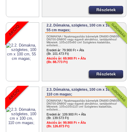
Részletek
2.2. Dómakna, szögletes, 100 cm x 100 cm,
55 cm magas;
DÓMAKNA / Nyakmagasítás bármelyik DN480-DN600-
DN700-DN800 vagy egyedi aknákhoz, tartályokhoz!
Méretek: 105x105x60 cm! Szögletes kialakítás,
erősített…
Eredeti ár:
79.900 Ft + Áfa
(Br. 101.473 Ft)
Akciós ár:
69.900 Ft + Áfa
(Br. 88.773 Ft)
Részletek
2.3. Dómakna, szögletes, 100 cm x 100 cm,
110 cm magas;
DÓMAKNA / Nyakmagasítás bármelyik DN480-DN600-
DN700-DN800 vagy egyedi aknákhoz, tartályokhoz!
Méretek: 105x105x110 cm! Szögletes kialakítás,
erősített…
Eredeti ár:
109.900 Ft + Áfa
(Br. 139.573 Ft)
Akciós ár:
99.900 Ft + Áfa
(Br. 126.873 Ft)