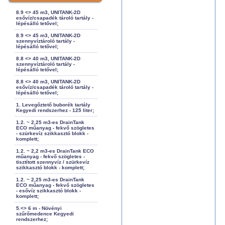
8.9 <> 45 m3, UNITANK-2D
esővíz/csapadék tároló tartály -
lépésálló tetővel;
8.9 <> 45 m3, UNITANK-2D
szennyvíztároló tartály -
lépésálló tetővel;
8.8 <> 40 m3, UNITANK-2D
szennyvíztároló tartály -
lépésálló tetővel;
8.8 <> 40 m3, UNITANK-2D
esővíz/csapadék tároló tartály -
lépésálló tetővel;
1. Levegőztető buborék tartály
Kegyedi rendszerhez - 125 liter;
1.2. ~ 2,25 m3-es DrainTank
ECO műanyag - fekvő szögletes
- szürkevíz szikkasztó blokk -
komplett;
1.2. ~ 2,2 m3-es DrainTank ECO
műanyag - fekvő szögletes -
tisztított szennyvíz / szürkevíz
szikkasztó blokk - komplett;
1.2. ~ 2,25 m3-es DrainTank
ECO műanyag - fekvő szögletes
- esővíz szikkasztó blokk -
komplett;
5.<> 6 m - Növényi
szűrőmedence Kegyedi
rendszerhez;