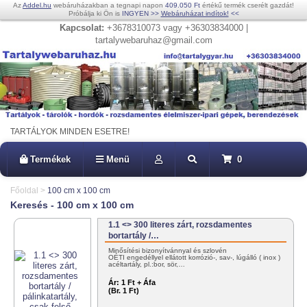
Az
Addel.hu
webáruházakban a tegnapi napon
409.050 Ft
értékű termék cserélt gazdát!
Próbálja ki Ön is
INGYEN
>>
Webáruházat indítok!
<<
Kapcsolat:
+3678310073 vagy +36303834000 |
tartalywebaruhaz@gmail.com
TARTÁLYOK MINDEN ESETRE!
Termékek
Menü
0
Főoldal
>
100 cm x 100 cm
Keresés - 100 cm x 100 cm
1.1 <> 300 literes zárt, rozsdamentes
bortartály /…
Minősítési bizonyítvánnyal és szlovén
OÉTI engedéllyel ellátott korrózió-, sav-, lúgálló ( inox )
acéltartály, pl.:bor, sör,…
Ár:
1 Ft + Áfa
(Br. 1 Ft)