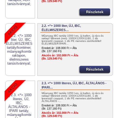
(Br. 129.540 Ft)
Részletek
2.2. <*> 1000 liter, ÚJ, IBC,
ÉLELMISZERES…
Műanyag IBC tartály 1000 l-es, új ballon, új rács és
raklap! Méretek (mm): 1000X1200X1180. 1 db
leeresztő csappal, 1 db PE menetes zárófedéllel!
ÉLELMISZER-IPARI…
Eredeti ár:
108.000 Ft + Áfa
(Br. 137.160 Ft)
Akciós ár:
102.000 Ft + Áfa
(Br. 129.540 Ft)
Részletek
2.3. <*> 1000 literes, ÚJ, IBC, ÁLTALÁNOS -
IPARI…
Műanyag IBC tartály 1050 l-es, új ballon, új rács és
raklap! Méretek (mm): 1000X1200X1180. 1 db
leeresztő csappal, 1 db PE menetes zárófedéllel!
ÁLTALÁNOS -…
Eredeti ár:
108.000 Ft + Áfa
(Br. 137.160 Ft)
Akciós ár:
102.000 Ft + Áfa
(Br. 129.540 Ft)