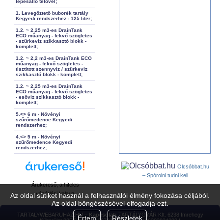
lépésálló tetővel;
1. Levegőztető buborék tartály
Kegyedi rendszerhez - 125 liter;
1.2. ~ 2,25 m3-es DrainTank
ECO műanyag - fekvő szögletes
- szürkevíz szikkasztó blokk -
komplett;
1.2. ~ 2,2 m3-es DrainTank ECO
műanyag - fekvő szögletes -
tisztított szennyvíz / szürkevíz
szikkasztó blokk - komplett;
1.2. ~ 2,25 m3-es DrainTank
ECO műanyag - fekvő szögletes
- esővíz szikkasztó blokk -
komplett;
5.<> 6 m - Növényi
szűrőmedence Kegyedi
rendszerhez;
4.<> 5 m - Növényi
szűrőmedence Kegyedi
rendszerhez;
Olcsóbbat.hu
– Spórolni tudni kell
Árukereső, a hiteles
vásárlási kalauz
Az oldal sütiket használ a felhasználói élmény fokozása céljából.
Az oldal böngészésével elfogadja ezt.
TARTALYWEBARUHAZ.HU –
Kapcsolat:
TARTÁLYGYÁR Kft. 6238 Imrehegy
Értem
Részletek