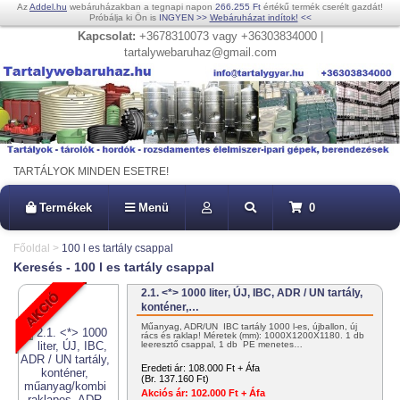
Az
Addel.hu
webáruházakban a tegnapi napon
266.255 Ft
értékű termék cserélt gazdát!
Próbálja ki Ön is
INGYEN
>>
Webáruházat indítok!
<<
Kapcsolat:
+3678310073 vagy +36303834000 |
tartalywebaruhaz@gmail.com
TARTÁLYOK MINDEN ESETRE!
Termékek
Menü
0
Főoldal
>
100 l es tartály csappal
Keresés - 100 l es tartály csappal
2.1. <*> 1000 liter, ÚJ, IBC, ADR / UN tartály,
konténer,…
Műanyag, ADR/UN IBC tartály 1000 l-es, újballon, új
rács és raklap! Méretek (mm): 1000X1200X1180. 1 db
leeresztő csappal, 1 db PE menetes…
Eredeti ár:
108.000 Ft + Áfa
(Br. 137.160 Ft)
Akciós ár:
102.000 Ft + Áfa