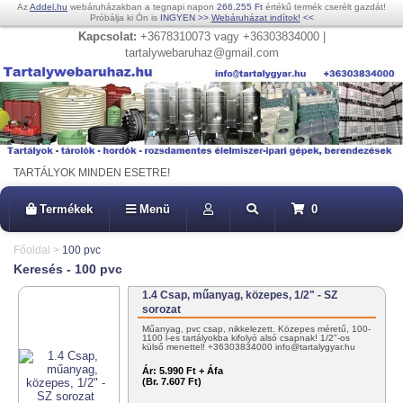
Az
Addel.hu
webáruházakban a tegnapi napon
266.255 Ft
értékű termék cserélt gazdát!
Próbálja ki Ön is
INGYEN
>>
Webáruházat indítok!
<<
Kapcsolat:
+3678310073 vagy +36303834000 |
tartalywebaruhaz@gmail.com
TARTÁLYOK MINDEN ESETRE!
Termékek
Menü
0
Főoldal
>
100 pvc
Keresés - 100 pvc
1.4 Csap, műanyag, közepes, 1/2" - SZ
sorozat
Műanyag, pvc csap, nikkelezett. Közepes méretű, 100-
1100 l-es tartályokba kifolyó alsó csapnak! 1/2"-os
külső menettel! +36303834000 info@tartalygyar.hu
Ár:
5.990 Ft + Áfa
(Br. 7.607 Ft)