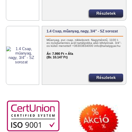
Részletek
1.4 Csap, műanyag, nagy, 3/4" - SZ sorozat
Műanyag, pvc csap, nikkelezett. Nagyméretű, 1100 l-
es rozsdamentes acél tartályokba alsó kifolyónak. 3/4"-
os külső menettel! +36303834000 info@tartalygyar.hu
Ár:
7.990 Ft + Áfa
(Br. 10.147 Ft)
Részletek