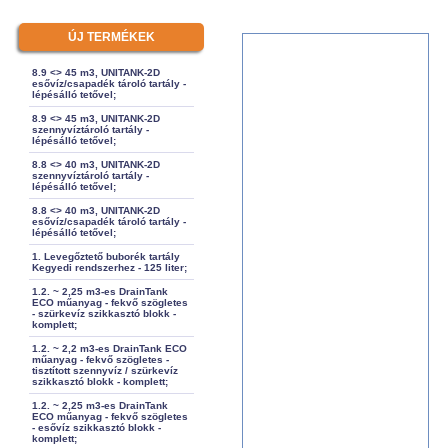
ÚJ TERMÉKEK
8.9 <> 45 m3, UNITANK-2D
esővíz/csapadék tároló tartály -
lépésálló tetővel;
8.9 <> 45 m3, UNITANK-2D
szennyvíztároló tartály -
lépésálló tetővel;
8.8 <> 40 m3, UNITANK-2D
szennyvíztároló tartály -
lépésálló tetővel;
8.8 <> 40 m3, UNITANK-2D
esővíz/csapadék tároló tartály -
lépésálló tetővel;
1. Levegőztető buborék tartály
Kegyedi rendszerhez - 125 liter;
1.2. ~ 2,25 m3-es DrainTank
ECO műanyag - fekvő szögletes
- szürkevíz szikkasztó blokk -
komplett;
1.2. ~ 2,2 m3-es DrainTank ECO
műanyag - fekvő szögletes -
tisztított szennyvíz / szürkevíz
szikkasztó blokk - komplett;
1.2. ~ 2,25 m3-es DrainTank
ECO műanyag - fekvő szögletes
- esővíz szikkasztó blokk -
komplett;