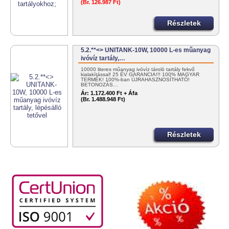
(Br. 126.987 Ft)
Részletek
5.2.**<> UNITANK-10W, 10000 L-es műanyag
ivóvíz tartály,…
10000 literes műanyag ivóvíz tároló tartály fekvő
kialakítással! 25 ÉV GARANCIA!!! 100% MAGYAR
TERMÉK! 100%-ban ÚJRAHASZNOSÍTHATÓ!
BETONOZÁS…
Ár:
1.172.400 Ft + Áfa
(Br. 1.488.948 Ft)
Részletek