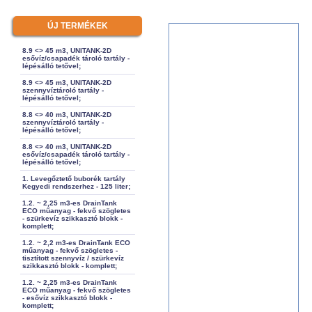
ÚJ TERMÉKEK
8.9 <> 45 m3, UNITANK-2D
esővíz/csapadék tároló tartály -
lépésálló tetővel;
8.9 <> 45 m3, UNITANK-2D
szennyvíztároló tartály -
lépésálló tetővel;
8.8 <> 40 m3, UNITANK-2D
szennyvíztároló tartály -
lépésálló tetővel;
8.8 <> 40 m3, UNITANK-2D
esővíz/csapadék tároló tartály -
lépésálló tetővel;
1. Levegőztető buborék tartály
Kegyedi rendszerhez - 125 liter;
1.2. ~ 2,25 m3-es DrainTank
ECO műanyag - fekvő szögletes
- szürkevíz szikkasztó blokk -
komplett;
1.2. ~ 2,2 m3-es DrainTank ECO
műanyag - fekvő szögletes -
tisztított szennyvíz / szürkevíz
szikkasztó blokk - komplett;
1.2. ~ 2,25 m3-es DrainTank
ECO műanyag - fekvő szögletes
- esővíz szikkasztó blokk -
komplett;