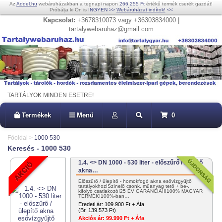
Az
Addel.hu
webáruházakban a tegnapi napon
266.255 Ft
értékű termék cserélt gazdát!
Próbálja ki Ön is
INGYEN
>>
Webáruházat indítok!
<<
Kapcsolat:
+3678310073 vagy +36303834000 |
tartalywebaruhaz@gmail.com
TARTÁLYOK MINDEN ESETRE!
Termékek
Menü
0
Főoldal
>
1000 530
Keresés - 1000 530
1.4. <> DN 1000 - 530 liter - előszűrő / ülepítő
akna…
Előszűrő / ülepítő - homokfogó akna esővízgyűjtő
tartályokhoz!Színelő csonk, műanyag tető + be-,
kifolyó csatlakozó!25 ÉV GARANCIA!!!100% MAGYAR
TERMÉK!100%-ban…
Eredeti ár:
109.900 Ft + Áfa
(Br. 139.573 Ft)
Akciós ár:
99.990 Ft + Áfa