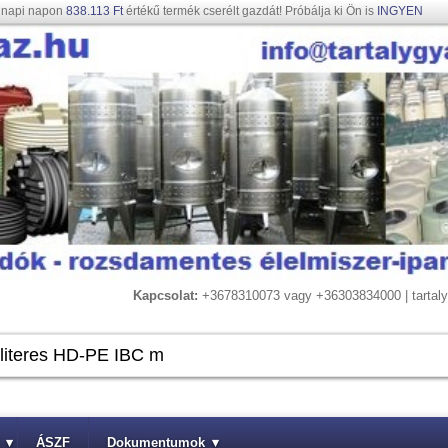
gnapi napon
838.113 Ft
értékű termék cserélt gazdát! Próbálja ki Ön is
INGYEN
Kapcsolat:
+3678310073 vagy +36303834000 | tarta
▾
ÁSZF
Dokumentumok
▾