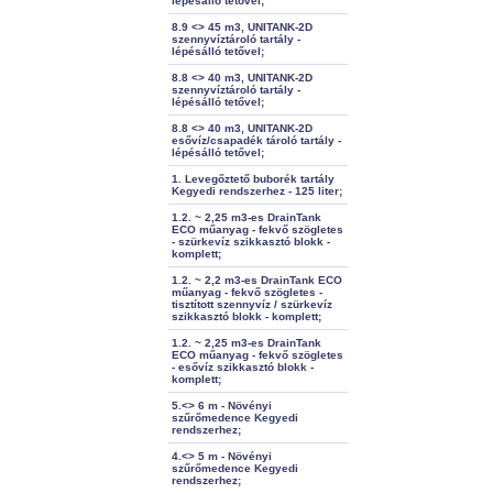
lépésálló tetővel;
8.9 <> 45 m3, UNITANK-2D
szennyvíztároló tartály -
lépésálló tetővel;
8.8 <> 40 m3, UNITANK-2D
szennyvíztároló tartály -
lépésálló tetővel;
8.8 <> 40 m3, UNITANK-2D
esővíz/csapadék tároló tartály -
lépésálló tetővel;
1. Levegőztető buborék tartály
Kegyedi rendszerhez - 125 liter;
1.2. ~ 2,25 m3-es DrainTank
ECO műanyag - fekvő szögletes
- szürkevíz szikkasztó blokk -
komplett;
1.2. ~ 2,2 m3-es DrainTank ECO
műanyag - fekvő szögletes -
tisztított szennyvíz / szürkevíz
szikkasztó blokk - komplett;
1.2. ~ 2,25 m3-es DrainTank
ECO műanyag - fekvő szögletes
- esővíz szikkasztó blokk -
komplett;
5.<> 6 m - Növényi
szűrőmedence Kegyedi
rendszerhez;
4.<> 5 m - Növényi
szűrőmedence Kegyedi
rendszerhez;