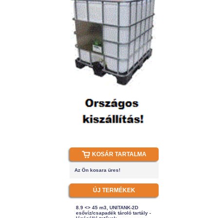
KOSÁR TARTALMA
Az Ön kosara üres!
ÚJ TERMÉKEK
8.9 <> 45 m3, UNITANK-2D
esővíz/csapadék tároló tartály -