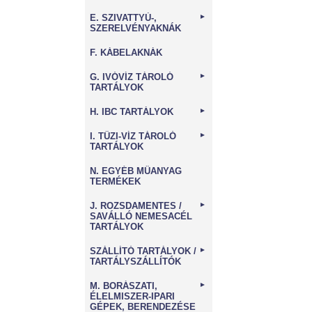
E. SZIVATTYÚ-,
►
SZERELVÉNYAKNÁK
F. KÁBELAKNÁK
G. IVÓVÍZ TÁROLÓ
►
TARTÁLYOK
H. IBC TARTÁLYOK
►
I. TŰZI-VÍZ TÁROLÓ
►
TARTÁLYOK
N. EGYÉB MŰANYAG
TERMÉKEK
J. ROZSDAMENTES /
►
SAVÁLLÓ NEMESACÉL
TARTÁLYOK
SZÁLLÍTÓ TARTÁLYOK /
►
TARTÁLYSZÁLLÍTÓK
M. BORÁSZATI,
►
ÉLELMISZER-IPARI
GÉPEK, BERENDEZÉSE