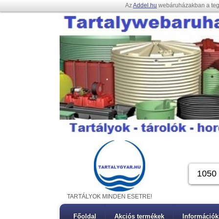
Az
Addel.hu
webáruházakban a te
TARTÁLYOK MINDEN ESETRE!
Főoldal
Akciós termékek
Információk