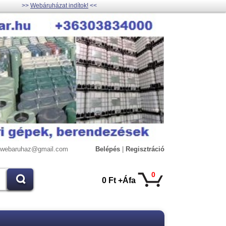
>>
Webáruházat indítok!
<<
lywebaruhaz@gmail.com
Belépés
|
Regisztráció
0
0 Ft +Áfa