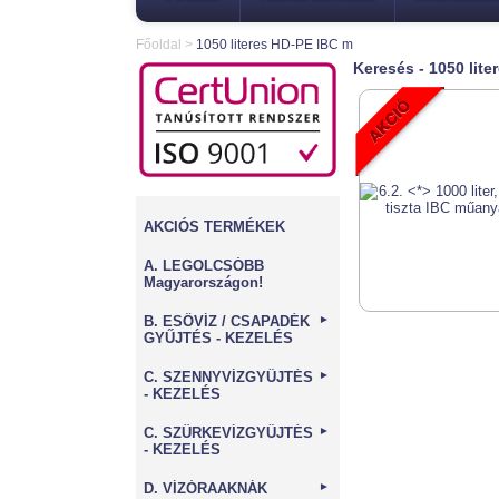
Főoldal
>
1050 literes HD-PE IBC m
Keresés - 1050 lit
AKCIÓS TERMÉKEK
A. LEGOLCSÓBB
Magyarországon!
B. ESŐVÍZ / CSAPADÉK
►
GYŰJTÉS - KEZELÉS
C. SZENNYVÍZGYŰJTÉS
►
- KEZELÉS
C. SZÜRKEVÍZGYŰJTÉS
►
- KEZELÉS
D. VÍZÓRAAKNÁK
►