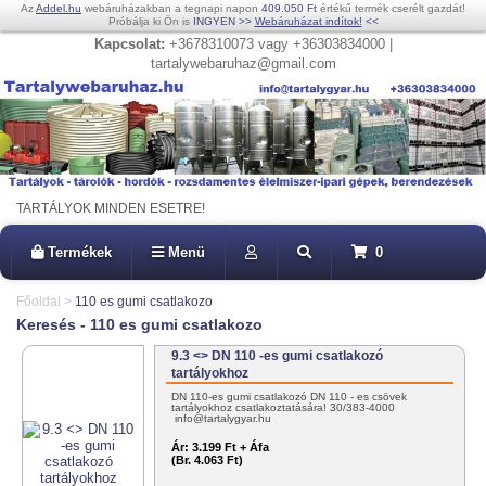
Az
Addel.hu
webáruházakban a tegnapi napon
409.050 Ft
értékű termék cserélt gazdát!
Próbálja ki Ön is
INGYEN
>>
Webáruházat indítok!
<<
Kapcsolat:
+3678310073 vagy +36303834000 |
tartalywebaruhaz@gmail.com
TARTÁLYOK MINDEN ESETRE!
Termékek
Menü
0
Főoldal
>
110 es gumi csatlakozo
Keresés - 110 es gumi csatlakozo
9.3 <> DN 110 -es gumi csatlakozó
tartályokhoz
DN 110-es gumi csatlakozó DN 110 - es csövek
tartályokhoz csatlakoztatására! 30/383-4000
info@tartalygyar.hu
Ár:
3.199 Ft + Áfa
(Br. 4.063 Ft)