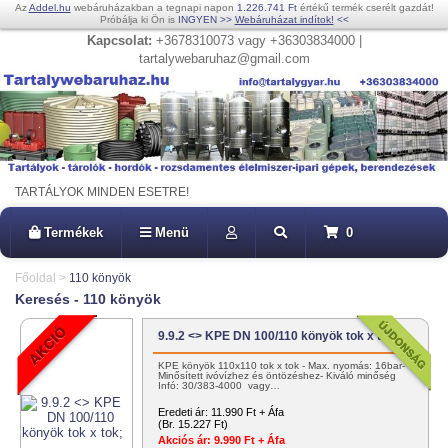
Az
Addel.hu
webáruházakban a tegnapi napon
1.226.741 Ft
értékű termék cserélt gazdát!
Próbálja ki Ön is
INGYEN
>>
Webáruházat indítok!
<<
Kapcsolat:
+3678310073 vagy +36303834000 |
tartalywebaruhaz@gmail.com
TARTÁLYOK MINDEN ESETRE!
Termékek
Menü
0
Főoldal
>
110 könyök
Keresés - 110 könyök
9.9.2 <> KPE DN 100/110 könyök tok x tok;
KPE könyök 110x110 tok x tok - Max. nyomás: 16bar-
Minősített ivóvízhez és öntözéshez- Kiváló minőség
Infó: 30/383-4000 vagy…
Eredeti ár:
11.990 Ft + Áfa
(Br. 15.227 Ft)
Akciós ár:
9.990 Ft + Áfa