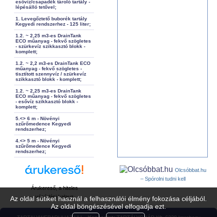
esővíz/csapadék tároló tartály -
lépésálló tetővel;
1. Levegőztető buborék tartály
Kegyedi rendszerhez - 125 liter;
1.2. ~ 2,25 m3-es DrainTank
ECO műanyag - fekvő szögletes
- szürkevíz szikkasztó blokk -
komplett;
1.2. ~ 2,2 m3-es DrainTank ECO
műanyag - fekvő szögletes -
tisztított szennyvíz / szürkevíz
szikkasztó blokk - komplett;
1.2. ~ 2,25 m3-es DrainTank
ECO műanyag - fekvő szögletes
- esővíz szikkasztó blokk -
komplett;
5.<> 6 m - Növényi
szűrőmedence Kegyedi
rendszerhez;
4.<> 5 m - Növényi
szűrőmedence Kegyedi
rendszerhez;
Olcsóbbat.hu
– Spórolni tudni kell
Árukereső, a hiteles
vásárlási kalauz
Az oldal sütiket használ a felhasználói élmény fokozása céljából.
Az oldal böngészésével elfogadja ezt.