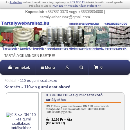
Az
Addel.hu
webáruházakban a tegnapi napon
409.050 Ft
értékű termék cserélt gazdát!
Próbálja ki Ön is
INGYEN
>>
Webáruházat indítok!
<<
Kapcsolat:
+3678310073 vagy +36303834000 |
tartalywebaruhaz@gmail.com
TARTÁLYOK MINDEN ESETRE!
Termékek
Menü
0
Főoldal
>
110-es gumi csatlakozó
Keresés - 110-es gumi csatlakozó
9.3 <> DN 110 -es gumi csatlakozó
tartályokhoz
DN 110-es gumi csatlakozó DN 110 - es csövek
tartályokhoz csatlakoztatására! 30/383-4000
info@tartalygyar.hu
Ár:
3.199 Ft + Áfa
(Br. 4.063 Ft)