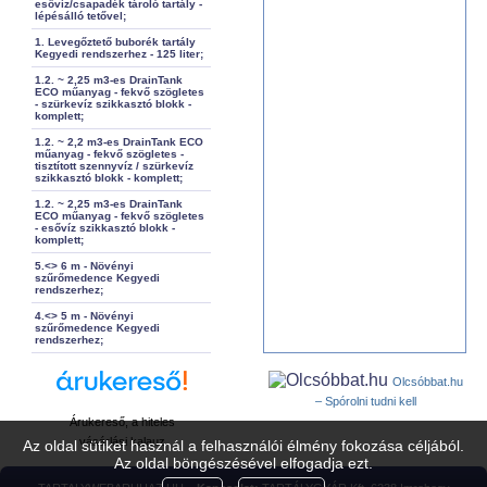
esővíz/csapadék tároló tartály -
lépésálló tetővel;
1. Levegőztető buborék tartály
Kegyedi rendszerhez - 125 liter;
1.2. ~ 2,25 m3-es DrainTank
ECO műanyag - fekvő szögletes
- szürkevíz szikkasztó blokk -
komplett;
1.2. ~ 2,2 m3-es DrainTank ECO
műanyag - fekvő szögletes -
tisztított szennyvíz / szürkevíz
szikkasztó blokk - komplett;
1.2. ~ 2,25 m3-es DrainTank
ECO műanyag - fekvő szögletes
- esővíz szikkasztó blokk -
komplett;
5.<> 6 m - Növényi
szűrőmedence Kegyedi
rendszerhez;
4.<> 5 m - Növényi
szűrőmedence Kegyedi
rendszerhez;
Olcsóbbat.hu
– Spórolni tudni kell
Árukereső, a hiteles
vásárlási kalauz
Az oldal sütiket használ a felhasználói élmény fokozása céljából.
Az oldal böngészésével elfogadja ezt.