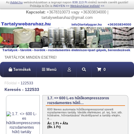
Az
Addel.hu
webáruházakban a tegnapi napon
838.113 Ft
értékű termék cserélt gazdát!
Próbálja ki Ön is
INGYEN
>>
Webáruházat indítok!
<<
Kapcsolat:
+3678310073 vagy +36303834000 |
tartalywebaruhaz@gmail.com
TARTÁLYOK MINDEN ESETRE!
Termékek
Menü
0
Főoldal
>
122533
Keresés - 122533
1.7. <> 600 L-es hűtőkompresszoros
rozsdamentes hűtő…
600 literes automata hűtőkompresszorral szerelt
rozsdamentes tartály. Ideális élelmiszer, pl. tej, bor, stb.
hűtésére, hőntartására! Vezérlőpanel a tartály elején,
a…
Ár:
1 Ft + Áfa
(Br. 1 Ft)