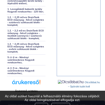
esővíz/csapadék tároló tartály -
lépésálló tetővel;
1. Levegőztető buborék tartály
Kegyedi rendszerhez - 125 liter;
1.2. ~ 2,25 m3-es DrainTank
ECO műanyag - fekvő szögletes
- szürkevíz szikkasztó blokk -
komplett;
1.2. ~ 2,2 m3-es DrainTank ECO
műanyag - fekvő szögletes -
tisztított szennyvíz / szürkevíz
szikkasztó blokk - komplett;
1.2. ~ 2,25 m3-es DrainTank
ECO műanyag - fekvő szögletes
- esővíz szikkasztó blokk -
komplett;
5.<> 6 m - Növényi
szűrőmedence Kegyedi
rendszerhez;
4.<> 5 m - Növényi
szűrőmedence Kegyedi
rendszerhez;
Olcsóbbat.hu
– Spórolni tudni kell
Árukereső, a hiteles
vásárlási kalauz
Az oldal sütiket használ a felhasználói élmény fokozása céljából.
Az oldal böngészésével elfogadja ezt.