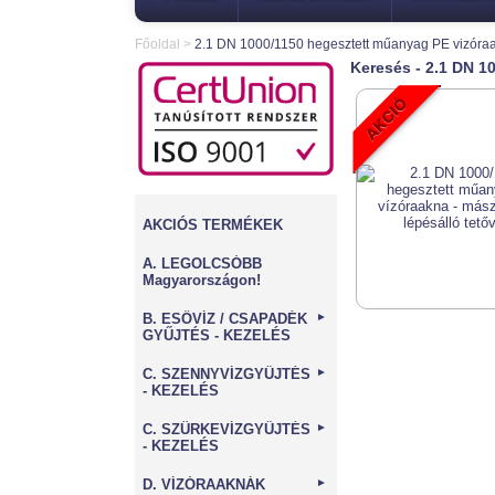
Főoldal
>
2.1 DN 1000/1150 hegesztett műanyag PE vizóra
Keresés - 2.1 DN 1
AKCIÓS TERMÉKEK
A. LEGOLCSÓBB
Magyarországon!
B. ESŐVÍZ / CSAPADÉK
►
GYŰJTÉS - KEZELÉS
C. SZENNYVÍZGYŰJTÉS
►
- KEZELÉS
C. SZÜRKEVÍZGYŰJTÉS
►
- KEZELÉS
D. VÍZÓRAAKNÁK
►