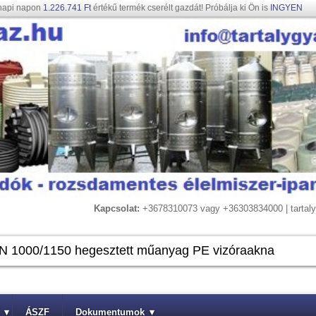
napi napon
1.226.741 Ft
értékű termék cserélt gazdát! Próbálja ki Ön is
INGYEN
Kapcsolat:
+3678310073 vagy +36303834000 | tarta
▾
ÁSZF
Dokumentumok
▾