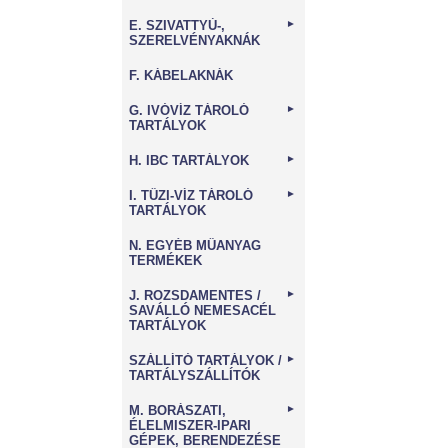
E. SZIVATTYÚ-,
►
SZERELVÉNYAKNÁK
F. KÁBELAKNÁK
G. IVÓVÍZ TÁROLÓ
►
TARTÁLYOK
H. IBC TARTÁLYOK
►
I. TŰZI-VÍZ TÁROLÓ
►
TARTÁLYOK
N. EGYÉB MŰANYAG
TERMÉKEK
J. ROZSDAMENTES /
►
SAVÁLLÓ NEMESACÉL
TARTÁLYOK
SZÁLLÍTÓ TARTÁLYOK /
►
TARTÁLYSZÁLLÍTÓK
M. BORÁSZATI,
►
ÉLELMISZER-IPARI
GÉPEK, BERENDEZÉSE