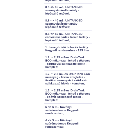
lépésálló tetővel;
8.9 <> 45 m3, UNITANK-2D
szennyvíztároló tartály -
lépésálló tetővel;
8.8 <> 40 m3, UNITANK-2D
szennyvíztároló tartály -
lépésálló tetővel;
8.8 <> 40 m3, UNITANK-2D
esővíz/csapadék tároló tartály -
lépésálló tetővel;
1. Levegőztető buborék tartály
Kegyedi rendszerhez - 125 liter;
1.2. ~ 2,25 m3-es DrainTank
ECO műanyag - fekvő szögletes
- szürkevíz szikkasztó blokk -
komplett;
1.2. ~ 2,2 m3-es DrainTank ECO
műanyag - fekvő szögletes -
tisztított szennyvíz / szürkevíz
szikkasztó blokk - komplett;
1.2. ~ 2,25 m3-es DrainTank
ECO műanyag - fekvő szögletes
- esővíz szikkasztó blokk -
komplett;
5.<> 6 m - Növényi
szűrőmedence Kegyedi
rendszerhez;
4.<> 5 m - Növényi
szűrőmedence Kegyedi
rendszerhez;