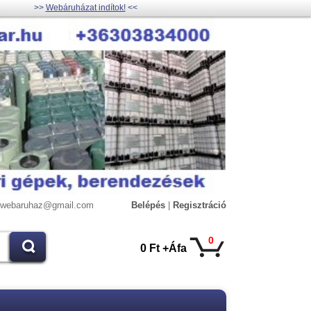
>>
Webáruházat indítok!
<<
lywebaruhaz@gmail.com
Belépés
|
Regisztráció
0
0 Ft +Áfa