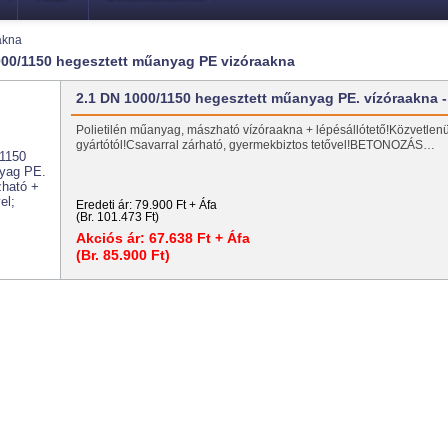
akna
000/1150 hegesztett műanyag PE vizóraakna
2.1 DN 1000/1150 hegesztett műanyag PE. vízóraakna 
Polietilén műanyag, mászható vízóraakna + lépésállótető!Közvetlenü
gyártótól!Csavarral zárható, gyermekbiztos tetővel!BETONOZÁS…
Eredeti ár:
79.900 Ft + Áfa
(Br. 101.473 Ft)
Akciós ár:
67.638 Ft + Áfa
(Br. 85.900 Ft)