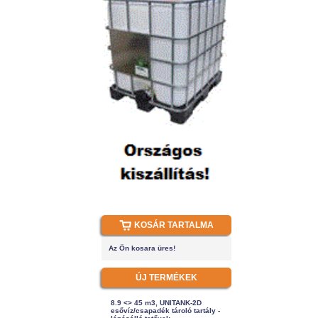
KOSÁR TARTALMA
Az Ön kosara üres!
ÚJ TERMÉKEK
8.9 <> 45 m3, UNITANK-2D
esővíz/csapadék tároló tartály -