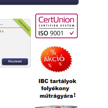
-…
l a
Részletek