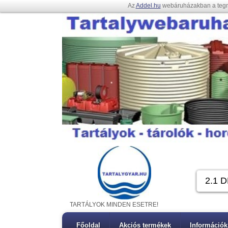
Az
Addel.hu
webáruházakban a teg
TARTÁLYOK MINDEN ESETRE!
Főoldal
Akciós termékek
Információk