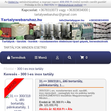
Az
Addel.hu
webáruházakban a tegnapi napon
409.050 Ft
értékű termék cserélt gazdát!
Próbálja ki Ön is
INGYEN
>>
Webáruházat indítok!
<<
Kapcsolat:
+3678310073 vagy +36303834000 |
tartalywebaruhaz@gmail.com
TARTÁLYOK MINDEN ESETRE!
Termékek
Menü
0
Főoldal
>
300 l-es inox tartály
Keresés - 300 l-es inox tartály
31.<> 300/318 L, álló bortartály,
pálinkatartály, 1…
300/318 L-es, rozsdamentes acél, saválló,
inox merevített - vastagfalú bor és pálinka tartály.
KEDVEZMÉNYES kiszállítás Magyarországon!
Minden…
Eredeti ár:
95.300 Ft + Áfa
(Br. 121.031 Ft)
Akciós ár:
82.916 Ft + Áfa