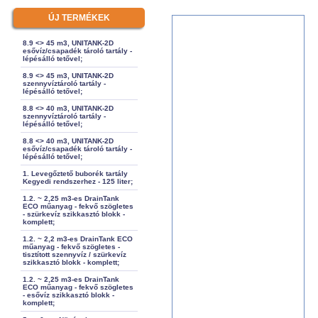
ÚJ TERMÉKEK
8.9 <> 45 m3, UNITANK-2D
esővíz/csapadék tároló tartály -
lépésálló tetővel;
8.9 <> 45 m3, UNITANK-2D
szennyvíztároló tartály -
lépésálló tetővel;
8.8 <> 40 m3, UNITANK-2D
szennyvíztároló tartály -
lépésálló tetővel;
8.8 <> 40 m3, UNITANK-2D
esővíz/csapadék tároló tartály -
lépésálló tetővel;
1. Levegőztető buborék tartály
Kegyedi rendszerhez - 125 liter;
1.2. ~ 2,25 m3-es DrainTank
ECO műanyag - fekvő szögletes
- szürkevíz szikkasztó blokk -
komplett;
1.2. ~ 2,2 m3-es DrainTank ECO
műanyag - fekvő szögletes -
tisztított szennyvíz / szürkevíz
szikkasztó blokk - komplett;
1.2. ~ 2,25 m3-es DrainTank
ECO műanyag - fekvő szögletes
- esővíz szikkasztó blokk -
komplett;