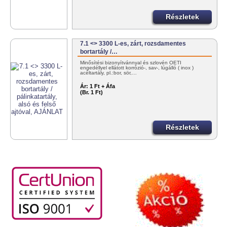
Részletek
7.1 <> 3300 L-es, zárt, rozsdamentes
bortartály /…
Minősítési bizonyítvánnyal és szlovén OÉTI
engedéllyel ellátott korrózió-, sav-, lúgálló ( inox )
acéltartály, pl.:bor, sör,…
Ár:
1 Ft + Áfa
(Br. 1 Ft)
Részletek