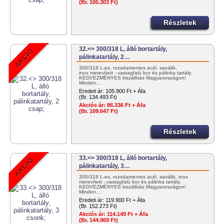
(Br. 105.303 Ft)
Részletek
32.<> 300/318 L, álló bortartály,
pálinkatartály, 2…
300/318 L-es, rozsdamentes acél, saválló,
inox merevített - vastagfalú bor és pálinka tartály.
KEDVEZMÉNYES kiszállítás Magyarországon!
Minden…
Eredeti ár:
105.900 Ft + Áfa
(Br. 134.493 Ft)
Akciós ár:
86.336 Ft + Áfa
(Br. 109.647 Ft)
Részletek
33.<> 300/318 L, álló bortartály,
pálinkatartály, 3…
300/318 L-es, rozsdamentes acél, saválló, inox
merevített - vastagfalú bor és pálinka tartály.
KEDVEZMÉNYES kiszállítás Magyarországon!
Minden…
Eredeti ár:
119.900 Ft + Áfa
(Br. 152.273 Ft)
Akciós ár:
114.149 Ft + Áfa
(Br. 144.969 Ft)