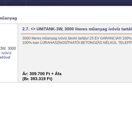
r műanyag
2.7. <> UNITANK-3W, 3000 literes műanyag ivóvíz tartá
3000 literes műanyag ivóvíz tároló tartály! 25 ÉV GARANCIA!!! 
100%-ban ÚJRAHASZNOSÍTHATÓ! BETONOZÁS NÉLKÜL TELEPÍT
Ár:
309.700 Ft + Áfa
(Br. 393.319 Ft)