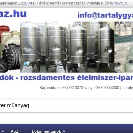
napi napon
1.226.741 Ft
értékű termék cserélt gazdát! Próbálja ki Ön is
INGYEN
Kapcsolat:
+3678310073 vagy +36303834000 | tarta
▾
ÁSZF
Dokumentumok
▾