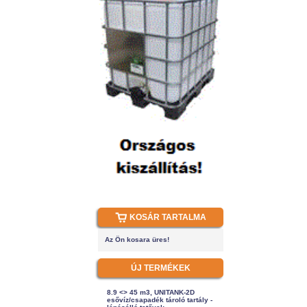
KOSÁR TARTALMA
Az Ön kosara üres!
ÚJ TERMÉKEK
8.9 <> 45 m3, UNITANK-2D
esővíz/csapadék tároló tartály -