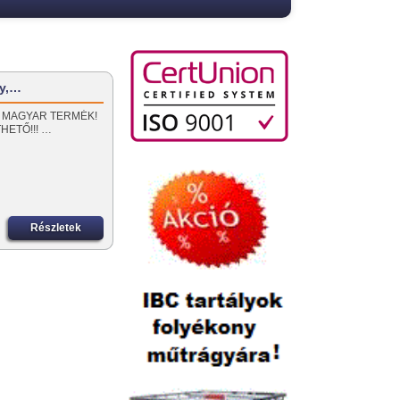
ly,…
100% MAGYAR TERMÉK!
HETŐ!!! …
Részletek