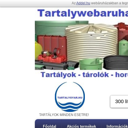
Az
Addel.hu
webáruházakban a teg
TARTÁLYOK MINDEN ESETRE!
Főoldal
Akciós termékek
Információk