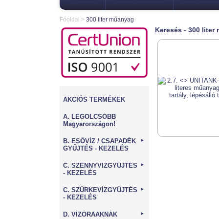
Főoldal
>
300 liter műanyag
Keresés - 300 lite
AKCIÓS TERMÉKEK
A. LEGOLCSÓBB
Magyarországon!
B. ESŐVÍZ / CSAPADÉK
►
GYŰJTÉS - KEZELÉS
C. SZENNYVÍZGYŰJTÉS
►
- KEZELÉS
C. SZÜRKEVÍZGYŰJTÉS
►
- KEZELÉS
D. VÍZÓRAAKNÁK
►