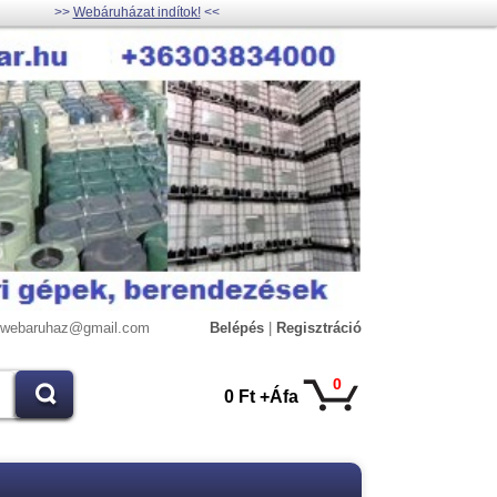
>>
Webáruházat indítok!
<<
lywebaruhaz@gmail.com
Belépés
|
Regisztráció
0
0 Ft +Áfa