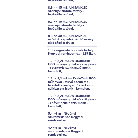
lépésálló tetővel;
8.9 <> 45 m3, UNITANK-2D
szennyvíztároló tartály -
lépésálló tetővel;
8.8 <> 40 m3, UNITANK-2D
szennyvíztároló tartály -
lépésálló tetővel;
8.8 <> 40 m3, UNITANK-2D
esővíz/csapadék tároló tartály -
lépésálló tetővel;
1. Levegőztető buborék tartály
Kegyedi rendszerhez - 125 liter;
1.2. ~ 2,25 m3-es DrainTank
ECO műanyag - fekvő szögletes
- szürkevíz szikkasztó blokk -
komplett;
1.2. ~ 2,2 m3-es DrainTank ECO
műanyag - fekvő szögletes -
tisztított szennyvíz / szürkevíz
szikkasztó blokk - komplett;
1.2. ~ 2,25 m3-es DrainTank
ECO műanyag - fekvő szögletes
- esővíz szikkasztó blokk -
komplett;
5.<> 6 m - Növényi
szűrőmedence Kegyedi
rendszerhez;
4.<> 5 m - Növényi
szűrőmedence Kegyedi
rendszerhez;