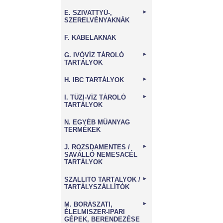
E. SZIVATTYÚ-,
►
SZERELVÉNYAKNÁK
F. KÁBELAKNÁK
G. IVÓVÍZ TÁROLÓ
►
TARTÁLYOK
H. IBC TARTÁLYOK
►
I. TŰZI-VÍZ TÁROLÓ
►
TARTÁLYOK
N. EGYÉB MŰANYAG
TERMÉKEK
J. ROZSDAMENTES /
►
SAVÁLLÓ NEMESACÉL
TARTÁLYOK
SZÁLLÍTÓ TARTÁLYOK /
►
TARTÁLYSZÁLLÍTÓK
M. BORÁSZATI,
►
ÉLELMISZER-IPARI
GÉPEK, BERENDEZÉSE