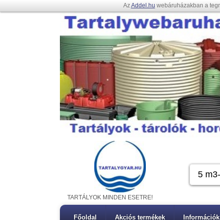
Az
Addel.hu
webáruházakban a teg
TARTÁLYOK MINDEN ESETRE!
Főoldal
Akciós termékek
Információk