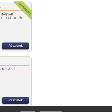
…
0% MAGYAR
TELEPÍTHETŐ!
Részletek
00% MAGYAR
L
Részletek