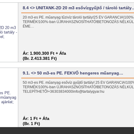
8.4 <> UNITANK-2D 20 m3 esővízgyűjtő / tároló tartály
20 m3-es PE. műanyag tűzivíz tároló tartály!25 ÉV GARANCIA!10
TERMÉK!100%-ban ÚJRAHASZNOSÍTHATÓ!BETONOZÁS NÉLKÜL 
ÉME…
Ár:
1.900.300 Ft + Áfa
(Br. 2.413.381 Ft)
9.1. <> 50 m3-es PE. FEKVŐ hengeres műanyag…
50 m3-es PE. műanyag esővíz gyűjtő tartály! 25 ÉV GARANCIA!1
TERMÉK!100%-ban ÚJRAHASZNOSÍTHATÓ!BETONOZÁS NÉLKÜ
TELEPÍTHETŐ!+36303834000info@tartalygyar.hu
Ár:
1 Ft + Áfa
(Br. 1 Ft)