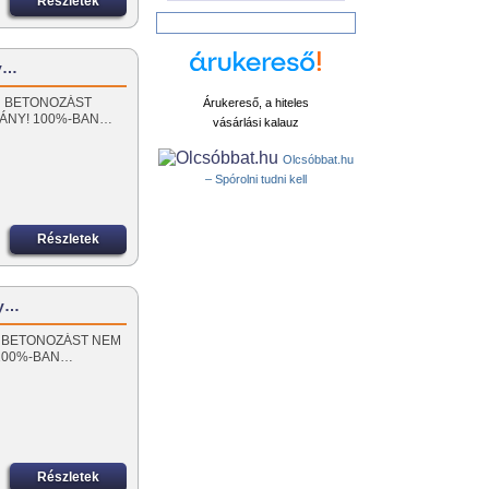
Részletek
ly…
RÁN BETONOZÁST
Árukereső, a hiteles
MÁNY! 100%-BAN…
vásárlási kalauz
Olcsóbbat.hu
– Spórolni tudni kell
Részletek
ly…
RÁN BETONOZÁST NEM
!100%-BAN…
Részletek