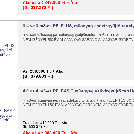
Akciós ár:
249.900 Ft + Áfa
(Br. 317.373 Ft)
3.4.<> 3 m3-es PE. PLUS, műanyag esővízgyűjtő tartál
3 m3-es műanyag pe. műanyag gyűjtőtartály + tető! TELEPÍTÉS
NEM IGÉNYEL!!50 ÉV ALAPANYAG GARANCIA! MAGYAR GYÁRT
Ár:
298.900 Ft + Áfa
(Br. 379.603 Ft)
4.0.<> 4 m3-es PE. BASIC műanyag esővízgyűjtő tartá
4 m3-es műanyag pe. csapadékgyűjtő tartály + tető!TELEPÍTÉS
NEM IGÉNYEL!! 50 ÉV ALAPANYAG GARANCIA!MAGYAR GYÁRT
Eredeti ár:
419.900 Ft + Áfa
(Br. 533.273 Ft)
Akciós ár:
383.900 Ft + Áfa