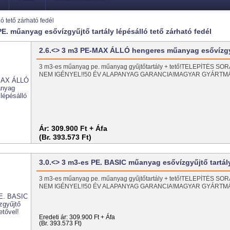
ó tető zárható fedél
E. műanyag esővízgyűjtő tartály lépésálló tető zárható fedél
2.6.<> 3 m3 PE-MAX ÁLLÓ hengeres műanyag esővízg
3 m3-es műanyag pe. műanyag gyűjtőtartály + tető!TELEPÍTÉS 
NEM IGÉNYEL!!50 ÉV ALAPANYAG GARANCIA!MAGYAR GYÁRT
Ár:
309.900 Ft + Áfa
(Br. 393.573 Ft)
3.0.<> 3 m3-es PE. BASIC műanyag esővízgyűjtő tartál
3 m3-es műanyag pe. műanyag gyűjtőtartály + tető!TELEPÍTÉS 
NEM IGÉNYEL!!50 ÉV ALAPANYAG GARANCIA!MAGYAR GYÁRT
Eredeti ár:
309.900 Ft + Áfa
(Br. 393.573 Ft)