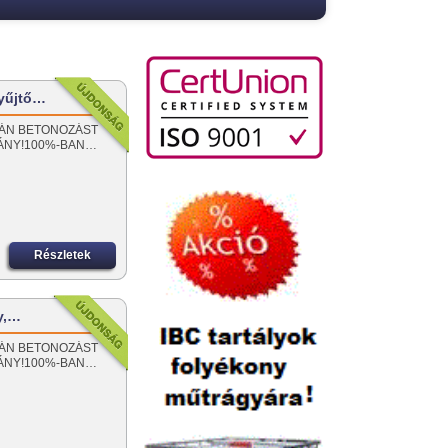
yűjtő…
SORÁN BETONOZÁST
MÁNY!100%-BAN…
Részletek
y,…
SORÁN BETONOZÁST
MÁNY!100%-BAN…