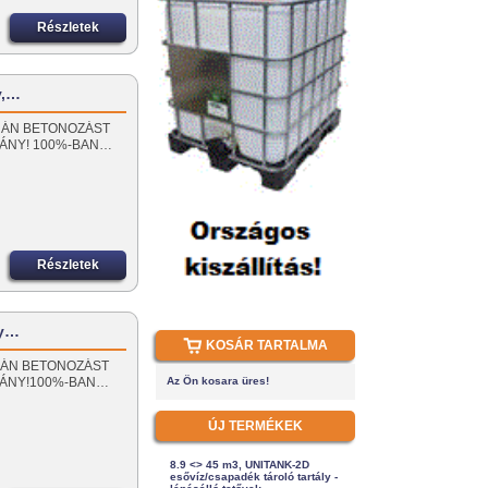
Részletek
y,…
 SORÁN BETONOZÁST
MÁNY! 100%-BAN…
Részletek
ly…
KOSÁR TARTALMA
 SORÁN BETONOZÁST
MÁNY!100%-BAN…
Az Ön kosara üres!
ÚJ TERMÉKEK
8.9 <> 45 m3, UNITANK-2D
esővíz/csapadék tároló tartály -