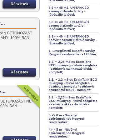
lépésálló tetővel;
Részletek
8.9 <> 45 m3, UNITANK-2D
szennyvíztároló tartály -
lépésálló tetővel;
8.8 <> 40 m3, UNITANK-2D
ly…
szennyvíztároló tartály -
lépésálló tetővel;
 SORÁN BETONOZÁST
8.8 <> 40 m3, UNITANK-2D
MÁNY! 100%-BAN…
esővíz/csapadék tároló tartály -
lépésálló tetővel;
1. Levegőztető buborék tartály
Kegyedi rendszerhez - 125 liter;
1.2. ~ 2,25 m3-es DrainTank
ECO műanyag - fekvő szögletes
- szürkevíz szikkasztó blokk -
Részletek
komplett;
1.2. ~ 2,2 m3-es DrainTank ECO
műanyag - fekvő szögletes -
tisztított szennyvíz / szürkevíz
szikkasztó blokk - komplett;
ly…
1.2. ~ 2,25 m3-es DrainTank
RÁN BETONOZÁST NEM
ECO műanyag - fekvő szögletes
- esővíz szikkasztó blokk -
!100%-BAN…
komplett;
5.<> 6 m - Növényi
szűrőmedence Kegyedi
rendszerhez;
4.<> 5 m - Növényi
szűrőmedence Kegyedi
rendszerhez;