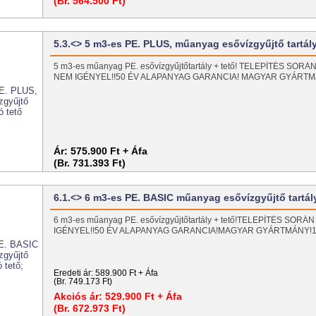
(Br. 564.500 Ft)
5.3.<> 5 m3-es PE. PLUS, műanyag esővízgyűjtő tartá
5 m3-es műanyag PE. esővízgyűjtőtartály + tető! TELEPÍTÉS SO
NEM IGÉNYEL!!50 ÉV ALAPANYAG GARANCIA! MAGYAR GYÁRT
Ár:
575.900 Ft + Áfa
(Br. 731.393 Ft)
6.1.<> 6 m3-es PE. BASIC műanyag esővízgyűjtő tartá
6 m3-es műanyag PE. esővízgyűjtőtartály + tető!TELEPÍTÉS SO
IGÉNYEL!!50 ÉV ALAPANYAG GARANCIA!MAGYAR GYÁRTMÁNY
Eredeti ár:
589.900 Ft + Áfa
(Br. 749.173 Ft)
Akciós ár:
529.900 Ft + Áfa
(Br. 672.973 Ft)