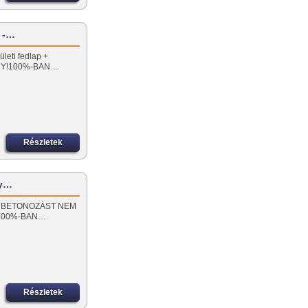
ú -…
ületi fedlap +
ÁNY!100%-BAN…
Részletek
ly…
RÁN BETONOZÁST NEM
!100%-BAN…
Részletek