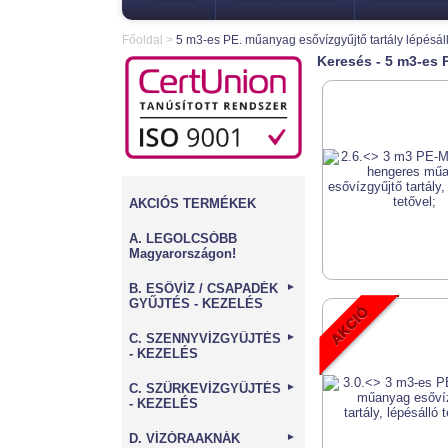
Főoldal
>
5 m3-es PE. műanyag esővízgyűjtő tartály lépésáll
Keresés - 5 m3-es P
AKCIÓS TERMÉKEK
A. LEGOLCSÓBB
Magyarországon!
B. ESŐVÍZ / CSAPADÉK
►
GYŰJTÉS - KEZELÉS
C. SZENNYVÍZGYŰJTÉS
►
- KEZELÉS
C. SZÜRKEVÍZGYŰJTÉS
►
- KEZELÉS
D. VÍZÓRAAKNÁK
►