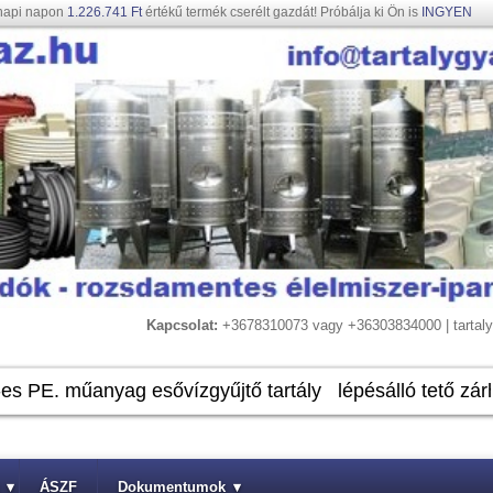
napi napon
1.226.741 Ft
értékű termék cserélt gazdát! Próbálja ki Ön is
INGYEN
Kapcsolat:
+3678310073 vagy +36303834000 | tarta
▾
ÁSZF
Dokumentumok
▾