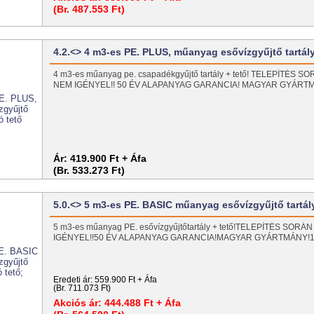
(Br. 487.553 Ft)
4.2.<> 4 m3-es PE. PLUS, műanyag esővízgyűjtő tartá
4 m3-es műanyag pe. csapadékgyűjtő tartály + tető! TELEPÍTÉS
NEM IGÉNYEL!! 50 ÉV ALAPANYAG GARANCIA! MAGYAR GYÁRT
Ár:
419.900 Ft + Áfa
(Br. 533.273 Ft)
5.0.<> 5 m3-es PE. BASIC műanyag esővízgyűjtő tartá
5 m3-es műanyag PE. esővízgyűjtőtartály + tető!TELEPÍTÉS SO
IGÉNYEL!!50 ÉV ALAPANYAG GARANCIA!MAGYAR GYÁRTMÁNY
Eredeti ár:
559.900 Ft + Áfa
(Br. 711.073 Ft)
Akciós ár:
444.488 Ft + Áfa