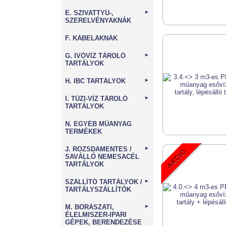
E. SZIVATTYÚ-,
►
SZERELVÉNYAKNÁK
F. KÁBELAKNÁK
G. IVÓVÍZ TÁROLÓ
►
TARTÁLYOK
H. IBC TARTÁLYOK
►
I. TŰZI-VÍZ TÁROLÓ
►
TARTÁLYOK
N. EGYÉB MŰANYAG
TERMÉKEK
J. ROZSDAMENTES /
►
SAVÁLLÓ NEMESACÉL
TARTÁLYOK
SZÁLLÍTÓ TARTÁLYOK /
►
TARTÁLYSZÁLLÍTÓK
M. BORÁSZATI,
►
ÉLELMISZER-IPARI
GÉPEK, BERENDEZÉSE