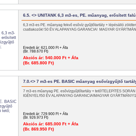
6.5. <> UNITANK 6,3 m3-es, PE. műanyag, erősített fal
6,3 m3-es PE. műanyag fekvő esővíz gyűjtőtartály + lépésálló zöldter
csatlakozók! 50 ÉV ALAPANYAG GARANCIA! MAGYAR GYÁRTM
Eredeti ár:
621.000 Ft + Áfa
(Br. 788.670 Ft)
Akciós ár:
540.000 Ft + Áfa
(Br. 685.800 Ft)
7.0.<> 7 m3-es PE. BASIC műanyag esővízgyűjtő tartá
7 m3-es műanyag PE. esővízgyűjtőtartály + tető!TELEPÍTÉS SO
IGÉNYEL!!50 ÉV ALAPANYAG GARANCIA!MAGYAR GYÁRTMÁNY
Eredeti ár:
729.900 Ft + Áfa
(Br. 926.973 Ft)
Akciós ár:
685.000 Ft + Áfa
(Br. 869.950 Ft)