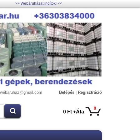
>>
Webáruházat indítok!
<<
lywebaruhaz@gmail.com
Belépés
|
Regisztráció
0
0 Ft +Áfa