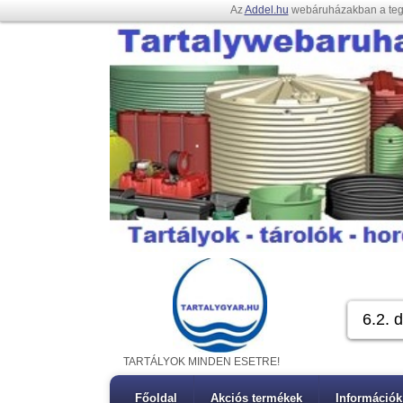
Az
Addel.hu
webáruházakban a te
TARTÁLYOK MINDEN ESETRE!
Főoldal
Akciós termékek
Információk