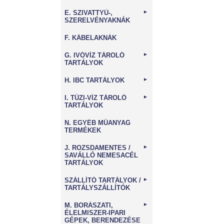
E. SZIVATTYÚ-,
►
SZERELVÉNYAKNÁK
F. KÁBELAKNÁK
G. IVÓVÍZ TÁROLÓ
►
TARTÁLYOK
H. IBC TARTÁLYOK
►
I. TŰZI-VÍZ TÁROLÓ
►
TARTÁLYOK
N. EGYÉB MŰANYAG
TERMÉKEK
J. ROZSDAMENTES /
►
SAVÁLLÓ NEMESACÉL
TARTÁLYOK
SZÁLLÍTÓ TARTÁLYOK /
►
TARTÁLYSZÁLLÍTÓK
M. BORÁSZATI,
►
ÉLELMISZER-IPARI
GÉPEK, BERENDEZÉSE