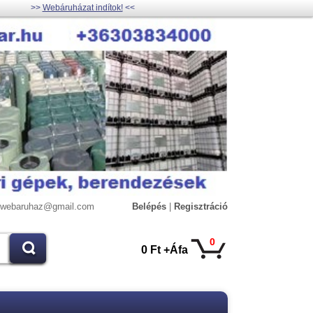
>>
Webáruházat indítok!
<<
lywebaruhaz@gmail.com
Belépés
|
Regisztráció
0
0 Ft +Áfa