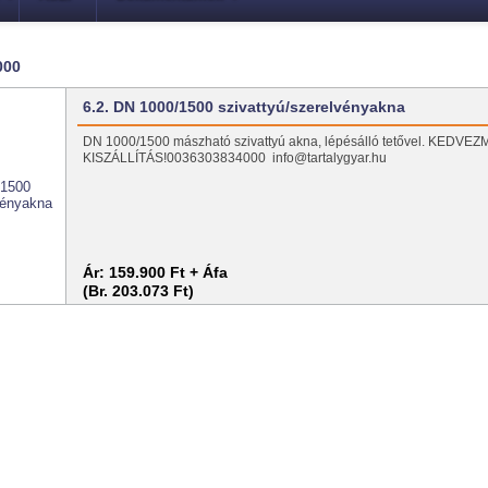
000
6.2. DN 1000/1500 szivattyú/szerelvényakna
DN 1000/1500 mászható szivattyú akna, lépésálló tetővel. KEDV
KISZÁLLÍTÁS!0036303834000 info@tartalygyar.hu
Ár:
159.900 Ft + Áfa
(Br. 203.073 Ft)