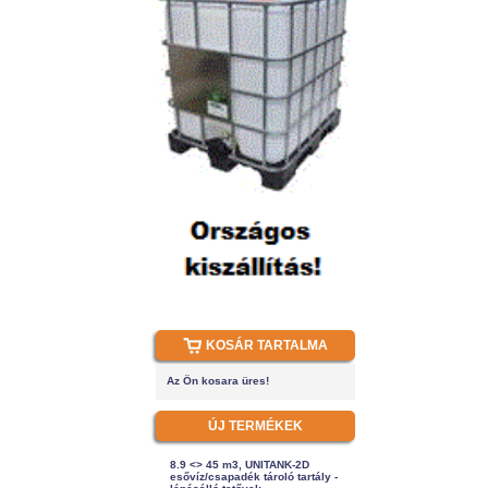
KOSÁR TARTALMA
Az Ön kosara üres!
ÚJ TERMÉKEK
8.9 <> 45 m3, UNITANK-2D
esővíz/csapadék tároló tartály -