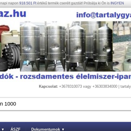
gnapi napon
918.501 Ft
értékű termék cserélt gazdát! Próbálja ki Ön is
INGYEN
Kapcsolat:
+3678310073 vagy +36303834000 | tarta
▾
ÁSZF
Dokumentumok
▾