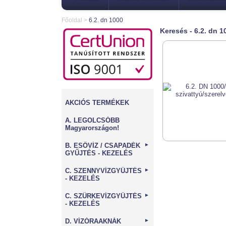
Főoldal
>
6.2. dn 1000
Keresés - 6.2. dn 1
AKCIÓS TERMÉKEK
A. LEGOLCSÓBB
Magyarországon!
B. ESŐVÍZ / CSAPADÉK
►
GYŰJTÉS - KEZELÉS
C. SZENNYVÍZGYŰJTÉS
►
- KEZELÉS
C. SZÜRKEVÍZGYŰJTÉS
►
- KEZELÉS
D. VÍZÓRAAKNÁK
►