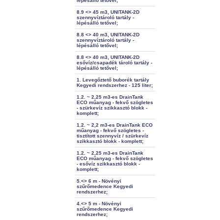
lépésálló tetővel;
8.9 <> 45 m3, UNITANK-2D
szennyvíztároló tartály -
lépésálló tetővel;
8.8 <> 40 m3, UNITANK-2D
szennyvíztároló tartály -
lépésálló tetővel;
8.8 <> 40 m3, UNITANK-2D
esővíz/csapadék tároló tartály -
lépésálló tetővel;
1. Levegőztető buborék tartály
Kegyedi rendszerhez - 125 liter;
1.2. ~ 2,25 m3-es DrainTank
ECO műanyag - fekvő szögletes
- szürkevíz szikkasztó blokk -
komplett;
1.2. ~ 2,2 m3-es DrainTank ECO
műanyag - fekvő szögletes -
tisztított szennyvíz / szürkevíz
szikkasztó blokk - komplett;
1.2. ~ 2,25 m3-es DrainTank
ECO műanyag - fekvő szögletes
- esővíz szikkasztó blokk -
komplett;
5.<> 6 m - Növényi
szűrőmedence Kegyedi
rendszerhez;
4.<> 5 m - Növényi
szűrőmedence Kegyedi
rendszerhez;