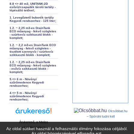
8.8 <> 40 m3, UNITANK-2D
esővíz/csapadék tároló tartály -
lépésálló tetővel;
1. Levegőztető buborék tartály
Kegyedi rendszerhez - 125 liter;
1.2. ~ 2,25 m3-es DrainTank
ECO műanyag - fekvő szögletes
- szürkevíz szikkasztó blokk -
komplett;
1.2. ~ 2,2 m3-es DrainTank ECO
műanyag - fekvő szögletes -
tisztított szennyvíz / szürkevíz
szikkasztó blokk - komplett;
1.2. ~ 2,25 m3-es DrainTank
ECO műanyag - fekvő szögletes
- esővíz szikkasztó blokk -
komplett;
5.<> 6 m - Növényi
szűrőmedence Kegyedi
rendszerhez;
4.<> 5 m - Növényi
szűrőmedence Kegyedi
rendszerhez;
Olcsóbbat.hu
– Spórolni tudni kell
Árukereső, a hiteles
vásárlási kalauz
Az oldal sütiket használ a felhasználói élmény fokozása céljából.
Az oldal böngészésével elfogadja ezt.