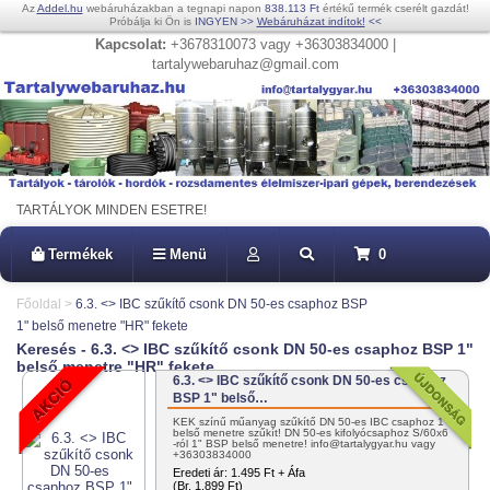
Az
Addel.hu
webáruházakban a tegnapi napon
838.113 Ft
értékű termék cserélt gazdát!
Próbálja ki Ön is
INGYEN
>>
Webáruházat indítok!
<<
Kapcsolat:
+3678310073 vagy +36303834000 |
tartalywebaruhaz@gmail.com
TARTÁLYOK MINDEN ESETRE!
Termékek
Menü
0
Főoldal
>
6.3. <> IBC szűkítő csonk DN 50-es csaphoz BSP
1" belső menetre "HR" fekete
Keresés - 6.3. <> IBC szűkítő csonk DN 50-es csaphoz BSP 1"
belső menetre "HR" fekete
6.3. <> IBC szűkítő csonk DN 50-es csaphoz
BSP 1" belső…
KÉK színű műanyag szűkítő DN 50-es IBC csaphoz 1"
belső menetre szűkít! DN 50-es kifolyócsaphoz S/60x6
-ról 1" BSP belső menetre! info@tartalygyar.hu vagy
+36303834000
Eredeti ár:
1.495 Ft + Áfa
(Br. 1.899 Ft)