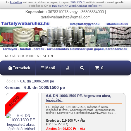
Az
Addel.hu
webáruházakban a tegnapi napon
266.255 Ft
értékű termék cserélt gazdát!
Próbálja ki Ön is
INGYEN
>>
Webáruházat indítok!
<<
Kapcsolat:
+3678310073 vagy +36303834000 |
tartalywebaruhaz@gmail.com
TARTÁLYOK MINDEN ESETRE!
Termékek
Menü
0
Főoldal
>
6.6. dn 1000/1500 pe
Keresés - 6.6. dn 1000/1500 pe
6.6. DN 1000/1500 PE. hegesztett akna,
lépésálló…
PE. műanyag, DN 1000/1500 mászható akna,
lépésálló tetővel. Csavarral zárható, gyermekbiztos
tetővel! Közvetlenül a gyártótól!KEDVEZMÉNYES…
Eredeti ár:
119.900 Ft + Áfa
(Br. 152.273 Ft)
Akciós ár:
99.500 Ft + Áfa