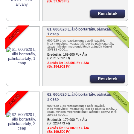
(Br. 37.973 Ft)
Részletek
61. 600/620 L, álló bortartály, pálinkatartály,
1 csap
600/620 L-es rozsdamentes acél, saválló,
inox merevített - vastagfalú bor és pálinkatartály,
1csap. Minden megrendelőnek ajándék könyv!
30/383-4000…
Eredeti ár:
169.600 Ft + Áfa
(Br. 215.392 Ft)
Akciós ár:
145.591 Ft + Áfa
(Br. 184.901 Ft)
Részletek
62. 600/620 L, álló bortartály, pálinkatartály,
2 csap
600/620 L-es rozsdamentes acél, saválló,
inox merevített - vastagfalú bor és pálinka tartály, 2
csap. Minden megrendelőnek ajándék könyv! Infó:
30/383-4000…
Eredeti ár:
179.900 Ft + Áfa
(Br. 228.473 Ft)
Akciós ár:
157.087 Ft + Áfa
(Br. 199.500 Ft)