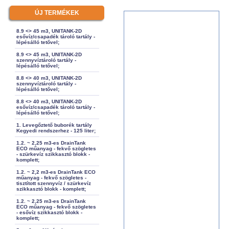
ÚJ TERMÉKEK
8.9 <> 45 m3, UNITANK-2D
esővíz/csapadék tároló tartály -
lépésálló tetővel;
8.9 <> 45 m3, UNITANK-2D
szennyvíztároló tartály -
lépésálló tetővel;
8.8 <> 40 m3, UNITANK-2D
szennyvíztároló tartály -
lépésálló tetővel;
8.8 <> 40 m3, UNITANK-2D
esővíz/csapadék tároló tartály -
lépésálló tetővel;
1. Levegőztető buborék tartály
Kegyedi rendszerhez - 125 liter;
1.2. ~ 2,25 m3-es DrainTank
ECO műanyag - fekvő szögletes
- szürkevíz szikkasztó blokk -
komplett;
1.2. ~ 2,2 m3-es DrainTank ECO
műanyag - fekvő szögletes -
tisztított szennyvíz / szürkevíz
szikkasztó blokk - komplett;
1.2. ~ 2,25 m3-es DrainTank
ECO műanyag - fekvő szögletes
- esővíz szikkasztó blokk -
komplett;