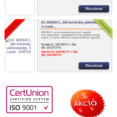
Részletek
63. 600/620 L, álló bortartály, pálinkatartály,
3 csonk…
600/620 L-es rozsdamentes-acél, saválló,
inox merevített - vastagfalú bor és pálinka tartály,
kúpos, 3 csonk! Minden megrendelőnek ajándék…
Eredeti ár:
199.900 Ft + Áfa
(Br. 253.873 Ft)
Akciós ár:
164.961 Ft + Áfa
(Br. 209.500 Ft)
Részletek