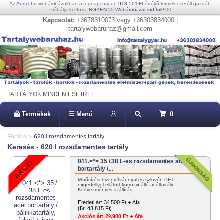
Az
Addel.hu
webáruházakban a tegnapi napon
918.501 Ft
értékű termék cserélt gazdát!
Próbálja ki Ön is
INGYEN
>>
Webáruházat indítok!
<<
Kapcsolat:
+3678310073 vagy +36303834000 |
tartalywebaruhaz@gmail.com
TARTÁLYOK MINDEN ESETRE!
Termékek
Menü
0
Főoldal
>
620 l rozsdamentes tartály
Keresés - 620 l rozsdamentes tartály
041.<*> 35 / 38 L-es rozsdamentes acél
bortartály /…
Minősítési bizonyítvánnyal és szlovén OÉTI
engedéllyel ellátott korrózió-álló acéltartály;
Kedvezményes szállítás…
Eredeti ár:
34.500 Ft + Áfa
(Br. 43.815 Ft)
Akciós ár:
29.900 Ft + Áfa