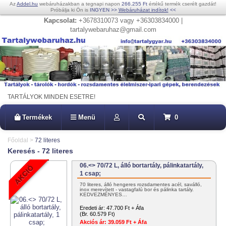
Az
Addel.hu
webáruházakban a tegnapi napon
266.255 Ft
értékű termék cserélt gazdát!
Próbálja ki Ön is
INGYEN
>>
Webáruházat indítok!
<<
Kapcsolat:
+3678310073 vagy +36303834000 |
tartalywebaruhaz@gmail.com
TARTÁLYOK MINDEN ESETRE!
Termékek
Menü
0
Főoldal
>
72 literes
Keresés - 72 literes
06.<> 70/72 L, álló bortartály, pálinkatartály,
1 csap;
70 literes, álló hengeres rozsdamentes acél, saválló,
inox merevített - vastagfalú bor és pálinka tartály.
KEDVEZMÉNYES…
Eredeti ár:
47.700 Ft + Áfa
(Br. 60.579 Ft)
Akciós ár:
39.059 Ft + Áfa