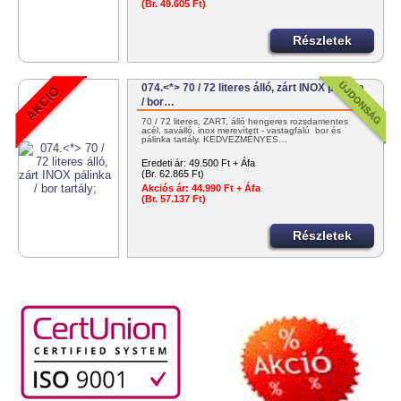
(Br. 49.605 Ft)
Részletek
074.<*> 70 / 72 literes álló, zárt INOX pálinka
/ bor…
70 / 72 literes, ZÁRT, álló hengeres rozsdamentes
acél, saválló, inox merevített - vastagfalú bor és
pálinka tartály. KEDVEZMÉNYES…
Eredeti ár:
49.500 Ft + Áfa
(Br. 62.865 Ft)
Akciós ár:
44.990 Ft + Áfa
(Br. 57.137 Ft)
Részletek