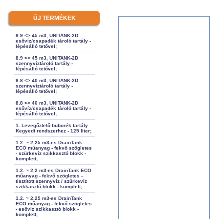
ÚJ TERMÉKEK
8.9 <> 45 m3, UNITANK-2D
esővíz/csapadék tároló tartály -
lépésálló tetővel;
8.9 <> 45 m3, UNITANK-2D
szennyvíztároló tartály -
lépésálló tetővel;
8.8 <> 40 m3, UNITANK-2D
szennyvíztároló tartály -
lépésálló tetővel;
8.8 <> 40 m3, UNITANK-2D
esővíz/csapadék tároló tartály -
lépésálló tetővel;
1. Levegőztető buborék tartály
Kegyedi rendszerhez - 125 liter;
1.2. ~ 2,25 m3-es DrainTank
ECO műanyag - fekvő szögletes
- szürkevíz szikkasztó blokk -
komplett;
1.2. ~ 2,2 m3-es DrainTank ECO
műanyag - fekvő szögletes -
tisztított szennyvíz / szürkevíz
szikkasztó blokk - komplett;
1.2. ~ 2,25 m3-es DrainTank
ECO műanyag - fekvő szögletes
- esővíz szikkasztó blokk -
komplett;