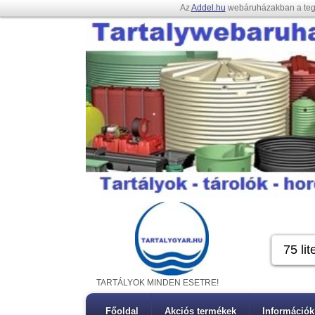
Az
Addel.hu
webáruházakban a te
TARTÁLYOK MINDEN ESETRE!
Főoldal
Akciós termékek
Információk