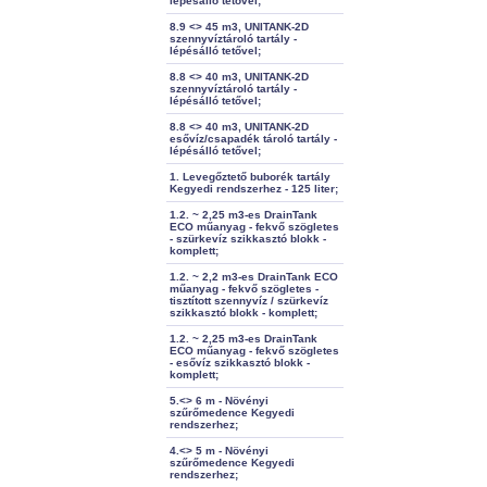
lépésálló tetővel;
8.9 <> 45 m3, UNITANK-2D
szennyvíztároló tartály -
lépésálló tetővel;
8.8 <> 40 m3, UNITANK-2D
szennyvíztároló tartály -
lépésálló tetővel;
8.8 <> 40 m3, UNITANK-2D
esővíz/csapadék tároló tartály -
lépésálló tetővel;
1. Levegőztető buborék tartály
Kegyedi rendszerhez - 125 liter;
1.2. ~ 2,25 m3-es DrainTank
ECO műanyag - fekvő szögletes
- szürkevíz szikkasztó blokk -
komplett;
1.2. ~ 2,2 m3-es DrainTank ECO
műanyag - fekvő szögletes -
tisztított szennyvíz / szürkevíz
szikkasztó blokk - komplett;
1.2. ~ 2,25 m3-es DrainTank
ECO műanyag - fekvő szögletes
- esővíz szikkasztó blokk -
komplett;
5.<> 6 m - Növényi
szűrőmedence Kegyedi
rendszerhez;
4.<> 5 m - Növényi
szűrőmedence Kegyedi
rendszerhez;