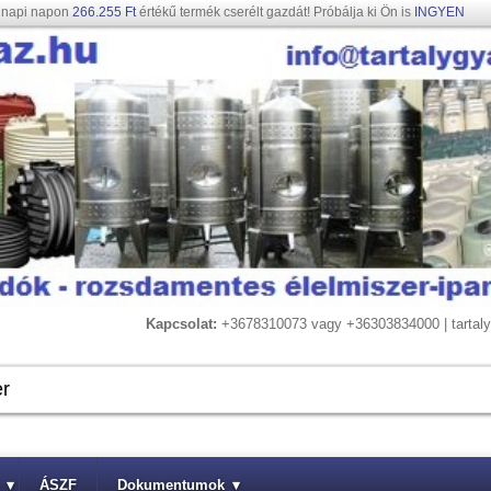
gnapi napon
266.255 Ft
értékű termék cserélt gazdát! Próbálja ki Ön is
INGYEN
Kapcsolat:
+3678310073 vagy +36303834000 | tarta
▾
ÁSZF
Dokumentumok
▾