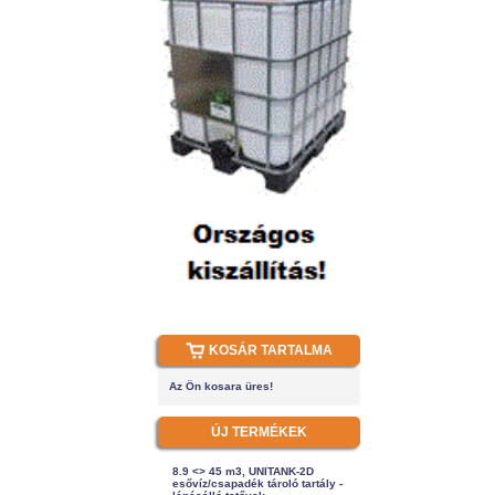
KOSÁR TARTALMA
Az Ön kosara üres!
ÚJ TERMÉKEK
8.9 <> 45 m3, UNITANK-2D
esővíz/csapadék tároló tartály -