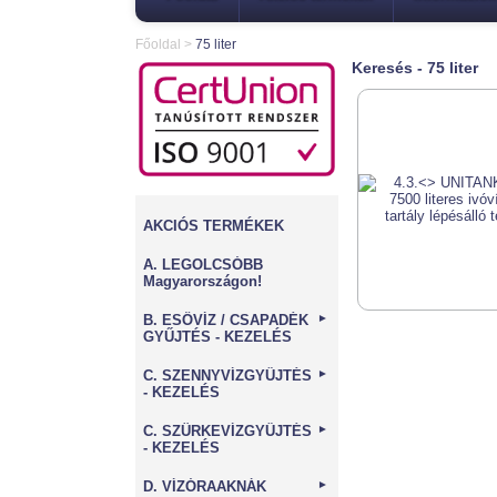
Főoldal
>
75 liter
Keresés - 75 liter
AKCIÓS TERMÉKEK
A. LEGOLCSÓBB
Magyarországon!
B. ESŐVÍZ / CSAPADÉK
►
GYŰJTÉS - KEZELÉS
C. SZENNYVÍZGYŰJTÉS
►
- KEZELÉS
C. SZÜRKEVÍZGYŰJTÉS
►
- KEZELÉS
D. VÍZÓRAAKNÁK
►