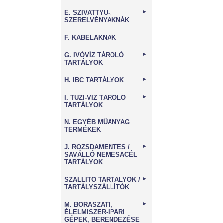
E. SZIVATTYÚ-,
►
SZERELVÉNYAKNÁK
F. KÁBELAKNÁK
G. IVÓVÍZ TÁROLÓ
►
TARTÁLYOK
H. IBC TARTÁLYOK
►
I. TŰZI-VÍZ TÁROLÓ
►
TARTÁLYOK
N. EGYÉB MŰANYAG
TERMÉKEK
J. ROZSDAMENTES /
►
SAVÁLLÓ NEMESACÉL
TARTÁLYOK
SZÁLLÍTÓ TARTÁLYOK /
►
TARTÁLYSZÁLLÍTÓK
M. BORÁSZATI,
►
ÉLELMISZER-IPARI
GÉPEK, BERENDEZÉSE