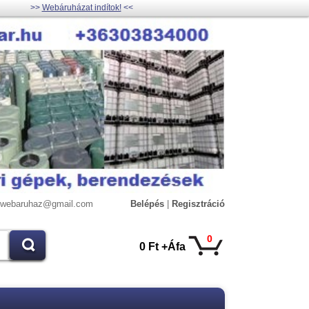
>>
Webáruházat indítok!
<<
lywebaruhaz@gmail.com
Belépés
|
Regisztráció
0
0 Ft +Áfa