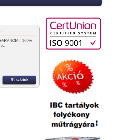
…
ÉV GARANCIA!!! 100%
ÁS…
Részletek