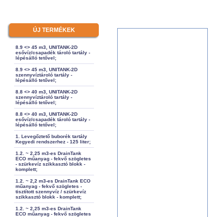
ÚJ TERMÉKEK
8.9 <> 45 m3, UNITANK-2D
esővíz/csapadék tároló tartály -
lépésálló tetővel;
8.9 <> 45 m3, UNITANK-2D
szennyvíztároló tartály -
lépésálló tetővel;
8.8 <> 40 m3, UNITANK-2D
szennyvíztároló tartály -
lépésálló tetővel;
8.8 <> 40 m3, UNITANK-2D
esővíz/csapadék tároló tartály -
lépésálló tetővel;
1. Levegőztető buborék tartály
Kegyedi rendszerhez - 125 liter;
1.2. ~ 2,25 m3-es DrainTank
ECO műanyag - fekvő szögletes
- szürkevíz szikkasztó blokk -
komplett;
1.2. ~ 2,2 m3-es DrainTank ECO
műanyag - fekvő szögletes -
tisztított szennyvíz / szürkevíz
szikkasztó blokk - komplett;
1.2. ~ 2,25 m3-es DrainTank
ECO műanyag - fekvő szögletes