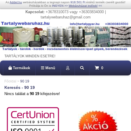
Az
Addel.hu
webáruházakban a tegnapi napon
918.501 Ft
értékű termék cserélt gazdát!
Próbálja ki Ön is
INGYEN
>>
Webáruházat indítok!
<<
Kapcsolat:
+3678310073 vagy +36303834000 |
tartalywebaruhaz@gmail.com
TARTÁLYOK MINDEN ESETRE!
Termékek
Menü
0
Főoldal
>
90 19
Keresés - 90 19
Nincs találat a
90 19
kifejezésre!