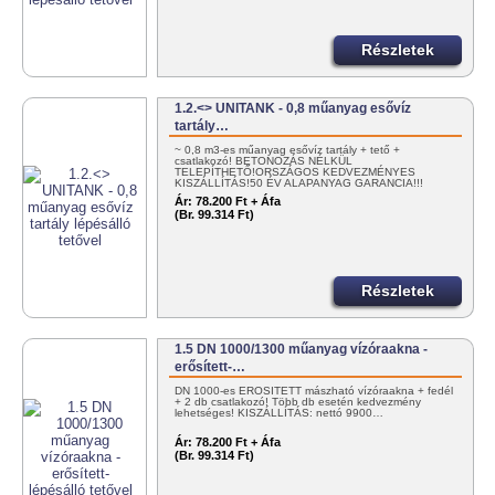
Részletek
1.2.<> UNITANK - 0,8 műanyag esővíz
tartály…
~ 0,8 m3-es műanyag esővíz tartály + tető +
csatlakozó! BETONOZÁS NÉLKÜL
TELEPÍTHETŐ!ORSZÁGOS KEDVEZMÉNYES
KISZÁLLÍTÁS!50 ÉV ALAPANYAG GARANCIA!!!
100%…
Ár:
78.200 Ft + Áfa
(Br. 99.314 Ft)
Részletek
1.5 DN 1000/1300 műanyag vízóraakna -
erősített-…
DN 1000-es ERŐSÍTETT mászható vízóraakna + fedél
+ 2 db csatlakozó! Több db esetén kedvezmény
lehetséges! KISZÁLLÍTÁS: nettó 9900…
Ár:
78.200 Ft + Áfa
(Br. 99.314 Ft)