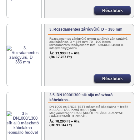
Részletek
3. Rozsdamentes zárógyűrű, D = 386 mm
Rozsdamentes zárógyűrű nyitott tartályok zárt tartállyá
alakításához. D = 386 mm; 70 - 100 literes
rozsdamentes tartályokhoz! Infó: +36303834000 ill.
info@tartalygyar.hu
Ár:
13.990 Ft + Áfa
(Br. 17.767 Ft)
Részletek
3.5. DN1000/1300 sík aljú mászható
kábelakna…
DN 1000-es ERŐSÍTETT mászható kábelakna + fedél!
KISZÁLLÍTÁS: nettó 9900 Ft/db
Magyarországon!RAKTÁRRÓL! 50 év ALAPANYAG
GARANCIA!BETONOZÁS…
Ár:
78.200 Ft + Áfa
(Br. 99.314 Ft)