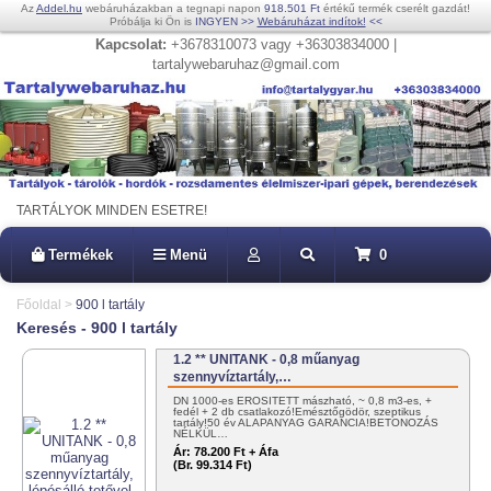
Az
Addel.hu
webáruházakban a tegnapi napon
918.501 Ft
értékű termék cserélt gazdát!
Próbálja ki Ön is
INGYEN
>>
Webáruházat indítok!
<<
Kapcsolat:
+3678310073 vagy +36303834000 |
tartalywebaruhaz@gmail.com
TARTÁLYOK MINDEN ESETRE!
Termékek
Menü
0
Főoldal
>
900 l tartály
Keresés - 900 l tartály
1.2 ** UNITANK - 0,8 műanyag
szennyvíztartály,…
DN 1000-es ERŐSÍTETT mászható, ~ 0,8 m3-es, +
fedél + 2 db csatlakozó!Emésztőgödör, szeptikus
tartály!50 év ALAPANYAG GARANCIA!BETONOZÁS
NÉLKÜL…
Ár:
78.200 Ft + Áfa
(Br. 99.314 Ft)