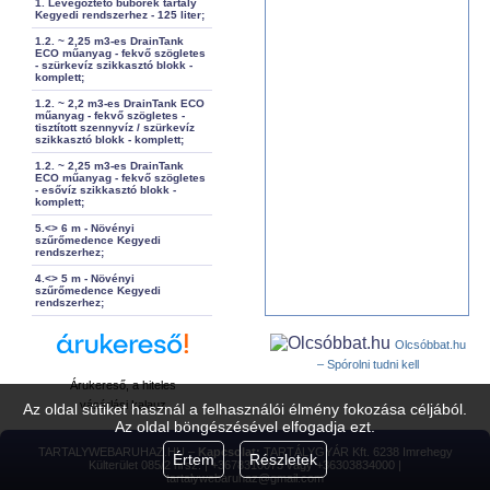
1. Levegőztető buborék tartály
Kegyedi rendszerhez - 125 liter;
1.2. ~ 2,25 m3-es DrainTank
ECO műanyag - fekvő szögletes
- szürkevíz szikkasztó blokk -
komplett;
1.2. ~ 2,2 m3-es DrainTank ECO
műanyag - fekvő szögletes -
tisztított szennyvíz / szürkevíz
szikkasztó blokk - komplett;
1.2. ~ 2,25 m3-es DrainTank
ECO műanyag - fekvő szögletes
- esővíz szikkasztó blokk -
komplett;
5.<> 6 m - Növényi
szűrőmedence Kegyedi
rendszerhez;
4.<> 5 m - Növényi
szűrőmedence Kegyedi
rendszerhez;
Olcsóbbat.hu
– Spórolni tudni kell
Árukereső, a hiteles
vásárlási kalauz
Az oldal sütiket használ a felhasználói élmény fokozása céljából.
Az oldal böngészésével elfogadja ezt.
TARTALYWEBARUHAZ.HU –
Kapcsolat:
TARTÁLYGYÁR Kft. 6238 Imrehegy
Értem
Részletek
Külterület 085/2 hrsz. | +3678310073 vagy +36303834000 |
tartalywebaruhaz@gmail.com