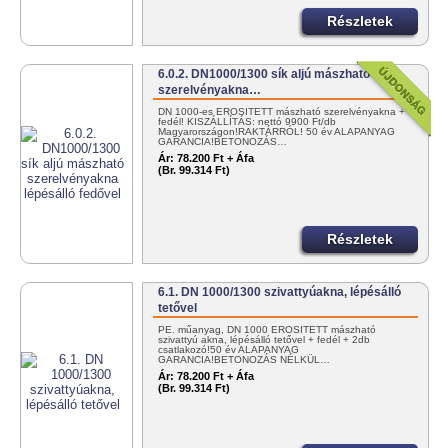
Részletek
6.0.2. DN1000/1300 sík aljú mászható
szerelvényakna…
DN 1000-es ERŐSÍTETT mászható szerelvényakna +
fedél! KISZÁLLÍTÁS: nettó 9900 Ft/db
Magyarországon!RAKTÁRRÓL! 50 év ALAPANYAG
GARANCIA!BETONOZÁS…
Ár:
78.200 Ft + Áfa
(Br. 99.314 Ft)
Részletek
6.1. DN 1000/1300 szivattyúakna, lépésálló
tetővel
PE. műanyag, DN 1000 ERŐSÍTETT mászható
szivattyú akna, lépésálló tetővel + fedél + 2db
csatlakozó!50 év ALAPANYAG
GARANCIA!BETONOZÁS NÉLKÜL…
Ár:
78.200 Ft + Áfa
(Br. 99.314 Ft)