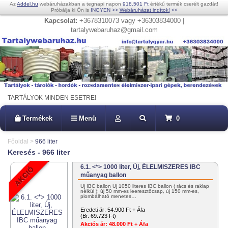
Az
Addel.hu
webáruházakban a tegnapi napon
918.501 Ft
értékű termék cserélt gazdát!
Próbálja ki Ön is
INGYEN
>>
Webáruházat indítok!
<<
Kapcsolat:
+3678310073 vagy +36303834000 |
tartalywebaruhaz@gmail.com
TARTÁLYOK MINDEN ESETRE!
Termékek
Menü
0
Főoldal
>
966 liter
Keresés - 966 liter
6.1. <*> 1000 liter, Új, ÉLELMISZERES IBC
műanyag ballon
Új IBC ballon Új 1050 literes IBC ballon ( rács és raklap
nélkül ); új 50 mm-es leeresztőcsap, új 150 mm-es,
plombálható menetes…
Eredeti ár:
54.900 Ft + Áfa
(Br. 69.723 Ft)
Akciós ár:
48.000 Ft + Áfa