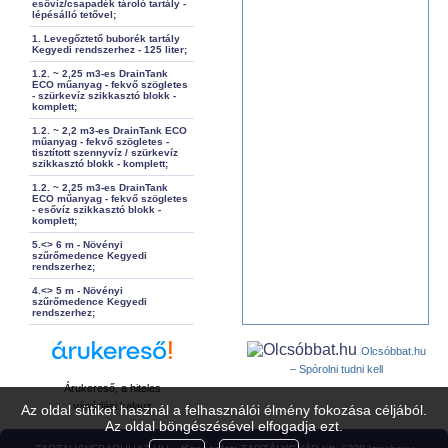
esővíz/csapadék tároló tartály -
lépésálló tetővel;
1. Levegőztető buborék tartály
Kegyedi rendszerhez - 125 liter;
1.2. ~ 2,25 m3-es DrainTank
ECO műanyag - fekvő szögletes
- szürkevíz szikkasztó blokk -
komplett;
1.2. ~ 2,2 m3-es DrainTank ECO
műanyag - fekvő szögletes -
tisztított szennyvíz / szürkevíz
szikkasztó blokk - komplett;
1.2. ~ 2,25 m3-es DrainTank
ECO műanyag - fekvő szögletes
- esővíz szikkasztó blokk -
komplett;
5.<> 6 m - Növényi
szűrőmedence Kegyedi
rendszerhez;
4.<> 5 m - Növényi
szűrőmedence Kegyedi
rendszerhez;
Olcsóbbat.hu
– Spórolni tudni kell
Árukereső, a hiteles
vásárlási kalauz
Az oldal sütiket használ a felhasználói élmény fokozása céljából.
Az oldal böngészésével elfogadja ezt.