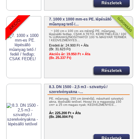
Részletek
7. 1000 x 1000 mm-es PE. lépésálló
műanyag tető /…
~ 100 cm x 100 cm -es méretű PE. műanyag,
lépésálló fedlap. CSAK A TETŐ, KERETNÉLKÜL! 100
% ÚJRAHASZNOSÍTHATÓ! 100 % MAGYAR TERMÉK
! KEDVEZMÉNYES…
Eredeti ár:
24.900 Ft + Áfa
(Br. 31.623 Ft)
Akciós ár:
19.950 Ft + Áfa
(Br. 25.337 Ft)
Részletek
8.3. DN 1500 - 2,5 m3 - szivattyú /
szerelvényakna -…
PE. műanyag, 150 cm átmérőjű, mászható szivattyú
akna, lépésálló tetővel. Hossz és a magasság 150
cm+ a 25 cm magas nyak; KEDVEZMÉNYES…
Ár:
225.200 Ft + Áfa
(Br. 286.004 Ft)
Részletek