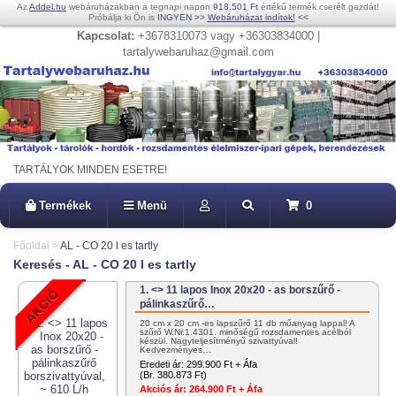
Az
Addel.hu
webáruházakban a tegnapi napon
918.501 Ft
értékű termék cserélt gazdát!
Próbálja ki Ön is
INGYEN
>>
Webáruházat indítok!
<<
Kapcsolat:
+3678310073 vagy +36303834000 |
tartalywebaruhaz@gmail.com
TARTÁLYOK MINDEN ESETRE!
Termékek
Menü
0
Főoldal
>
AL - CO 20 l es tartly
Keresés - AL - CO 20 l es tartly
1. <> 11 lapos Inox 20x20 - as borszűrő -
pálinkaszűrő…
20 cm x 20 cm -es lapszűrő 11 db műanyag lappal! A
szűrő W.Nr.1.4301. minőségű rozsdamentes acélból
készül. Nagyteljesítményű szivattyúval!
Kedvezményes…
Eredeti ár:
299.900 Ft + Áfa
(Br. 380.873 Ft)
Akciós ár:
264.900 Ft + Áfa