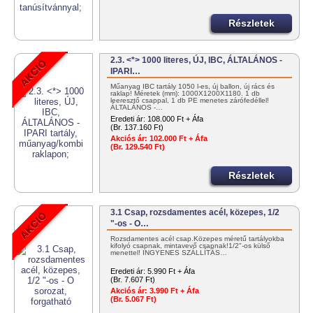
Részletek
2.3. <*> 1000 literes, ÚJ, IBC, ÁLTALÁNOS -
IPARI…
Műanyag IBC tartály 1050 l-es, új ballon, új rács és
raklap! Méretek (mm): 1000X1200X1180. 1 db
leeresztő csappal, 1 db PE menetes zárófedéllel!
ÁLTALÁNOS -…
Eredeti ár:
108.000 Ft + Áfa
(Br. 137.160 Ft)
Akciós ár:
102.000 Ft + Áfa
(Br. 129.540 Ft)
Részletek
3.1 Csap, rozsdamentes acél, közepes, 1/2
"-os - O…
Rozsdamentes acél csap.Közepes méretű tartályokba
kifolyó csapnak, mintavevő csapnak!1/2"-os külső
menettel! INGYENES SZÁLLÍTÁS…
Eredeti ár:
5.990 Ft + Áfa
(Br. 7.607 Ft)
Akciós ár:
3.990 Ft + Áfa
(Br. 5.067 Ft)