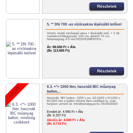
Részletek
5. ** DN 700 -as vízóraakna lépésálló tetővel
Öntött, kiváló minőségű akna + lépésálló tető, + 2 db
csatlakozó!Magasság: 150 cm; átmérő 70 cm;
falvastagság 4-5 mm.KEDVEZMÉNYES…
Ár:
89.500 Ft + Áfa
(Br. 113.665 Ft)
Részletek
6.3. <*> 1000 liter, használt IBC műanyag
ballon,…
Használt, IBC ballon, 1050 L-es. SZ:1000 x H:1200 x
M:1000 mm a ballon mérete.Nem szállítjuk ki, csak
helyben vehető át. info@tartalygyar.hu 30/3834000
Eredeti ár:
4.990 Ft + Áfa
(Br. 6.337 Ft)
Akciós ár:
4.500 Ft + Áfa
(Br. 5.715 Ft)