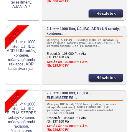
(Br. 336.423 Ft)
Részletek
2.1. <*> 1000 liter, ÚJ, IBC, ADR / UN tartály,
konténer,…
Műanyag, ADR/UN IBC tartály 1000 l-es, újballon, új
rács és raklap! Méretek (mm): 1000X1200X1180. 1 db
leeresztő csappal, 1 db PE menetes…
Eredeti ár:
108.000 Ft + Áfa
(Br. 137.160 Ft)
Akciós ár:
102.000 Ft + Áfa
(Br. 129.540 Ft)
Részletek
2.2. <*> 1000 liter, ÚJ, IBC,
ÉLELMISZERES…
Műanyag IBC tartály 1000 l-es, új ballon, új rács és
raklap! Méretek (mm): 1000X1200X1180. 1 db
leeresztő csappal, 1 db PE menetes zárófedéllel!
ÉLELMISZER-IPARI…
Eredeti ár:
108.000 Ft + Áfa
(Br. 137.160 Ft)
Akciós ár:
102.000 Ft + Áfa
(Br. 129.540 Ft)