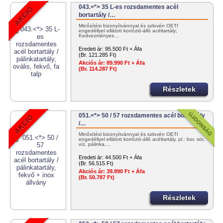
043.<*> 35 L-es rozsdamentes acél
bortartály /…
Minősítési bizonyítvánnyal és szlovén OÉTI
engedéllyel ellátott korrózió-álló acéltartály;
Kedvezményes…
Eredeti ár:
95.500 Ft + Áfa
(Br. 121.285 Ft)
Akciós ár:
89.990 Ft + Áfa
(Br. 114.287 Ft)
Részletek
051.<*> 50 / 57 rozsdamentes acél bortartály
/…
Minősítési bizonyítvánnyal és szlovén OÉTI
engedéllyel ellátott korrózió-álló acéltartály, pl.: bor, sör,
víz, pálinka,…
Eredeti ár:
44.500 Ft + Áfa
(Br. 56.515 Ft)
Akciós ár:
39.990 Ft + Áfa
(Br. 50.787 Ft)
Részletek