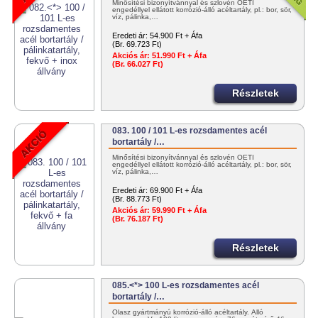
Minősítési bizonyítvánnyal és szlovén OÉTI
engedéllyel ellátott korrózió-álló acéltartály, pl.: bor, sör,
víz, pálinka,…
Eredeti ár:
54.900 Ft + Áfa
(Br. 69.723 Ft)
Akciós ár:
51.990 Ft + Áfa
(Br. 66.027 Ft)
Részletek
083. 100 / 101 L-es rozsdamentes acél
bortartály /…
Minősítési bizonyítvánnyal és szlovén OÉTI
engedéllyel ellátott korrózió-álló acéltartály, pl.: bor, sör,
víz, pálinka,…
Eredeti ár:
69.900 Ft + Áfa
(Br. 88.773 Ft)
Akciós ár:
59.990 Ft + Áfa
(Br. 76.187 Ft)
Részletek
085.<*> 100 L-es rozsdamentes acél
bortartály /…
Olasz gyártmányú korrózió-álló acéltartály. Álló