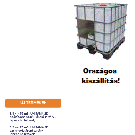
ÚJ TERMÉKEK
8.9 <> 45 m3, UNITANK-2D
esővíz/csapadék tároló tartály -
lépésálló tetővel;
8.9 <> 45 m3, UNITANK-2D
szennyvíztároló tartály -
lépésálló tetővel;