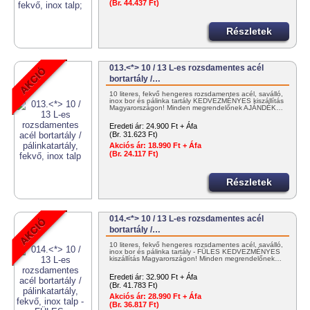
(Br. 44.437 Ft)
Részletek
013.<*> 10 / 13 L-es rozsdamentes acél
bortartály /…
10 literes, fekvő hengeres rozsdamentes acél, saválló,
inox bor és pálinka tartály KEDVEZMÉNYES kiszállítás
Magyarországon! Minden megrendelőnek AJÁNDÉK…
Eredeti ár:
24.900 Ft + Áfa
(Br. 31.623 Ft)
Akciós ár:
18.990 Ft + Áfa
(Br. 24.117 Ft)
Részletek
014.<*> 10 / 13 L-es rozsdamentes acél
bortartály /…
10 literes, fekvő hengeres rozsdamentes acél, saválló,
inox bor és pálinka tartály - FÜLES KEDVEZMÉNYES
kiszállítás Magyarországon! Minden megrendelőnek…
Eredeti ár:
32.900 Ft + Áfa
(Br. 41.783 Ft)
Akciós ár:
28.990 Ft + Áfa
(Br. 36.817 Ft)