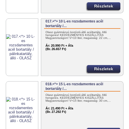
Részletek
017.<*> 10 L-es rozsdamentes acél
bortartály /…
Olasz gyártmányú korrózió-álló acéltartály. Álló
hengeres! KEDVEZMÉNYES KISZÁLLÍTÁS
Magyarországon! V=10 liter, magasság: 22 cm,…
Ár:
20.990 Ft + Áfa
(Br. 26.657 Ft)
Részletek
018.<*> 15 L-es rozsdamentes acél
bortartály /…
Olasz gyártmányú korrózió-álló acéltartály. Álló
hengeres. KEDVEZMÉNYES KISZÁLLÍTÁS
Magyarországon! V=15 liter, magasság: 30 cm,…
Ár:
21.490 Ft + Áfa
(Br. 27.292 Ft)