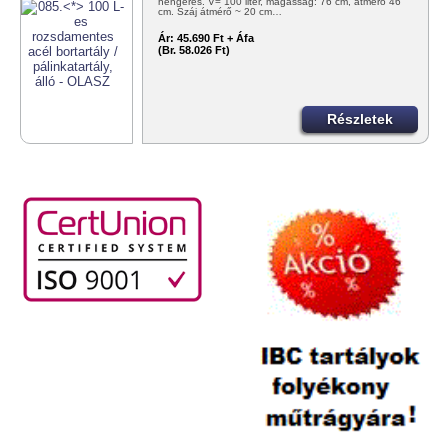
hengeres. V= 100 liter, magasság: 76 cm, átmérő 46
cm. Száj átmérő ~ 20 cm…
Ár:
45.690 Ft + Áfa
(Br. 58.026 Ft)
Részletek