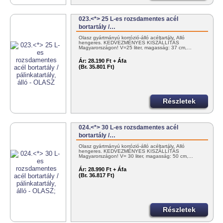
023.<*> 25 L-es rozsdamentes acél
bortartály /…
Olasz gyártmányú korrózió-álló acéltartály. Álló
hengeres. KEDVEZMÉNYES KISZÁLLÍTÁS
Magyarországon! V=25 liter, magasság: 37 cm,…
Ár:
28.190 Ft + Áfa
(Br. 35.801 Ft)
Részletek
024.<*> 30 L-es rozsdamentes acél
bortartály /…
Olasz gyártmányú korrózió-álló acéltartály. Álló
hengeres. KEDVEZMÉNYES KISZÁLLÍTÁS
Magyarországon! V= 30 liter, magasság: 50 cm,…
Ár:
28.990 Ft + Áfa
(Br. 36.817 Ft)
Részletek