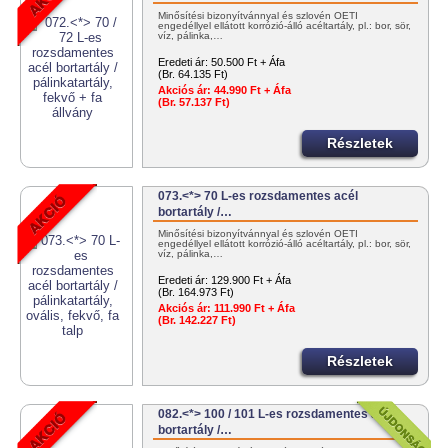
Minősítési bizonyítvánnyal és szlovén OÉTI
engedéllyel ellátott korrózió-álló acéltartály, pl.: bor, sör,
víz, pálinka,…
Eredeti ár:
50.500 Ft + Áfa
(Br. 64.135 Ft)
Akciós ár:
44.990 Ft + Áfa
(Br. 57.137 Ft)
Részletek
073.<*> 70 L-es rozsdamentes acél
bortartály /…
Minősítési bizonyítvánnyal és szlovén OÉTI
engedéllyel ellátott korrózió-álló acéltartály, pl.: bor, sör,
víz, pálinka,…
Eredeti ár:
129.900 Ft + Áfa
(Br. 164.973 Ft)
Akciós ár:
111.990 Ft + Áfa
(Br. 142.227 Ft)
Részletek
082.<*> 100 / 101 L-es rozsdamentes acél
bortartály /…