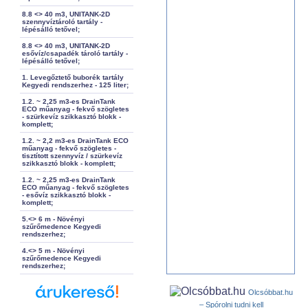
8.8 <> 40 m3, UNITANK-2D
szennyvíztároló tartály -
lépésálló tetővel;
8.8 <> 40 m3, UNITANK-2D
esővíz/csapadék tároló tartály -
lépésálló tetővel;
1. Levegőztető buborék tartály
Kegyedi rendszerhez - 125 liter;
1.2. ~ 2,25 m3-es DrainTank
ECO műanyag - fekvő szögletes
- szürkevíz szikkasztó blokk -
komplett;
1.2. ~ 2,2 m3-es DrainTank ECO
műanyag - fekvő szögletes -
tisztított szennyvíz / szürkevíz
szikkasztó blokk - komplett;
1.2. ~ 2,25 m3-es DrainTank
ECO műanyag - fekvő szögletes
- esővíz szikkasztó blokk -
komplett;
5.<> 6 m - Növényi
szűrőmedence Kegyedi
rendszerhez;
4.<> 5 m - Növényi
szűrőmedence Kegyedi
rendszerhez;
Olcsóbbat.hu
– Spórolni tudni kell