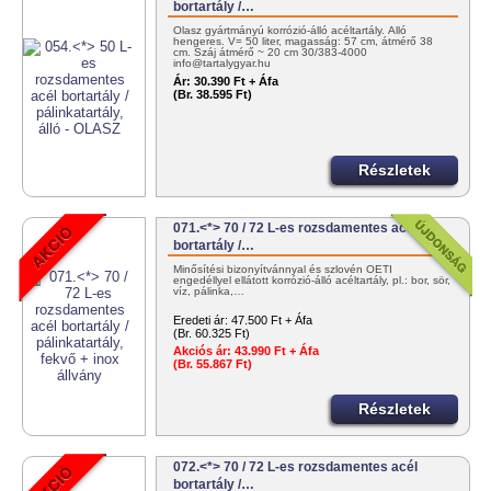
bortartály /…
Olasz gyártmányú korrózió-álló acéltartály. Álló
hengeres. V= 50 liter, magasság: 57 cm, átmérő 38
cm. Száj átmérő ~ 20 cm 30/383-4000
info@tartalygyar.hu
Ár:
30.390 Ft + Áfa
(Br. 38.595 Ft)
Részletek
071.<*> 70 / 72 L-es rozsdamentes acél
bortartály /…
Minősítési bizonyítvánnyal és szlovén OÉTI
engedéllyel ellátott korrózió-álló acéltartály, pl.: bor, sör,
víz, pálinka,…
Eredeti ár:
47.500 Ft + Áfa
(Br. 60.325 Ft)
Akciós ár:
43.990 Ft + Áfa
(Br. 55.867 Ft)
Részletek
072.<*> 70 / 72 L-es rozsdamentes acél
bortartály /…