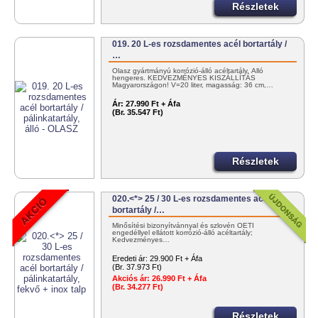
Részletek
019. 20 L-es rozsdamentes acél bortartály /
…
Olasz gyártmányú korrózió-álló acéltartály. Álló
hengeres. KEDVEZMÉNYES KISZÁLLÍTÁS
Magyarországon! V=20 liter, magasság: 36 cm,…
Ár:
27.990 Ft + Áfa
(Br. 35.547 Ft)
Részletek
020.<*> 25 / 30 L-es rozsdamentes acél
bortartály /…
Minősítési bizonyítvánnyal és szlovén OÉTI
engedéllyel ellátott korrózió-álló acéltartály;
Kedvezményes…
Eredeti ár:
29.900 Ft + Áfa
(Br. 37.973 Ft)
Akciós ár:
26.990 Ft + Áfa
(Br. 34.277 Ft)
Részletek