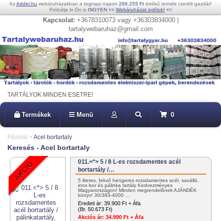
Az
Addel.hu
webáruházakban a tegnapi napon
266.255 Ft
értékű termék cserélt gazdát!
Próbálja ki Ön is
INGYEN
>>
Webáruházat indítok!
<<
Kapcsolat:
+3678310073 vagy +36303834000 |
tartalywebaruhaz@gmail.com
TARTÁLYOK MINDEN ESETRE!
Termékek
Menü
0
Főoldal
>
Acel bortartaly
Keresés - Acel bortartaly
011.<*> 5 / 8 L-es rozsdamentes acél
bortartály /…
5 literes, fekvő hengeres rozsdamentes acél, saválló,
inox bor és pálinka tartály Kedvezményes
Magyarországon! Minden megrendelőnek AJÁNDÉK
könyv! 30/383-4000 …
Eredeti ár:
39.900 Ft + Áfa
(Br. 50.673 Ft)
Akciós ár:
34.990 Ft + Áfa