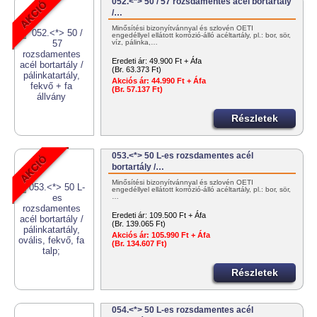
052.<*> 50 / 57 rozsdamentes acél bortartály
/…
Minősítési bizonyítvánnyal és szlovén OÉTI
engedéllyel ellátott korrózió-álló acéltartály, pl.: bor, sör,
víz, pálinka,…
Eredeti ár:
49.900 Ft + Áfa
(Br. 63.373 Ft)
Akciós ár:
44.990 Ft + Áfa
(Br. 57.137 Ft)
Részletek
053.<*> 50 L-es rozsdamentes acél
bortartály /…
Minősítési bizonyítvánnyal és szlovén OÉTI
engedéllyel ellátott korrózió-álló acéltartály, pl.: bor, sör,
…
Eredeti ár:
109.500 Ft + Áfa
(Br. 139.065 Ft)
Akciós ár:
105.990 Ft + Áfa
(Br. 134.607 Ft)
Részletek
054.<*> 50 L-es rozsdamentes acél