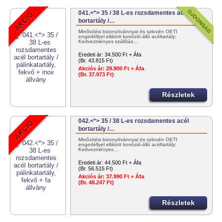
041.<*> 35 / 38 L-es rozsdamentes acél
bortartály /…
Minősítési bizonyítvánnyal és szlovén OÉTI
engedéllyel ellátott korrózió-álló acéltartály;
Kedvezményes szállítás…
Eredeti ár:
34.500 Ft + Áfa
(Br. 43.815 Ft)
Akciós ár:
29.900 Ft + Áfa
(Br. 37.973 Ft)
Részletek
042.<*> 35 / 38 L-es rozsdamentes acél
bortartály /…
Minősítési bizonyítvánnyal és szlovén OÉTI
engedéllyel ellátott korrózió-álló acéltartály;
Kedvezményes…
Eredeti ár:
44.500 Ft + Áfa
(Br. 56.515 Ft)
Akciós ár:
37.990 Ft + Áfa
(Br. 48.247 Ft)
Részletek