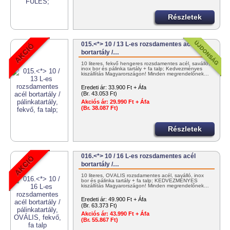
Részletek
015.<*> 10 / 13 L-es rozsdamentes acél
bortartály /…
10 literes, fekvő hengeres rozsdamentes acél, saválló,
inox bor és pálinka tartály + fa talp; Kedvezményes
kiszállítás Magyarországon! Minden megrendelőnek…
Eredeti ár:
33.900 Ft + Áfa
(Br. 43.053 Ft)
Akciós ár:
29.990 Ft + Áfa
(Br. 38.087 Ft)
Részletek
016.<*> 10 / 16 L-es rozsdamentes acél
bortartály /…
10 literes, OVÁLIS rozsdamentes acél, saválló, inox
bor és pálinka tartály + fa talp; KEDVEZMÉNYES
kiszállítás Magyarországon! Minden megrendelőnek…
Eredeti ár:
49.900 Ft + Áfa
(Br. 63.373 Ft)
Akciós ár:
43.990 Ft + Áfa
(Br. 55.867 Ft)