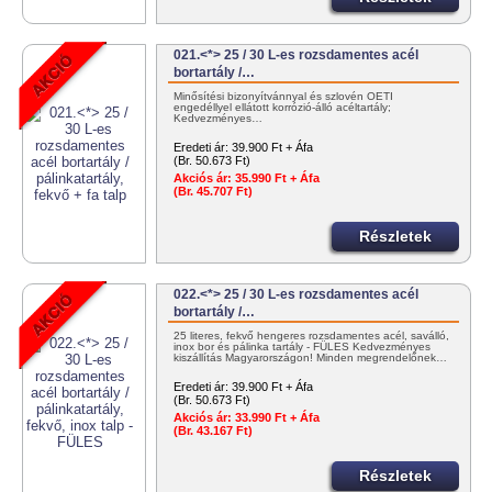
021.<*> 25 / 30 L-es rozsdamentes acél
bortartály /…
Minősítési bizonyítvánnyal és szlovén OÉTI
engedéllyel ellátott korrózió-álló acéltartály;
Kedvezményes…
Eredeti ár:
39.900 Ft + Áfa
(Br. 50.673 Ft)
Akciós ár:
35.990 Ft + Áfa
(Br. 45.707 Ft)
Részletek
022.<*> 25 / 30 L-es rozsdamentes acél
bortartály /…
25 literes, fekvő hengeres rozsdamentes acél, saválló,
inox bor és pálinka tartály - FÜLES Kedvezményes
kiszállítás Magyarországon! Minden megrendelőnek…
Eredeti ár:
39.900 Ft + Áfa
(Br. 50.673 Ft)
Akciós ár:
33.990 Ft + Áfa
(Br. 43.167 Ft)
Részletek