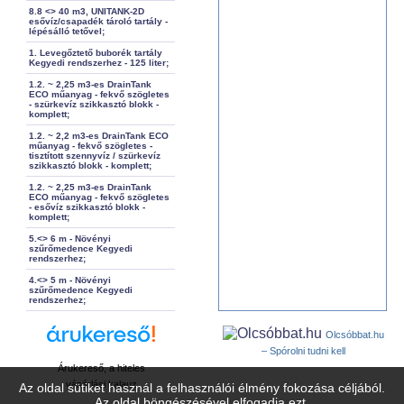
8.8 <> 40 m3, UNITANK-2D
esővíz/csapadék tároló tartály -
lépésálló tetővel;
1. Levegőztető buborék tartály
Kegyedi rendszerhez - 125 liter;
1.2. ~ 2,25 m3-es DrainTank
ECO műanyag - fekvő szögletes
- szürkevíz szikkasztó blokk -
komplett;
1.2. ~ 2,2 m3-es DrainTank ECO
műanyag - fekvő szögletes -
tisztított szennyvíz / szürkevíz
szikkasztó blokk - komplett;
1.2. ~ 2,25 m3-es DrainTank
ECO műanyag - fekvő szögletes
- esővíz szikkasztó blokk -
komplett;
5.<> 6 m - Növényi
szűrőmedence Kegyedi
rendszerhez;
4.<> 5 m - Növényi
szűrőmedence Kegyedi
rendszerhez;
Olcsóbbat.hu
– Spórolni tudni kell
Árukereső, a hiteles
vásárlási kalauz
Az oldal sütiket használ a felhasználói élmény fokozása céljából.
Az oldal böngészésével elfogadja ezt.