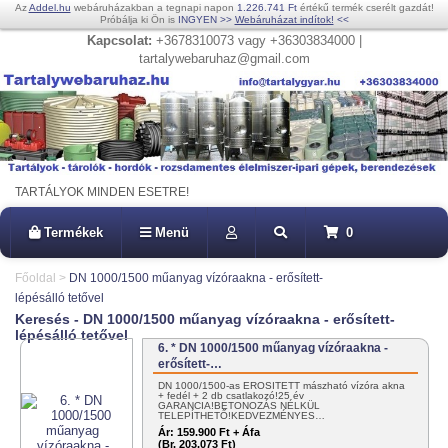
Az
Addel.hu
webáruházakban a tegnapi napon
1.226.741 Ft
értékű termék cserélt gazdát!
Próbálja ki Ön is
INGYEN
>>
Webáruházat indítok!
<<
Kapcsolat:
+3678310073 vagy +36303834000 |
tartalywebaruhaz@gmail.com
TARTÁLYOK MINDEN ESETRE!
Termékek
Menü
0
Főoldal
>
DN 1000/1500 műanyag vízóraakna - erősített-
lépésálló tetővel
Keresés - DN 1000/1500 műanyag vízóraakna - erősített-
lépésálló tetővel
6. * DN 1000/1500 műanyag vízóraakna -
erősített-…
DN 1000/1500-as ERŐSÍTETT mászható vízóra akna
+ fedél + 2 db csatlakozó!25 év
GARANCIA!BETONOZÁS NÉLKÜL
TELEPÍTHETŐ!KEDVEZMÉNYES…
Ár:
159.900 Ft + Áfa
(Br. 203.073 Ft)