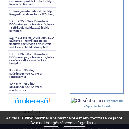
esővíz/csapadék tároló tartály -
lépésálló tetővel;
1. Levegőztető buborék tartály
Kegyedi rendszerhez - 125 liter;
1.2. ~ 2,25 m3-es DrainTank
ECO műanyag - fekvő szögletes
- szürkevíz szikkasztó blokk -
komplett;
1.2. ~ 2,2 m3-es DrainTank ECO
műanyag - fekvő szögletes -
tisztított szennyvíz / szürkevíz
szikkasztó blokk - komplett;
1.2. ~ 2,25 m3-es DrainTank
ECO műanyag - fekvő szögletes
- esővíz szikkasztó blokk -
komplett;
5.<> 6 m - Növényi
szűrőmedence Kegyedi
rendszerhez;
4.<> 5 m - Növényi
szűrőmedence Kegyedi
rendszerhez;
Olcsóbbat.hu
– Spórolni tudni kell
Árukereső, a hiteles
vásárlási kalauz
Az oldal sütiket használ a felhasználói élmény fokozása céljából.
Az oldal böngészésével elfogadja ezt.