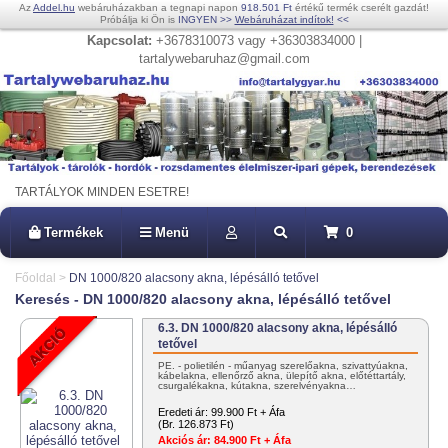
Az
Addel.hu
webáruházakban a tegnapi napon
918.501 Ft
értékű termék cserélt gazdát!
Próbálja ki Ön is
INGYEN
>>
Webáruházat indítok!
<<
Kapcsolat:
+3678310073 vagy +36303834000 |
tartalywebaruhaz@gmail.com
TARTÁLYOK MINDEN ESETRE!
Termékek
Menü
0
Főoldal
>
DN 1000/820 alacsony akna, lépésálló tetővel
Keresés - DN 1000/820 alacsony akna, lépésálló tetővel
6.3. DN 1000/820 alacsony akna, lépésálló
tetővel
PE. - polietilén - műanyag szerelőakna, szivattyúakna,
kábelakna, ellenőrző akna, ülepítő akna, előtéttartály,
csurgalékakna, kútakna, szerelvényakna…
Eredeti ár:
99.900 Ft + Áfa
(Br. 126.873 Ft)
Akciós ár:
84.900 Ft + Áfa