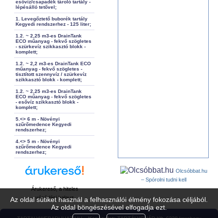
esővíz/csapadék tároló tartály -
lépésálló tetővel;
1. Levegőztető buborék tartály
Kegyedi rendszerhez - 125 liter;
1.2. ~ 2,25 m3-es DrainTank
ECO műanyag - fekvő szögletes
- szürkevíz szikkasztó blokk -
komplett;
1.2. ~ 2,2 m3-es DrainTank ECO
műanyag - fekvő szögletes -
tisztított szennyvíz / szürkevíz
szikkasztó blokk - komplett;
1.2. ~ 2,25 m3-es DrainTank
ECO műanyag - fekvő szögletes
- esővíz szikkasztó blokk -
komplett;
5.<> 6 m - Növényi
szűrőmedence Kegyedi
rendszerhez;
4.<> 5 m - Növényi
szűrőmedence Kegyedi
rendszerhez;
Olcsóbbat.hu
– Spórolni tudni kell
Árukereső, a hiteles
vásárlási kalauz
Az oldal sütiket használ a felhasználói élmény fokozása céljából.
Az oldal böngészésével elfogadja ezt.