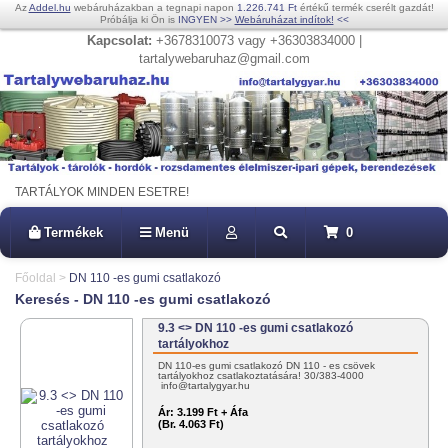
Az
Addel.hu
webáruházakban a tegnapi napon
1.226.741 Ft
értékű termék cserélt gazdát!
Próbálja ki Ön is
INGYEN
>>
Webáruházat indítok!
<<
Kapcsolat:
+3678310073 vagy +36303834000 |
tartalywebaruhaz@gmail.com
TARTÁLYOK MINDEN ESETRE!
Termékek
Menü
0
Főoldal
>
DN 110 -es gumi csatlakozó
Keresés - DN 110 -es gumi csatlakozó
9.3 <> DN 110 -es gumi csatlakozó
tartályokhoz
DN 110-es gumi csatlakozó DN 110 - es csövek
tartályokhoz csatlakoztatására! 30/383-4000
info@tartalygyar.hu
Ár:
3.199 Ft + Áfa
(Br. 4.063 Ft)