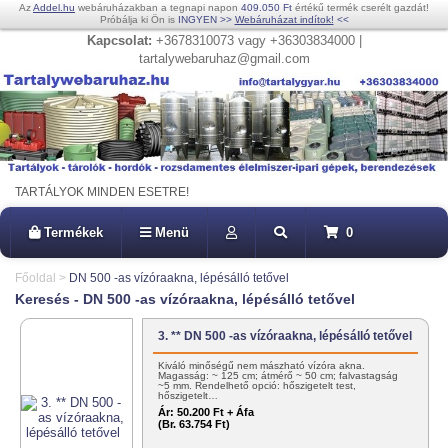
Az
Addel.hu
webáruházakban a tegnapi napon
409.050 Ft
értékű termék cserélt gazdát!
Próbálja ki Ön is
INGYEN
>>
Webáruházat indítok!
<<
Kapcsolat:
+3678310073 vagy +36303834000 |
tartalywebaruhaz@gmail.com
TARTÁLYOK MINDEN ESETRE!
Termékek
Menü
0
Főoldal
>
DN 500 -as vízóraakna, lépésálló tetővel
Keresés - DN 500 -as vízóraakna, lépésálló tetővel
3. ** DN 500 -as vízóraakna, lépésálló tetővel
Kiváló minőségű nem mászható vízóra akna.
Magasság: ~ 125 cm; átmérő ~ 50 cm; falvastagság
~5 mm. Rendelhető opció: hőszigetelt test,
hőszigetelt…
Ár:
50.200 Ft + Áfa
(Br. 63.754 Ft)