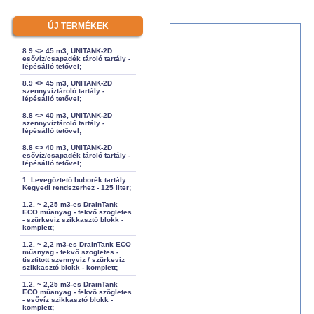
ÚJ TERMÉKEK
8.9 <> 45 m3, UNITANK-2D
esővíz/csapadék tároló tartály -
lépésálló tetővel;
8.9 <> 45 m3, UNITANK-2D
szennyvíztároló tartály -
lépésálló tetővel;
8.8 <> 40 m3, UNITANK-2D
szennyvíztároló tartály -
lépésálló tetővel;
8.8 <> 40 m3, UNITANK-2D
esővíz/csapadék tároló tartály -
lépésálló tetővel;
1. Levegőztető buborék tartály
Kegyedi rendszerhez - 125 liter;
1.2. ~ 2,25 m3-es DrainTank
ECO műanyag - fekvő szögletes
- szürkevíz szikkasztó blokk -
komplett;
1.2. ~ 2,2 m3-es DrainTank ECO
műanyag - fekvő szögletes -
tisztított szennyvíz / szürkevíz
szikkasztó blokk - komplett;
1.2. ~ 2,25 m3-es DrainTank
ECO műanyag - fekvő szögletes
- esővíz szikkasztó blokk -
komplett;