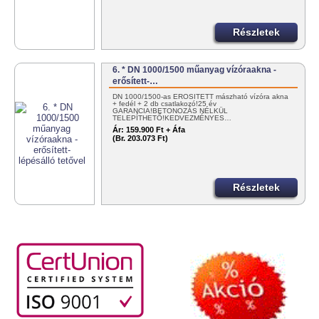
Részletek
6. * DN 1000/1500 műanyag vízóraakna -
erősített-…
DN 1000/1500-as ERŐSÍTETT mászható vízóra akna
+ fedél + 2 db csatlakozó!25 év
GARANCIA!BETONOZÁS NÉLKÜL
TELEPÍTHETŐ!KEDVEZMÉNYES…
Ár:
159.900 Ft + Áfa
(Br. 203.073 Ft)
Részletek