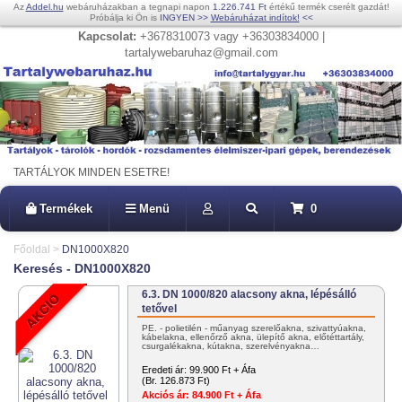
Az
Addel.hu
webáruházakban a tegnapi napon
1.226.741 Ft
értékű termék cserélt gazdát!
Próbálja ki Ön is
INGYEN
>>
Webáruházat indítok!
<<
Kapcsolat:
+3678310073 vagy +36303834000 |
tartalywebaruhaz@gmail.com
TARTÁLYOK MINDEN ESETRE!
Termékek
Menü
0
Főoldal
>
DN1000X820
Keresés - DN1000X820
6.3. DN 1000/820 alacsony akna, lépésálló
tetővel
PE. - polietilén - műanyag szerelőakna, szivattyúakna,
kábelakna, ellenőrző akna, ülepítő akna, előtéttartály,
csurgalékakna, kútakna, szerelvényakna…
Eredeti ár:
99.900 Ft + Áfa
(Br. 126.873 Ft)
Akciós ár:
84.900 Ft + Áfa