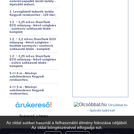
esővíz/csapadék tároló tartály -
lépésálló tetővel;
1. Levegőztető buborék tartály
Kegyedi rendszerhez - 125 liter;
1.2. ~ 2,25 m3-es DrainTank
ECO műanyag - fekvő szögletes
- szürkevíz szikkasztó blokk -
komplett;
1.2. ~ 2,2 m3-es DrainTank ECO
műanyag - fekvő szögletes -
tisztított szennyvíz / szürkevíz
szikkasztó blokk - komplett;
1.2. ~ 2,25 m3-es DrainTank
ECO műanyag - fekvő szögletes
- esővíz szikkasztó blokk -
komplett;
5.<> 6 m - Növényi
szűrőmedence Kegyedi
rendszerhez;
4.<> 5 m - Növényi
szűrőmedence Kegyedi
rendszerhez;
Olcsóbbat.hu
– Spórolni tudni kell
Árukereső, a hiteles
vásárlási kalauz
Az oldal sütiket használ a felhasználói élmény fokozása céljából.
Az oldal böngészésével elfogadja ezt.