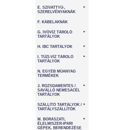
E. SZIVATTYÚ-,
►
SZERELVÉNYAKNÁK
F. KÁBELAKNÁK
G. IVÓVÍZ TÁROLÓ
►
TARTÁLYOK
H. IBC TARTÁLYOK
►
I. TŰZI-VÍZ TÁROLÓ
►
TARTÁLYOK
N. EGYÉB MŰANYAG
TERMÉKEK
J. ROZSDAMENTES /
►
SAVÁLLÓ NEMESACÉL
TARTÁLYOK
SZÁLLÍTÓ TARTÁLYOK /
►
TARTÁLYSZÁLLÍTÓK
M. BORÁSZATI,
►
ÉLELMISZER-IPARI
GÉPEK, BERENDEZÉSE