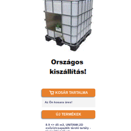
KOSÁR TARTALMA
Az Ön kosara üres!
ÚJ TERMÉKEK
8.9 <> 45 m3, UNITANK-2D
esővíz/csapadék tároló tartály -