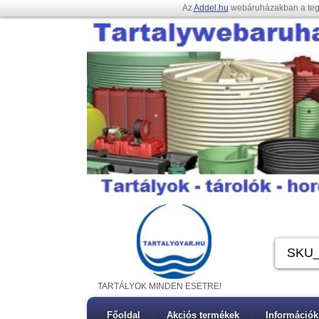
Az
Addel.hu
webáruházakban a te
TARTÁLYOK MINDEN ESETRE!
Főoldal
Akciós termékek
Információk