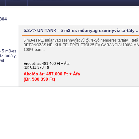
804
5.2.<> UNITANK - 5 m3-es műanyag szennyvíz tartály,
5 m3-es PE. műanyag szennyvízgyűjtő, fekvő hengeres tartály + tető 
BETONOZÁS NÉLKÜL TELEPÍTHETŐ! 25 ÉV GARANCIA! 100% M
100%-ban…
Eredeti ár:
481.400 Ft + Áfa
(Br. 611.378 Ft)
Akciós ár:
457.000 Ft + Áfa
(Br. 580.390 Ft)