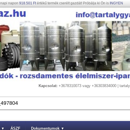
gnapi napon
918.501 Ft
értékű termék cserélt gazdát! Próbálja ki Ön is
INGYEN
Kapcsolat:
+3678310073 vagy +36303834000 | tarta
▾
ÁSZF
Dokumentumok
▾