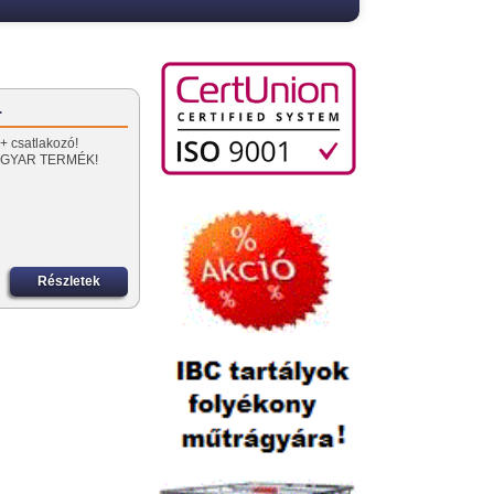
…
+ csatlakozó!
AGYAR TERMÉK!
Részletek