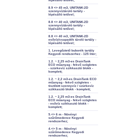
lépésálló tetővel;
8.9 <> 45 m3, UNITANK-2D
szennyvíztároló tartály -
lépésálló tetővel;
8.8 <> 40 m3, UNITANK-2D
szennyvíztároló tartály -
lépésálló tetővel;
8.8 <> 40 m3, UNITANK-2D
esővíz/csapadék tároló tartály -
lépésálló tetővel;
1. Levegőztető buborék tartály
Kegyedi rendszerhez - 125 liter;
1.2. ~ 2,25 m3-es DrainTank
ECO műanyag - fekvő szögletes
- szürkevíz szikkasztó blokk -
komplett;
1.2. ~ 2,2 m3-es DrainTank ECO
műanyag - fekvő szögletes -
tisztított szennyvíz / szürkevíz
szikkasztó blokk - komplett;
1.2. ~ 2,25 m3-es DrainTank
ECO műanyag - fekvő szögletes
- esővíz szikkasztó blokk -
komplett;
5.<> 6 m - Növényi
szűrőmedence Kegyedi
rendszerhez;
4.<> 5 m - Növényi
szűrőmedence Kegyedi
rendszerhez;