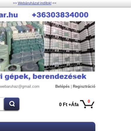
>>
Webáruházat indítok!
<<
lywebaruhaz@gmail.com
Belépés
|
Regisztráció
0
0 Ft +Áfa