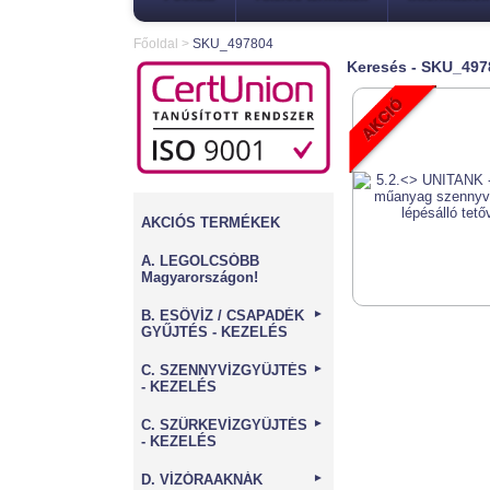
Főoldal
>
SKU_497804
Keresés - SKU_497
AKCIÓS TERMÉKEK
A. LEGOLCSÓBB
Magyarországon!
B. ESŐVÍZ / CSAPADÉK
►
GYŰJTÉS - KEZELÉS
C. SZENNYVÍZGYŰJTÉS
►
- KEZELÉS
C. SZÜRKEVÍZGYŰJTÉS
►
- KEZELÉS
D. VÍZÓRAAKNÁK
►