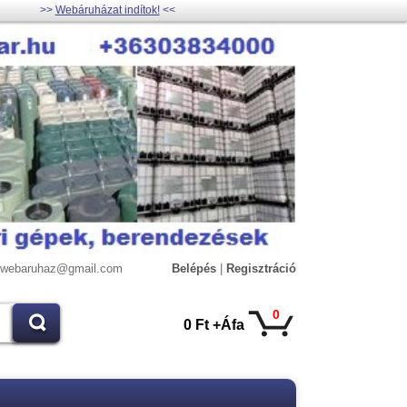
>>
Webáruházat indítok!
<<
lywebaruhaz@gmail.com
Belépés
|
Regisztráció
0
0 Ft +Áfa