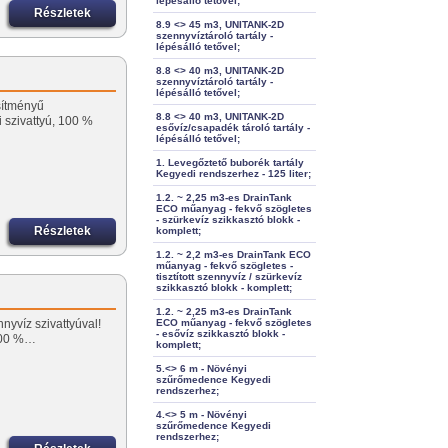
lépésálló tetővel;
Részletek
8.9 <> 45 m3, UNITANK-2D
szennyvíztároló tartály -
lépésálló tetővel;
8.8 <> 40 m3, UNITANK-2D
szennyvíztároló tartály -
lépésálló tetővel;
sítményű
8.8 <> 40 m3, UNITANK-2D
szivattyú, 100 %
esővíz/csapadék tároló tartály -
lépésálló tetővel;
1. Levegőztető buborék tartály
Kegyedi rendszerhez - 125 liter;
1.2. ~ 2,25 m3-es DrainTank
ECO műanyag - fekvő szögletes
- szürkevíz szikkasztó blokk -
Részletek
komplett;
1.2. ~ 2,2 m3-es DrainTank ECO
műanyag - fekvő szögletes -
tisztított szennyvíz / szürkevíz
szikkasztó blokk - komplett;
1.2. ~ 2,25 m3-es DrainTank
yvíz szivattyúval!
ECO műanyag - fekvő szögletes
- esővíz szikkasztó blokk -
100 %…
komplett;
5.<> 6 m - Növényi
szűrőmedence Kegyedi
rendszerhez;
4.<> 5 m - Növényi
szűrőmedence Kegyedi
rendszerhez;