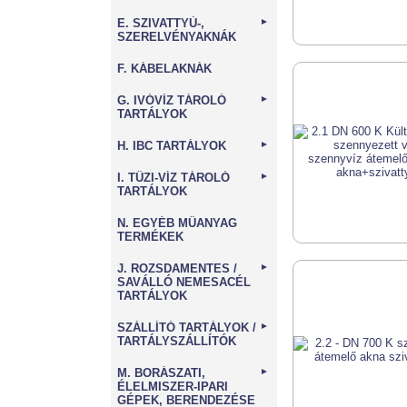
E. SZIVATTYÚ-,
►
SZERELVÉNYAKNÁK
F. KÁBELAKNÁK
G. IVÓVÍZ TÁROLÓ
►
TARTÁLYOK
H. IBC TARTÁLYOK
►
I. TŰZI-VÍZ TÁROLÓ
►
TARTÁLYOK
N. EGYÉB MŰANYAG
TERMÉKEK
J. ROZSDAMENTES /
►
SAVÁLLÓ NEMESACÉL
TARTÁLYOK
SZÁLLÍTÓ TARTÁLYOK /
►
TARTÁLYSZÁLLÍTÓK
M. BORÁSZATI,
►
ÉLELMISZER-IPARI
GÉPEK, BERENDEZÉSE