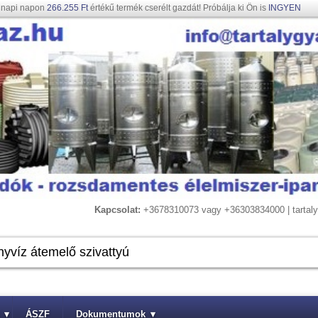
gnapi napon
266.255 Ft
értékű termék cserélt gazdát! Próbálja ki Ön is
INGYEN
Kapcsolat:
+3678310073 vagy +36303834000 | tarta
▾
ÁSZF
Dokumentumok
▾