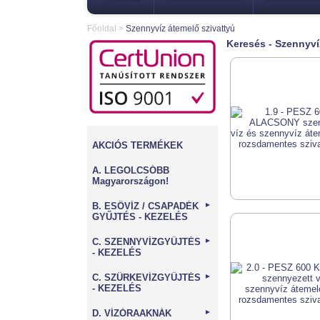
Főoldal
>
Szennyvíz átemelő szivattyú
Keresés - Szennyví
AKCIÓS TERMÉKEK
A. LEGOLCSÓBB
Magyarországon!
B. ESŐVÍZ / CSAPADÉK
►
GYŰJTÉS - KEZELÉS
C. SZENNYVÍZGYŰJTÉS
►
- KEZELÉS
C. SZÜRKEVÍZGYŰJTÉS
►
- KEZELÉS
D. VÍZÓRAAKNÁK
►