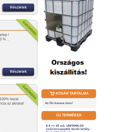
Részletek
elep /
100 %…
Részletek
KOSÁR TARTALMA
! 100% hazai
ncia az aknára!
Az Ön kosara üres!
ÚJ TERMÉKEK
8.9 <> 45 m3, UNITANK-2D
esővíz/csapadék tároló tartály -