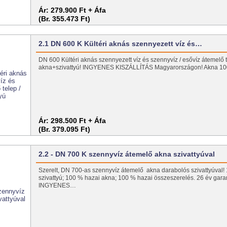
Ár:
279.900 Ft + Áfa
(Br. 355.473 Ft)
2.1 DN 600 K Kültéri aknás szennyezett víz és…
DN 600 Kültéri aknás szennyezett víz és szennyvíz / esővíz átemelő t
akna+szivattyú! INGYENES KISZÁLLÍTÁS Magyarországon! Akna 
Ár:
298.500 Ft + Áfa
(Br. 379.095 Ft)
2.2 - DN 700 K szennyvíz átemelő akna szivattyúval
Szerelt, DN 700-as szennyvíz átemelő akna darabolós szivattyúval
szivattyú; 100 % hazai akna; 100 % hazai összeszerelés. 26 év gara
INGYENES…