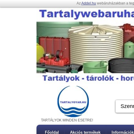
Az
Addel.hu
webáruházakban a te
TARTÁLYOK MINDEN ESETRE!
Főoldal
Akciós termékek
Információk