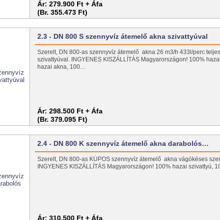
Ár:
279.900 Ft + Áfa
(Br. 355.473 Ft)
2.3 - DN 800 S szennyvíz átemelő akna szivattyúval
Szerelt, DN 800-as szennyvíz átemelő akna 26 m3/h 433l/perc telje
szivattyúval. INGYENES KISZÁLLÍTÁS Magyarországon! 100% hazai 
hazai akna, 100…
Ár:
298.500 Ft + Áfa
(Br. 379.095 Ft)
2.4 - DN 800 K szennyvíz átemelő akna darabolós…
Szerelt, DN 800-as KÚPOS szennyvíz átemelő akna vágókéses szenn
INGYENES KISZÁLLÍTÁS Magyarországon! 100% hazai szivattyú, 
Ár:
310.500 Ft + Áfa