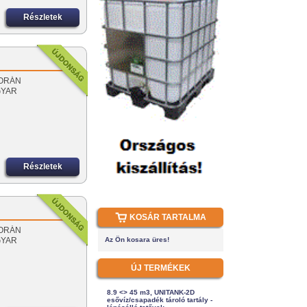
Részletek
 SORÁN
GYAR
Részletek
KOSÁR TARTALMA
 SORÁN
GYAR
Az Ön kosara üres!
ÚJ TERMÉKEK
8.9 <> 45 m3, UNITANK-2D
esővíz/csapadék tároló tartály -