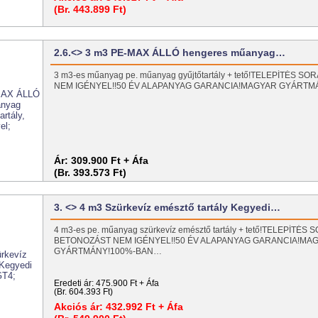
(Br. 443.899 Ft)
2.6.<> 3 m3 PE-MAX ÁLLÓ hengeres műanyag…
3 m3-es műanyag pe. műanyag gyűjtőtartály + tető!TELEPÍTÉS 
NEM IGÉNYEL!!50 ÉV ALAPANYAG GARANCIA!MAGYAR GYÁRT
Ár:
309.900 Ft + Áfa
(Br. 393.573 Ft)
3. <> 4 m3 Szürkevíz emésztő tartály Kegyedi…
4 m3-es pe. műanyag szürkevíz emésztő tartály + tető!TELEPÍTÉS
BETONOZÁST NEM IGÉNYEL!!50 ÉV ALAPANYAG GARANCIA!MA
GYÁRTMÁNY!100%-BAN…
Eredeti ár:
475.900 Ft + Áfa
(Br. 604.393 Ft)
Akciós ár:
432.992 Ft + Áfa