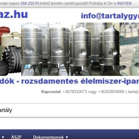
gnapi napon
266.255 Ft
értékű termék cserélt gazdát! Próbálja ki Ön is
INGYEN
Kapcsolat:
+3678310073 vagy +36303834000 | tarta
▾
ÁSZF
Dokumentumok
▾