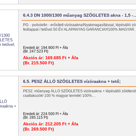
6.4.3 DN 1000/1300 műanyag SZÖGLETES akna - 1,5 -
PO. - poliolefin - erősített vízóraakna!Nyakmagasítással, lépésálló z
fedlappal / tetővel.50 ÉV ALAPANYAG GARANCIA!!!100% MAGYAR
Eredeti ár:
194.900 Ft + Áfa
(Br. 247.523 Ft)
Akciós ár:
169.685 Ft + Áfa
(Br. 215.500 Ft)
6.5. PESZ ÁLLÓ SZÖGLETES vízóraakna + tető;
PESZ. műanyag ÁLLÓ SZÖGLETES vízóraakna + lépésálló zöldterüle
csatlakozók! 100 % magyar termék! 100%…
Eredeti ár:
224.500 Ft + Áfa
(Br. 285.115 Ft)
Akciós ár:
212.205 Ft + Áfa
(Br. 269.500 Ft)