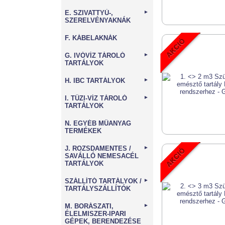
E. SZIVATTYÚ-,
►
SZERELVÉNYAKNÁK
F. KÁBELAKNÁK
G. IVÓVÍZ TÁROLÓ
►
TARTÁLYOK
H. IBC TARTÁLYOK
►
I. TŰZI-VÍZ TÁROLÓ
►
TARTÁLYOK
N. EGYÉB MŰANYAG
TERMÉKEK
J. ROZSDAMENTES /
►
SAVÁLLÓ NEMESACÉL
TARTÁLYOK
SZÁLLÍTÓ TARTÁLYOK /
►
TARTÁLYSZÁLLÍTÓK
M. BORÁSZATI,
►
ÉLELMISZER-IPARI
GÉPEK, BERENDEZÉSE