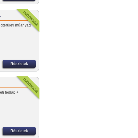
…
öldterületi műanyag
…
Részletek
ti fedlap +
Részletek