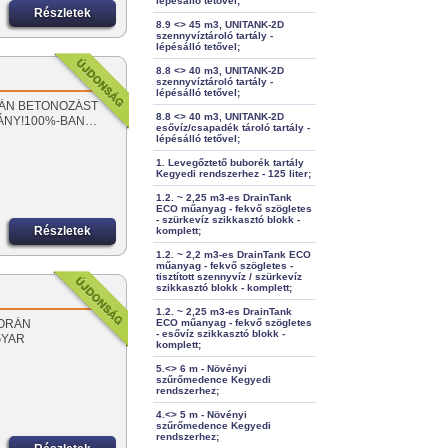
lépésálló tetővel;
Részletek
8.9 <> 45 m3, UNITANK-2D
szennyvíztároló tartály -
lépésálló tetővel;
8.8 <> 40 m3, UNITANK-2D
szennyvíztároló tartály -
lépésálló tetővel;
SORÁN BETONOZÁST
8.8 <> 40 m3, UNITANK-2D
MÁNY!100%-BAN…
esővíz/csapadék tároló tartály -
lépésálló tetővel;
1. Levegőztető buborék tartály
Kegyedi rendszerhez - 125 liter;
1.2. ~ 2,25 m3-es DrainTank
ECO műanyag - fekvő szögletes
- szürkevíz szikkasztó blokk -
Részletek
komplett;
1.2. ~ 2,2 m3-es DrainTank ECO
műanyag - fekvő szögletes -
tisztított szennyvíz / szürkevíz
szikkasztó blokk - komplett;
1.2. ~ 2,25 m3-es DrainTank
 SORÁN
ECO műanyag - fekvő szögletes
- esővíz szikkasztó blokk -
GYAR
komplett;
5.<> 6 m - Növényi
szűrőmedence Kegyedi
rendszerhez;
4.<> 5 m - Növényi
szűrőmedence Kegyedi
rendszerhez;