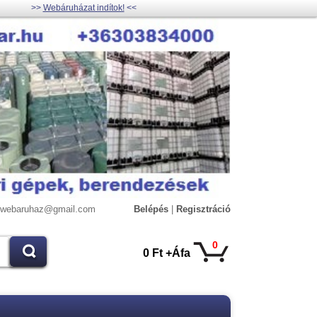
>>
Webáruházat indítok!
<<
lywebaruhaz@gmail.com
Belépés
|
Regisztráció
0
0 Ft +Áfa