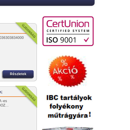
u 0036303834000
Részletek
m;
A -es
KHOZ…