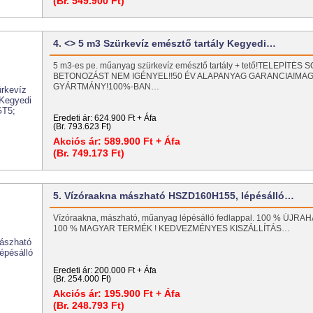
(Br. 549.900 Ft)
4. <> 5 m3 Szürkevíz emésztő tartály Kegyedi…
5 m3-es pe. műanyag szürkevíz emésztő tartály + tető!TELEPÍTÉS
BETONOZÁST NEM IGÉNYEL!!50 ÉV ALAPANYAG GARANCIA!MA
GYÁRTMÁNY!100%-BAN…
Eredeti ár:
624.900 Ft + Áfa
(Br. 793.623 Ft)
Akciós ár:
589.900 Ft + Áfa
(Br. 749.173 Ft)
5. Vízóraakna mászható HSZD160H155, lépésálló…
Vízóraakna, mászható, műanyag lépésálló fedlappal. 100 % ÚJR
100 % MAGYAR TERMÉK ! KEDVEZMÉNYES KISZÁLLÍTÁS…
Eredeti ár:
200.000 Ft + Áfa
(Br. 254.000 Ft)
Akciós ár:
195.900 Ft + Áfa
(Br. 248.793 Ft)