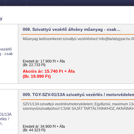
ly
008. Szivattyú vezérlő állvány műanyag - csak…
Műanyag tartószerkezet szivattyú vezérléshez! info@tartalygyar.h
Eredeti ár:
17.900 Ft + Áfa
(Br. 22.733 Ft)
Akciós ár:
15.740 Ft + Áfa
(Br. 19.990 Ft)
009. TGY-SZV-01/13A szivattyú vezérlés / motorvédele
SZV1/13A szivattyú vezérlés/motorvédelem; Egyfázisú, maximum 13
szennyvízszivattyúhoz! CSAK SAJÁT TARTÁLYAINKHOZ, AKNÁIN
Eredeti ár:
34.900 Ft + Áfa
(Br. 44.323 Ft)