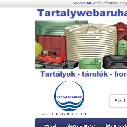
Az
Addel.hu
webáruházakban a te
TARTÁLYOK MINDEN ESETRE!
Főoldal
Akciós termékek
Információk