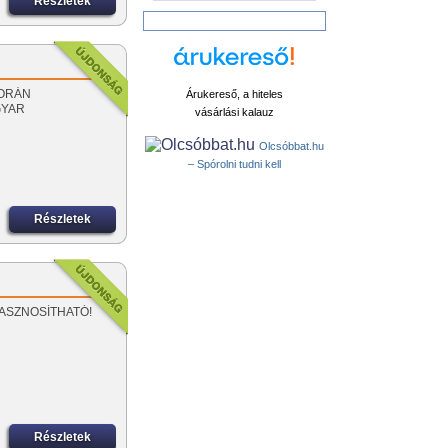
Részletek
 SORÁN
Árukereső, a hiteles
GYAR
vásárlási kalauz
Olcsóbbat.hu
– Spórolni tudni kell
Részletek
AHASZNOSÍTHATÓ!
Részletek