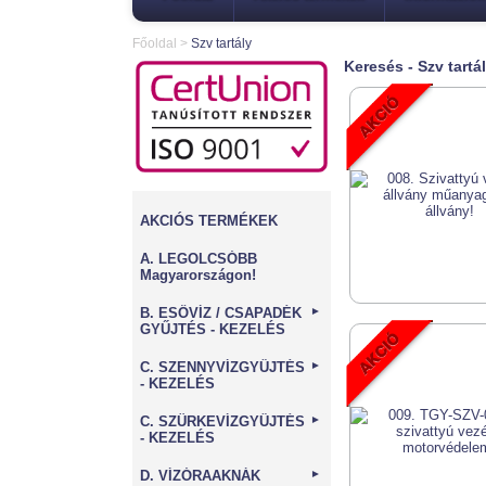
Főoldal
>
Szv tartály
Keresés - Szv tartá
AKCIÓS TERMÉKEK
A. LEGOLCSÓBB
Magyarországon!
B. ESŐVÍZ / CSAPADÉK
►
GYŰJTÉS - KEZELÉS
C. SZENNYVÍZGYŰJTÉS
►
- KEZELÉS
C. SZÜRKEVÍZGYŰJTÉS
►
- KEZELÉS
D. VÍZÓRAAKNÁK
►