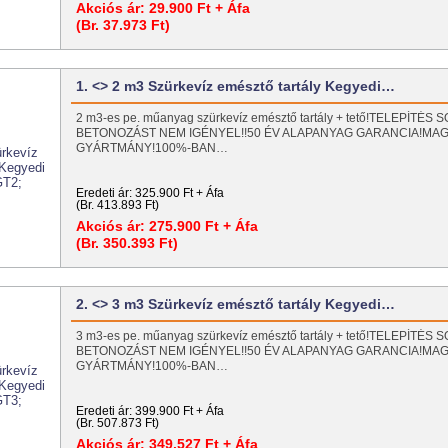
Akciós ár:
29.900 Ft + Áfa
(Br. 37.973 Ft)
1. <> 2 m3 Szürkevíz emésztő tartály Kegyedi…
2 m3-es pe. műanyag szürkevíz emésztő tartály + tető!TELEPÍTÉS
BETONOZÁST NEM IGÉNYEL!!50 ÉV ALAPANYAG GARANCIA!MA
GYÁRTMÁNY!100%-BAN…
Eredeti ár:
325.900 Ft + Áfa
(Br. 413.893 Ft)
Akciós ár:
275.900 Ft + Áfa
(Br. 350.393 Ft)
2. <> 3 m3 Szürkevíz emésztő tartály Kegyedi…
3 m3-es pe. műanyag szürkevíz emésztő tartály + tető!TELEPÍTÉS
BETONOZÁST NEM IGÉNYEL!!50 ÉV ALAPANYAG GARANCIA!MA
GYÁRTMÁNY!100%-BAN…
Eredeti ár:
399.900 Ft + Áfa
(Br. 507.873 Ft)
Akciós ár:
349.527 Ft + Áfa