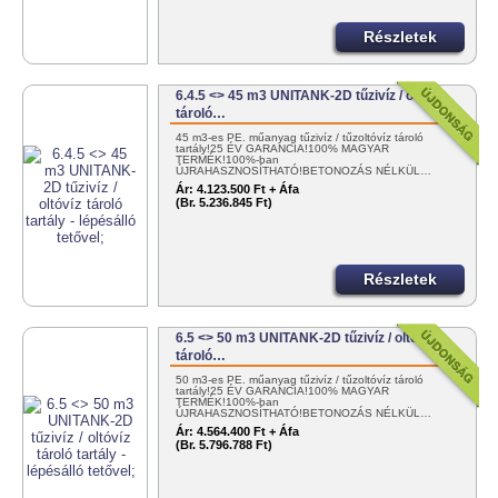
Részletek
6.4.5 <> 45 m3 UNITANK-2D tűzivíz / oltóvíz
tároló…
45 m3-es PE. műanyag tűzivíz / tűzoltóvíz tároló
tartály!25 ÉV GARANCIA!100% MAGYAR
TERMÉK!100%-ban
ÚJRAHASZNOSÍTHATÓ!BETONOZÁS NÉLKÜL…
Ár:
4.123.500 Ft + Áfa
(Br. 5.236.845 Ft)
Részletek
6.5 <> 50 m3 UNITANK-2D tűzivíz / oltóvíz
tároló…
50 m3-es PE. műanyag tűzivíz / tűzoltóvíz tároló
tartály!25 ÉV GARANCIA!100% MAGYAR
TERMÉK!100%-ban
ÚJRAHASZNOSÍTHATÓ!BETONOZÁS NÉLKÜL…
Ár:
4.564.400 Ft + Áfa
(Br. 5.796.788 Ft)