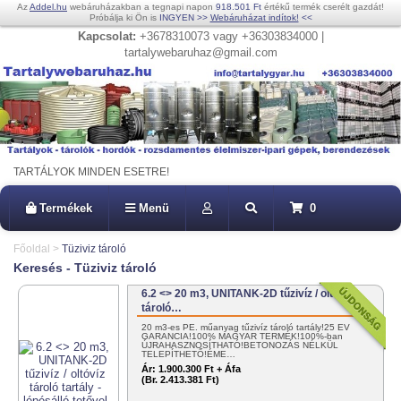
Az
Addel.hu
webáruházakban a tegnapi napon
918.501 Ft
értékű termék cserélt gazdát!
Próbálja ki Ön is
INGYEN
>>
Webáruházat indítok!
<<
Kapcsolat:
+3678310073 vagy +36303834000 |
tartalywebaruhaz@gmail.com
TARTÁLYOK MINDEN ESETRE!
Termékek
Menü
0
Főoldal
>
Tüziviz tároló
Keresés - Tüziviz tároló
6.2 <> 20 m3, UNITANK-2D tűzivíz / oltóvíz
tároló…
20 m3-es PE. műanyag tűzivíz tároló tartály!25 ÉV
GARANCIA!100% MAGYAR TERMÉK!100%-ban
ÚJRAHASZNOSÍTHATÓ!BETONOZÁS NÉLKÜL
TELEPÍTHETŐ!ÉME…
Ár:
1.900.300 Ft + Áfa
(Br. 2.413.381 Ft)