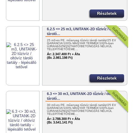
Részletek
6.2.5 <> 25 m3, UNITANK-2D tűzivíz / oltóvíz
tároló…
25 m3-es PE. műanyag tűzivíz tároló tartály!25 ÉV
GARANCIA!100% MAGYAR TERMÉK!100%-ban
ÚJRAHASZNOSÍTHATÓ!BETONOZÁS NÉLKÜL
TELEPÍTHETŐ!ÉME…
Ár:
2.347.400 Ft + Áfa
(Br. 2.981.198 Ft)
Részletek
6.3 <> 30 m3, UNITANK-2D tűzivíz / oltóvíz
tároló…
30 m3-es PE. műanyag tűzivíz tároló tartály!25 ÉV
GARANCIA!100% MAGYAR TERMÉK!100%-ban
ÚJRAHASZNOSÍTHATÓ!BETONOZÁS NÉLKÜL
TELEPÍTHETŐ!ÉME…
Ár:
2.788.300 Ft + Áfa
(Br. 3.541.141 Ft)