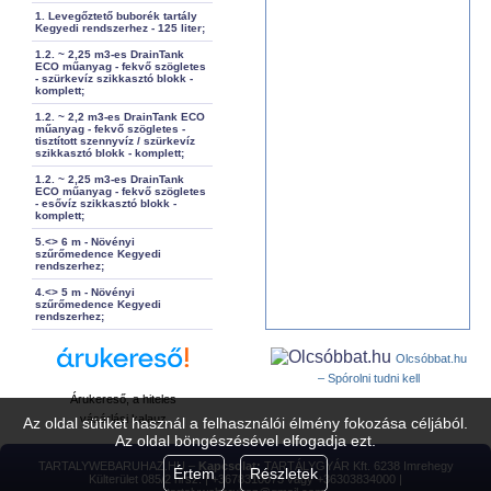
1. Levegőztető buborék tartály
Kegyedi rendszerhez - 125 liter;
1.2. ~ 2,25 m3-es DrainTank
ECO műanyag - fekvő szögletes
- szürkevíz szikkasztó blokk -
komplett;
1.2. ~ 2,2 m3-es DrainTank ECO
műanyag - fekvő szögletes -
tisztított szennyvíz / szürkevíz
szikkasztó blokk - komplett;
1.2. ~ 2,25 m3-es DrainTank
ECO műanyag - fekvő szögletes
- esővíz szikkasztó blokk -
komplett;
5.<> 6 m - Növényi
szűrőmedence Kegyedi
rendszerhez;
4.<> 5 m - Növényi
szűrőmedence Kegyedi
rendszerhez;
Olcsóbbat.hu
– Spórolni tudni kell
Árukereső, a hiteles
vásárlási kalauz
Az oldal sütiket használ a felhasználói élmény fokozása céljából.
Az oldal böngészésével elfogadja ezt.
TARTALYWEBARUHAZ.HU –
Kapcsolat:
TARTÁLYGYÁR Kft. 6238 Imrehegy
Értem
Részletek
Külterület 085/2 hrsz. | +3678310073 vagy +36303834000 |