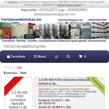
Az
Addel.hu
webáruházakban a tegnapi napon
918.501 Ft
értékű termék cserélt gazdát!
Próbálja ki Ön is
INGYEN
>>
Webáruházat indítok!
<<
Kapcsolat:
+3678310073 vagy +36303834000 |
tartalywebaruhaz@gmail.com
TARTÁLYOK MINDEN ESETRE!
Termékek
Menü
0
Főoldal
>
Vad
Keresés - Vad
1.0 DN 400 H150 vízóraakna lépésálló
tetővel+2 db…
Vízóraakna, nem mászható, hegesztett akna.
Műanyag akna + tető + 2 db csatlakozó! Magasság:
150 cm; átmérő 40 cm; falvastagság 3 mm.
0036303834000 vagy info@tartalygyar.hu
Eredeti ár:
44.500 Ft + Áfa
(Br. 56.515 Ft)
Akciós ár:
39.900 Ft + Áfa