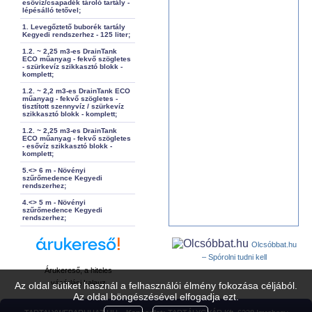
esővíz/csapadék tároló tartály -
lépésálló tetővel;
1. Levegőztető buborék tartály
Kegyedi rendszerhez - 125 liter;
1.2. ~ 2,25 m3-es DrainTank
ECO műanyag - fekvő szögletes
- szürkevíz szikkasztó blokk -
komplett;
1.2. ~ 2,2 m3-es DrainTank ECO
műanyag - fekvő szögletes -
tisztított szennyvíz / szürkevíz
szikkasztó blokk - komplett;
1.2. ~ 2,25 m3-es DrainTank
ECO műanyag - fekvő szögletes
- esővíz szikkasztó blokk -
komplett;
5.<> 6 m - Növényi
szűrőmedence Kegyedi
rendszerhez;
4.<> 5 m - Növényi
szűrőmedence Kegyedi
rendszerhez;
Olcsóbbat.hu
– Spórolni tudni kell
Árukereső, a hiteles
vásárlási kalauz
Az oldal sütiket használ a felhasználói élmény fokozása céljából.
Az oldal böngészésével elfogadja ezt.