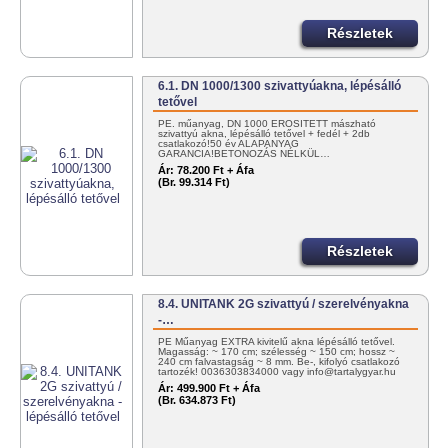
Részletek
6.1. DN 1000/1300 szivattyúakna, lépésálló
tetővel
PE. műanyag, DN 1000 ERŐSÍTETT mászható
szivattyú akna, lépésálló tetővel + fedél + 2db
csatlakozó!50 év ALAPANYAG
GARANCIA!BETONOZÁS NÉLKÜL…
Ár:
78.200 Ft + Áfa
(Br. 99.314 Ft)
Részletek
8.4. UNITANK 2G szivattyú / szerelvényakna
-…
PE Műanyag EXTRA kivitelű akna lépésálló tetővel.
Magasság: ~ 170 cm; szélesség ~ 150 cm; hossz ~
240 cm falvastagság ~ 8 mm. Be-, kifolyó csatlakozó
tartozék! 0036303834000 vagy info@tartalygyar.hu
Ár:
499.900 Ft + Áfa
(Br. 634.873 Ft)