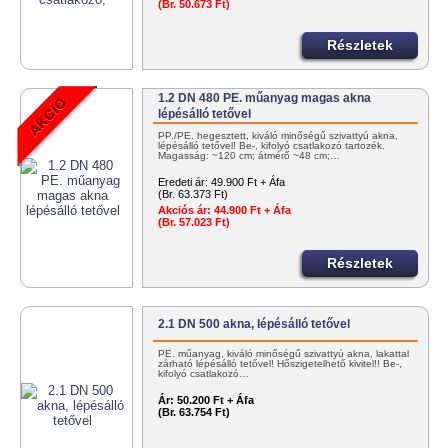
(Br. 50.673 Ft)
Részletek
1.2 DN 480 PE. műanyag magas akna
lépésálló tetővel
PP./PE. hegesztett, kiváló minőségű szivattyú akna,
lépésálló tetővel! Be-, kifolyó csatlakozó tartozék.
Magasság: ~120 cm; átmérő ~48 cm;…
Eredeti ár:
49.900 Ft + Áfa
(Br. 63.373 Ft)
Akciós ár:
44.900 Ft + Áfa
(Br. 57.023 Ft)
Részletek
2.1 DN 500 akna, lépésálló tetővel
PE. műanyag, kiváló minőségű szivattyú akna, lakattal
zárható lépésálló tetővel! Hőszigetelhető kivitel!! Be-,
kifolyó csatlakozó…
Ár:
50.200 Ft + Áfa
(Br. 63.754 Ft)