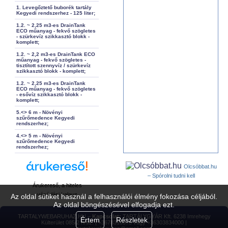
1. Levegőztető buborék tartály
Kegyedi rendszerhez - 125 liter;
1.2. ~ 2,25 m3-es DrainTank
ECO műanyag - fekvő szögletes
- szürkevíz szikkasztó blokk -
komplett;
1.2. ~ 2,2 m3-es DrainTank ECO
műanyag - fekvő szögletes -
tisztított szennyvíz / szürkevíz
szikkasztó blokk - komplett;
1.2. ~ 2,25 m3-es DrainTank
ECO műanyag - fekvő szögletes
- esővíz szikkasztó blokk -
komplett;
5.<> 6 m - Növényi
szűrőmedence Kegyedi
rendszerhez;
4.<> 5 m - Növényi
szűrőmedence Kegyedi
rendszerhez;
Olcsóbbat.hu
– Spórolni tudni kell
Árukereső, a hiteles
vásárlási kalauz
Az oldal sütiket használ a felhasználói élmény fokozása céljából.
Az oldal böngészésével elfogadja ezt.
TARTALYWEBARUHAZ.HU –
Kapcsolat:
TARTÁLYGYÁR Kft. 6238 Imrehegy
Értem
Részletek
Külterület 085/2 hrsz. | +3678310073 vagy +36303834000 |