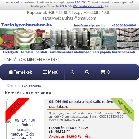
Az
Addel.hu
webáruházakban a tegnapi napon
918.501 Ft
értékű termék cserélt gazdát!
Próbálja ki Ön is
INGYEN
>>
Webáruházat indítok!
<<
Kapcsolat:
+3678310073 vagy +36303834000 |
tartalywebaruhaz@gmail.com
TARTÁLYOK MINDEN ESETRE!
Termékek
Menü
0
Főoldal
>
ako szivatty
Keresés - ako szivatty
09. DN 400 csőakna lépésálló tetővel+2 db
csatlakozó;
Szivattyú-, szerelvényakna + tető! Magasság: 150 cm;
átmérő 40 cm; falvastagság 3 mm. 0036303834000
vagy info@tartalygyar.hu
Eredeti ár:
44.500 Ft + Áfa
(Br. 56.515 Ft)
Akciós ár:
39.900 Ft + Áfa