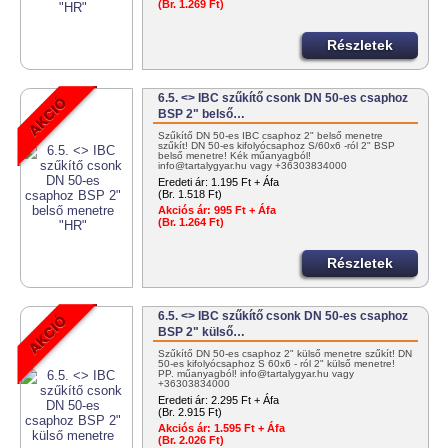
(Br. 1.269 Ft)
Részletek
6.5. <> IBC szűkítő csonk DN 50-es csaphoz
BSP 2" belső…
Szűkítő DN 50-es IBC csaphoz 2" belső menetre
szűkít! DN 50-es kifolyócsaphoz S/60x6 -ról 2" BSP
belső menetre! Kék műanyagból!
info@tartalygyar.hu vagy +36303834000
Eredeti ár:
1.195 Ft + Áfa
(Br. 1.518 Ft)
Akciós ár:
995 Ft + Áfa
(Br. 1.264 Ft)
Részletek
6.5. <> IBC szűkítő csonk DN 50-es csaphoz
BSP 2" külső…
Szűkítő DN 50-es csaphoz 2" külső menetre szűkít! DN
50-es kifolyócsaphoz S 60x6 - ról 2" külső menetre!
PP. műanyagból! info@tartalygyar.hu vagy
+36303834000
Eredeti ár:
2.295 Ft + Áfa
(Br. 2.915 Ft)
Akciós ár:
1.595 Ft + Áfa
(Br. 2.026 Ft)