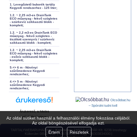
1. Levegőztető buborék tartály
Kegyedi rendszerhez - 125 liter;
1.2. ~ 2,25 m3-es DrainTank
ECO műanyag - fekvő szögletes
- szürkevíz szikkasztó blokk -
komplett;
1.2. ~ 2,2 m3-es DrainTank ECO
műanyag - fekvő szögletes -
tisztított szennyvíz / szürkevíz
szikkasztó blokk - komplett;
1.2. ~ 2,25 m3-es DrainTank
ECO műanyag - fekvő szögletes
- esővíz szikkasztó blokk -
komplett;
5.<> 6 m - Növényi
szűrőmedence Kegyedi
rendszerhez;
4.<> 5 m - Növényi
szűrőmedence Kegyedi
rendszerhez;
Olcsóbbat.hu
– Spórolni tudni kell
Árukereső, a hiteles
vásárlási kalauz
Az oldal sütiket használ a felhasználói élmény fokozása céljából.
Az oldal böngészésével elfogadja ezt.
TARTALYWEBARUHAZ.HU –
Kapcsolat:
TARTÁLYGYÁR Kft. 6238 Imrehegy
Értem
Részletek
Külterület 085/2 hrsz. | +3678310073 vagy +36303834000 |