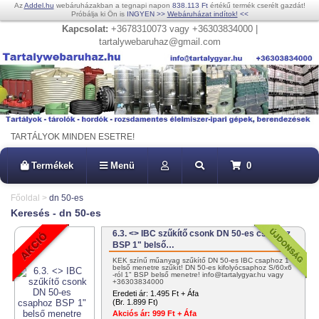
Az
Addel.hu
webáruházakban a tegnapi napon
838.113 Ft
értékű termék cserélt gazdát!
Próbálja ki Ön is
INGYEN
>>
Webáruházat indítok!
<<
Kapcsolat:
+3678310073 vagy +36303834000 |
tartalywebaruhaz@gmail.com
TARTÁLYOK MINDEN ESETRE!
Termékek
Menü
0
Főoldal
>
dn 50-es
Keresés - dn 50-es
6.3. <> IBC szűkítő csonk DN 50-es csaphoz
BSP 1" belső…
KÉK színű műanyag szűkítő DN 50-es IBC csaphoz 1"
belső menetre szűkít! DN 50-es kifolyócsaphoz S/60x6
-ról 1" BSP belső menetre! info@tartalygyar.hu vagy
+36303834000
Eredeti ár:
1.495 Ft + Áfa
(Br. 1.899 Ft)
Akciós ár:
999 Ft + Áfa