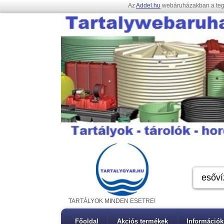
Az
Addel.hu
webáruházakban a te
TARTÁLYOK MINDEN ESETRE!
Főoldal
Akciós termékek
Információk