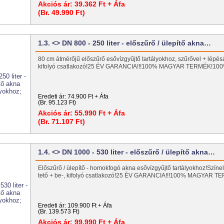
Akciós ár:
39.362 Ft + Áfa
(Br. 49.990 Ft)
1.3. <> DN 800 - 250 liter - előszűrő / ülepítő akna…
80 cm átmérőjű előszűrő esővízgyűjtő tartályokhoz, szűrővel + lépésál
kifolyó csatlakozó!25 ÉV GARANCIA!!!100% MAGYAR TERMÉK!1
Eredeti ár:
74.900 Ft + Áfa
(Br. 95.123 Ft)
Akciós ár:
55.990 Ft + Áfa
(Br. 71.107 Ft)
1.4. <> DN 1000 - 530 liter - előszűrő / ülepítő akna…
Előszűrő / ülepítő - homokfogó akna esővízgyűjtő tartályokhoz!Szín
tető + be-, kifolyó csatlakozó!25 ÉV GARANCIA!!!100% MAGYAR
Eredeti ár:
109.900 Ft + Áfa
(Br. 139.573 Ft)
Akciós ár:
99.990 Ft + Áfa