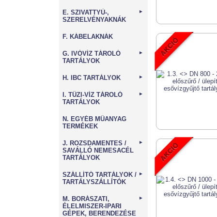
E. SZIVATTYÚ-,
►
SZERELVÉNYAKNÁK
F. KÁBELAKNÁK
G. IVÓVÍZ TÁROLÓ
►
TARTÁLYOK
H. IBC TARTÁLYOK
►
I. TŰZI-VÍZ TÁROLÓ
►
TARTÁLYOK
N. EGYÉB MŰANYAG
TERMÉKEK
J. ROZSDAMENTES /
►
SAVÁLLÓ NEMESACÉL
TARTÁLYOK
SZÁLLÍTÓ TARTÁLYOK /
►
TARTÁLYSZÁLLÍTÓK
M. BORÁSZATI,
►
ÉLELMISZER-IPARI
GÉPEK, BERENDEZÉSE