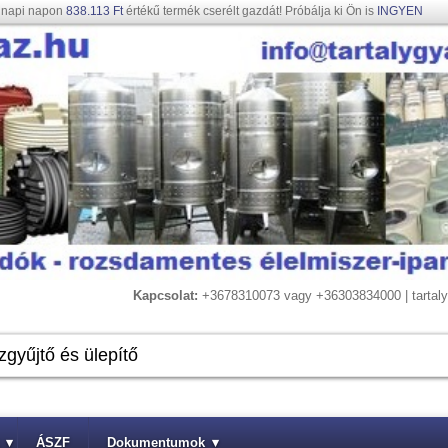
gnapi napon
838.113 Ft
értékű termék cserélt gazdát! Próbálja ki Ön is
INGYEN
Kapcsolat:
+3678310073 vagy +36303834000 | tarta
▾
ÁSZF
Dokumentumok
▾