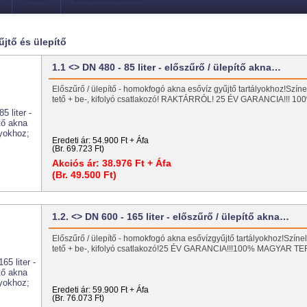
jtő és ülepítő
1.1 <> DN 480 - 85 liter - előszűrő / ülepítő akna…
Előszűrő / ülepítő - homokfogó akna esővíz gyűjtő tartályokhoz!Szí
tető + be-, kifolyó csatlakozó! RAKTÁRRÓL! 25 ÉV GARANCIA!!!
Eredeti ár:
54.900 Ft + Áfa
(Br. 69.723 Ft)
Akciós ár:
38.976 Ft + Áfa
(Br. 49.500 Ft)
1.2. <> DN 600 - 165 liter - előszűrő / ülepítő akna…
Előszűrő / ülepítő - homokfogó akna esővízgyűjtő tartályokhoz!Szín
tető + be-, kifolyó csatlakozó!25 ÉV GARANCIA!!!100% MAGYAR
Eredeti ár:
59.900 Ft + Áfa
(Br. 76.073 Ft)