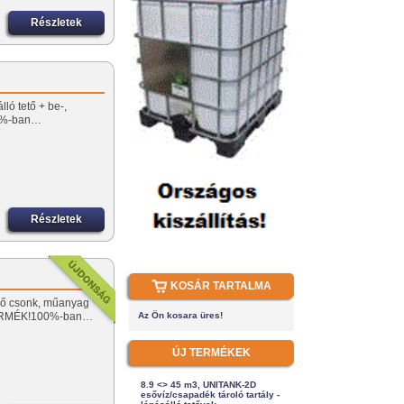
Részletek
ló tető + be-,
00%-ban…
Részletek
KOSÁR TARTALMA
elő csonk, műanyag
 TERMÉK!100%-ban…
Az Ön kosara üres!
ÚJ TERMÉKEK
8.9 <> 45 m3, UNITANK-2D
esővíz/csapadék tároló tartály -