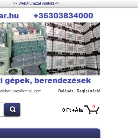
>>
Webáruházat indítok!
<<
lywebaruhaz@gmail.com
Belépés
|
Regisztráció
0
0 Ft +Áfa