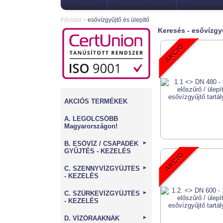
Főoldal
>
esővízgyűjtő és ülepítő
Keresés - esővízgyű
AKCIÓS TERMÉKEK
A. LEGOLCSÓBB
Magyarországon!
B. ESŐVÍZ / CSAPADÉK
►
GYŰJTÉS - KEZELÉS
C. SZENNYVÍZGYŰJTÉS
►
- KEZELÉS
C. SZÜRKEVÍZGYŰJTÉS
►
- KEZELÉS
D. VÍZÓRAAKNÁK
►