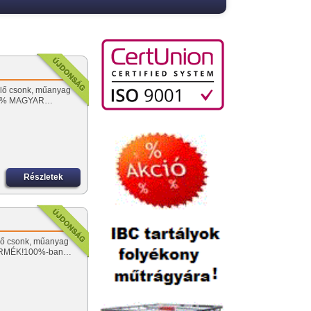
nelő csonk, műanyag
 100% MAGYAR…
Részletek
elő csonk, műanyag
 TERMÉK!100%-ban…