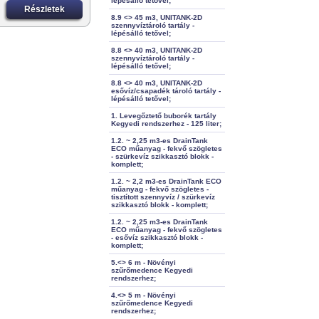
lépésálló tetővel;
Részletek
8.9 <> 45 m3, UNITANK-2D
szennyvíztároló tartály -
lépésálló tetővel;
8.8 <> 40 m3, UNITANK-2D
szennyvíztároló tartály -
lépésálló tetővel;
8.8 <> 40 m3, UNITANK-2D
esővíz/csapadék tároló tartály -
lépésálló tetővel;
1. Levegőztető buborék tartály
Kegyedi rendszerhez - 125 liter;
1.2. ~ 2,25 m3-es DrainTank
ECO műanyag - fekvő szögletes
- szürkevíz szikkasztó blokk -
komplett;
1.2. ~ 2,2 m3-es DrainTank ECO
műanyag - fekvő szögletes -
tisztított szennyvíz / szürkevíz
szikkasztó blokk - komplett;
1.2. ~ 2,25 m3-es DrainTank
ECO műanyag - fekvő szögletes
- esővíz szikkasztó blokk -
komplett;
5.<> 6 m - Növényi
szűrőmedence Kegyedi
rendszerhez;
4.<> 5 m - Növényi
szűrőmedence Kegyedi
rendszerhez;