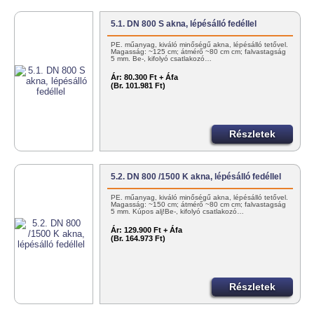
5.1. DN 800 S akna, lépésálló fedéllel
PE. műanyag, kiváló minőségű akna, lépésálló tetővel.
Magasság: ~125 cm; átmérő ~80 cm cm; falvastagság
5 mm. Be-, kifolyó csatlakozó…
Ár:
80.300 Ft + Áfa
(Br. 101.981 Ft)
Részletek
5.2. DN 800 /1500 K akna, lépésálló fedéllel
PE. műanyag, kiváló minőségű akna, lépésálló tetővel.
Magasság: ~150 cm; átmérő ~80 cm cm; falvastagság
5 mm. Kúpos alj!Be-, kifolyó csatlakozó…
Ár:
129.900 Ft + Áfa
(Br. 164.973 Ft)
Részletek