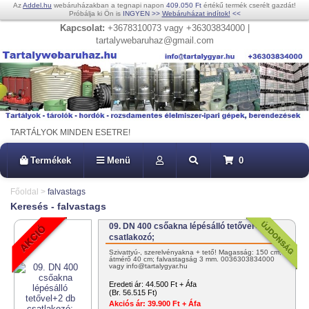
Az
Addel.hu
webáruházakban a tegnapi napon
409.050 Ft
értékű termék cserélt gazdát!
Próbálja ki Ön is
INGYEN
>>
Webáruházat indítok!
<<
Kapcsolat:
+3678310073 vagy +36303834000 |
tartalywebaruhaz@gmail.com
TARTÁLYOK MINDEN ESETRE!
Termékek
Menü
0
Főoldal
>
falvastags
Keresés - falvastags
09. DN 400 csőakna lépésálló tetővel+2 db
csatlakozó;
Szivattyú-, szerelvényakna + tető! Magasság: 150 cm;
átmérő 40 cm; falvastagság 3 mm. 0036303834000
vagy info@tartalygyar.hu
Eredeti ár:
44.500 Ft + Áfa
(Br. 56.515 Ft)
Akciós ár:
39.900 Ft + Áfa