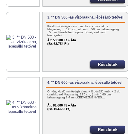
3. ** DN 500 -as vízóraakna, lépésálló tetővel
Kiváló minőségű nem mászható vízóra akna.
Magasság: ~ 125 cm; átmérő ~ 50 cm; falvastagság
~5 mm. Rendelhető opció: hőszigetelt test,
hőszigetelt…
Ár:
50.200 Ft + Áfa
(Br. 63.754 Ft)
Részletek
4. ** DN 600 -as vízóraakna lépésálló tetővel
Öntött, kiváló minőségű akna + lépésálló tető, + 2 db
csatlakozó! Magasság: 175 cm; átmérő 60 cm;
falvastagság 3-4 mm.KEDVEZMÉNYES…
Ár:
81.600 Ft + Áfa
(Br. 103.632 Ft)
Részletek