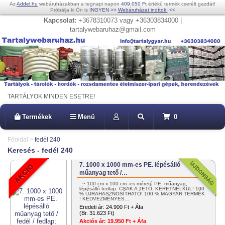
Az
Addel.hu
webáruházakban a tegnapi napon
409.050 Ft
értékű termék cserélt gazdát!
Próbálja ki Ön is
INGYEN
>>
Webáruházat indítok!
<<
Kapcsolat:
+3678310073 vagy +36303834000 |
tartalywebaruhaz@gmail.com
TARTÁLYOK MINDEN ESETRE!
Termékek
Menü
0
Főoldal
>
fedél 240
Keresés - fedél 240
7. 1000 x 1000 mm-es PE. lépésálló
műanyag tető /…
~ 100 cm x 100 cm -es méretű PE. műanyag,
lépésálló fedlap. CSAK A TETŐ, KERETNÉLKÜL! 100
% ÚJRAHASZNOSÍTHATÓ! 100 % MAGYAR TERMÉK
! KEDVEZMÉNYES…
Eredeti ár:
24.900 Ft + Áfa
(Br. 31.623 Ft)
Akciós ár:
19.950 Ft + Áfa