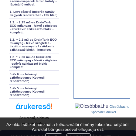
esővíz/csapadék tároló tartály -
lépésálló tetővel;
1. Levegőztető buborék tartály
Kegyedi rendszerhez - 125 liter;
1.2. ~ 2,25 m3-es DrainTank
ECO műanyag - fekvő szögletes
- szürkevíz szikkasztó blokk -
komplett;
1.2. ~ 2,2 m3-es DrainTank ECO
műanyag - fekvő szögletes -
tisztított szennyvíz / szürkevíz
szikkasztó blokk - komplett;
1.2. ~ 2,25 m3-es DrainTank
ECO műanyag - fekvő szögletes
- esővíz szikkasztó blokk -
komplett;
5.<> 6 m - Növényi
szűrőmedence Kegyedi
rendszerhez;
4.<> 5 m - Növényi
szűrőmedence Kegyedi
rendszerhez;
Olcsóbbat.hu
– Spórolni tudni kell
Árukereső, a hiteles
vásárlási kalauz
Az oldal sütiket használ a felhasználói élmény fokozása céljából.
Az oldal böngészésével elfogadja ezt.