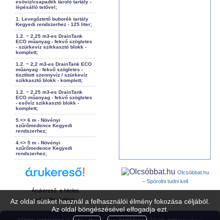
esővíz/csapadék tároló tartály -
lépésálló tetővel;
1. Levegőztető buborék tartály
Kegyedi rendszerhez - 125 liter;
1.2. ~ 2,25 m3-es DrainTank
ECO műanyag - fekvő szögletes
- szürkevíz szikkasztó blokk -
komplett;
1.2. ~ 2,2 m3-es DrainTank ECO
műanyag - fekvő szögletes -
tisztított szennyvíz / szürkevíz
szikkasztó blokk - komplett;
1.2. ~ 2,25 m3-es DrainTank
ECO műanyag - fekvő szögletes
- esővíz szikkasztó blokk -
komplett;
5.<> 6 m - Növényi
szűrőmedence Kegyedi
rendszerhez;
4.<> 5 m - Növényi
szűrőmedence Kegyedi
rendszerhez;
Olcsóbbat.hu
– Spórolni tudni kell
Árukereső, a hiteles
vásárlási kalauz
Az oldal sütiket használ a felhasználói élmény fokozása céljából.
Az oldal böngészésével elfogadja ezt.