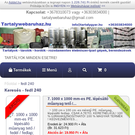
Az
Addel.hu
webáruházakban a tegnapi napon
1.226.741 Ft
értékű termék cserélt gazdát!
Próbálja ki Ön is
INGYEN
>>
Webáruházat indítok!
<<
Kapcsolat:
+3678310073 vagy +36303834000 |
tartalywebaruhaz@gmail.com
TARTÁLYOK MINDEN ESETRE!
Termékek
Menü
0
Főoldal
>
fedl 240
Keresés - fedl 240
7. 1000 x 1000 mm-es PE. lépésálló
műanyag tető /…
~ 100 cm x 100 cm -es méretű PE. műanyag,
lépésálló fedlap. CSAK A TETŐ, KERETNÉLKÜL! 100
% ÚJRAHASZNOSÍTHATÓ! 100 % MAGYAR TERMÉK
! KEDVEZMÉNYES…
Eredeti ár:
24.900 Ft + Áfa
(Br. 31.623 Ft)
Akciós ár:
19.950 Ft + Áfa