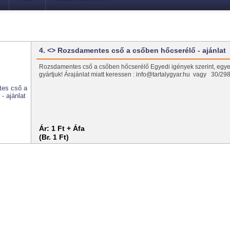
4. <> Rozsdamentes cső a csőben hőcserélő - ajánlat
Rozsdamentes cső a csőben hőcserélő Egyedi igények szerint, egy
gyártjuk! Árajánlat miatt keressen : info@tartalygyar.hu vagy 30/2
Ár:
1 Ft + Áfa
(Br. 1 Ft)