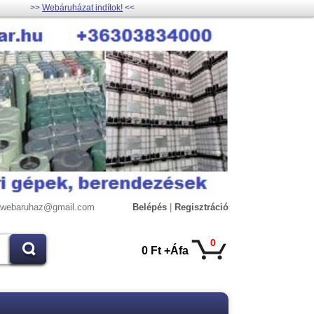
>>
Webáruházat indítok!
<<
lywebaruhaz@gmail.com
Belépés
|
Regisztráció
0
0 Ft +Áfa