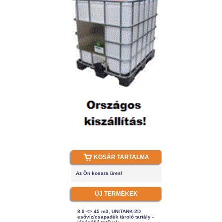
KOSÁR TARTALMA
Az Ön kosara üres!
ÚJ TERMÉKEK
8.9 <> 45 m3, UNITANK-2D
esővíz/csapadék tároló tartály -