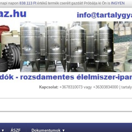
gnapi napon
838.113 Ft
értékű termék cserélt gazdát! Próbálja ki Ön is
INGYEN
Kapcsolat:
+3678310073 vagy +36303834000 | tarta
▾
ÁSZF
Dokumentumok
▾