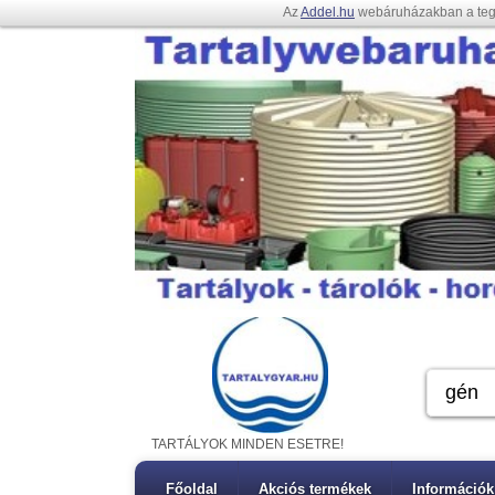
Az
Addel.hu
webáruházakban a te
TARTÁLYOK MINDEN ESETRE!
Főoldal
Akciós termékek
Információk