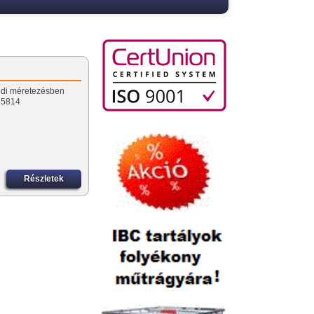
edi méretezésben
985814
Részletek