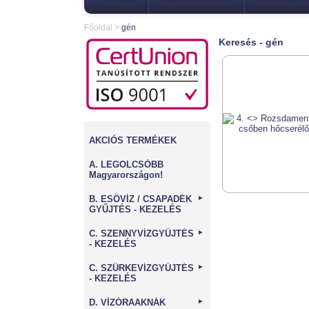
Főoldal
>
gén
Keresés - gén
AKCIÓS TERMÉKEK
A. LEGOLCSÓBB
Magyarországon!
B. ESŐVÍZ / CSAPADÉK
►
GYŰJTÉS - KEZELÉS
C. SZENNYVÍZGYŰJTÉS
►
- KEZELÉS
C. SZÜRKEVÍZGYŰJTÉS
►
- KEZELÉS
D. VÍZÓRAAKNÁK
►