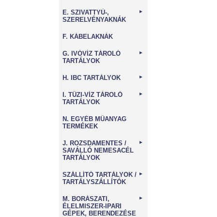
E. SZIVATTYÚ-,
►
SZERELVÉNYAKNÁK
F. KÁBELAKNÁK
G. IVÓVÍZ TÁROLÓ
►
TARTÁLYOK
H. IBC TARTÁLYOK
►
I. TŰZI-VÍZ TÁROLÓ
►
TARTÁLYOK
N. EGYÉB MŰANYAG
TERMÉKEK
J. ROZSDAMENTES /
►
SAVÁLLÓ NEMESACÉL
TARTÁLYOK
SZÁLLÍTÓ TARTÁLYOK /
►
TARTÁLYSZÁLLÍTÓK
M. BORÁSZATI,
►
ÉLELMISZER-IPARI
GÉPEK, BERENDEZÉSE