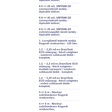
lépésálló tetővel;
8.9 <> 45 m3, UNITANK-2D
szennyvíztároló tartály -
lépésálló tetővel;
8.8 <> 40 m3, UNITANK-2D
szennyvíztároló tartály -
lépésálló tetővel;
8.8 <> 40 m3, UNITANK-2D
esővíz/csapadék tároló tartály -
lépésálló tetővel;
1. Levegőztető buborék tartály
Kegyedi rendszerhez - 125 liter;
1.2. ~ 2,25 m3-es DrainTank
ECO műanyag - fekvő szögletes
- szürkevíz szikkasztó blokk -
komplett;
1.2. ~ 2,2 m3-es DrainTank ECO
műanyag - fekvő szögletes -
tisztított szennyvíz / szürkevíz
szikkasztó blokk - komplett;
1.2. ~ 2,25 m3-es DrainTank
ECO műanyag - fekvő szögletes
- esővíz szikkasztó blokk -
komplett;
5.<> 6 m - Növényi
szűrőmedence Kegyedi
rendszerhez;
4.<> 5 m - Növényi
szűrőmedence Kegyedi
rendszerhez;