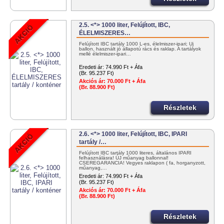
2.5. <*> 1000 liter, Felújított, IBC,
ÉLELMISZERES…
Felújított IBC tartály 1000 L-es, élelmiszer-ipari; Új
ballon, használt jó állapotú rács és raklap. A tartályok
mellé élelmiszer-ipari…
Eredeti ár:
74.990 Ft + Áfa
(Br. 95.237 Ft)
Akciós ár:
70.000 Ft + Áfa
(Br. 88.900 Ft)
Részletek
2.6. <*> 1000 liter, Felújított, IBC, IPARI
tartály /…
Felújított IBC tartály 1000 literes, általános IPARI
felhasználásra! ÚJ műanyag ballonnal!
CSEREGARANCIA! Vegyes raklapon ( fa, horganyzott,
műanyag,…
Eredeti ár:
74.990 Ft + Áfa
(Br. 95.237 Ft)
Akciós ár:
70.000 Ft + Áfa
(Br. 88.900 Ft)
Részletek