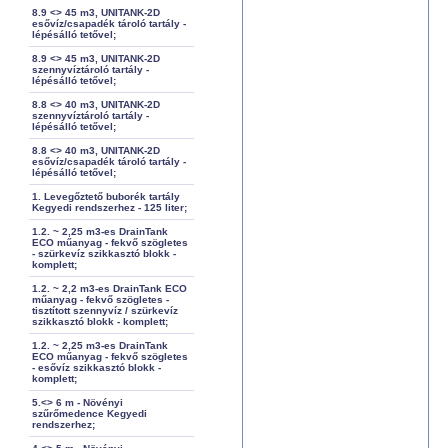
8.9 <> 45 m3, UNITANK-2D
esővíz/csapadék tároló tartály -
lépésálló tetővel;
8.9 <> 45 m3, UNITANK-2D
szennyvíztároló tartály -
lépésálló tetővel;
8.8 <> 40 m3, UNITANK-2D
szennyvíztároló tartály -
lépésálló tetővel;
8.8 <> 40 m3, UNITANK-2D
esővíz/csapadék tároló tartály -
lépésálló tetővel;
1. Levegőztető buborék tartály
Kegyedi rendszerhez - 125 liter;
1.2. ~ 2,25 m3-es DrainTank
ECO műanyag - fekvő szögletes
- szürkevíz szikkasztó blokk -
komplett;
1.2. ~ 2,2 m3-es DrainTank ECO
műanyag - fekvő szögletes -
tisztított szennyvíz / szürkevíz
szikkasztó blokk - komplett;
1.2. ~ 2,25 m3-es DrainTank
ECO műanyag - fekvő szögletes
- esővíz szikkasztó blokk -
komplett;
5.<> 6 m - Növényi
szűrőmedence Kegyedi
rendszerhez;