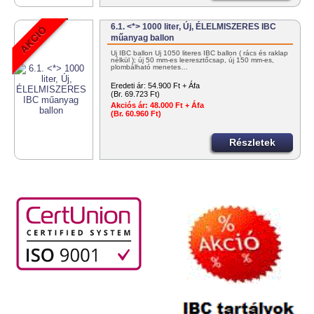
6.1. <*> 1000 liter, Új, ÉLELMISZERES IBC
műanyag ballon
Új IBC ballon Új 1050 literes IBC ballon ( rács és raklap
nélkül ); új 50 mm-es leeresztőcsap, új 150 mm-es,
plombálható menetes…
Eredeti ár:
54.900 Ft + Áfa
(Br. 69.723 Ft)
Akciós ár:
48.000 Ft + Áfa
(Br. 60.960 Ft)
Részletek