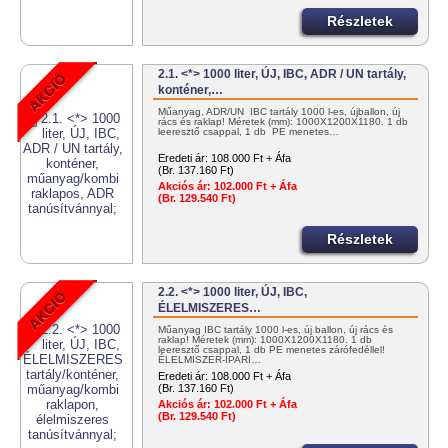
Részletek
2.1. <*> 1000 liter, ÚJ, IBC, ADR / UN tartály,
konténer,…
Műanyag, ADR/UN IBC tartály 1000 l-es, újballon, új
rács és raklap! Méretek (mm): 1000X1200X1180. 1 db
leeresztő csappal, 1 db PE menetes…
Eredeti ár:
108.000 Ft + Áfa
(Br. 137.160 Ft)
Akciós ár:
102.000 Ft + Áfa
(Br. 129.540 Ft)
Részletek
2.2. <*> 1000 liter, ÚJ, IBC,
ÉLELMISZERES…
Műanyag IBC tartály 1000 l-es, új ballon, új rács és
raklap! Méretek (mm): 1000X1200X1180. 1 db
leeresztő csappal, 1 db PE menetes zárófedéllel!
ÉLELMISZER-IPARI…
Eredeti ár:
108.000 Ft + Áfa
(Br. 137.160 Ft)
Akciós ár:
102.000 Ft + Áfa
(Br. 129.540 Ft)