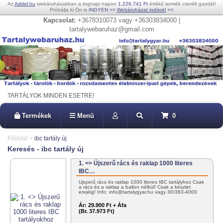
Az
Addel.hu
webáruházakban a tegnapi napon
1.226.741 Ft
értékű termék cserélt gazdát!
Próbálja ki Ön is
INGYEN
>>
Webáruházat indítok!
<<
Kapcsolat:
+3678310073 vagy +36303834000 |
tartalywebaruhaz@gmail.com
TARTÁLYOK MINDEN ESETRE!
Termékek
Menü
0
Főoldal
>
ibc tartály új
Keresés - ibc tartály új
1. <> Újszerű rács és raklap 1000 literes
IBC…
Újszerű rács és raklap 1000 literes IBC tartályhoz Csak
a rács és a raklap a ballon nélkül! Csak a készlet
erejéig! Info: info@tartalygyar.hu vagy 30/383-4000
Ár:
29.900 Ft + Áfa
(Br. 37.973 Ft)