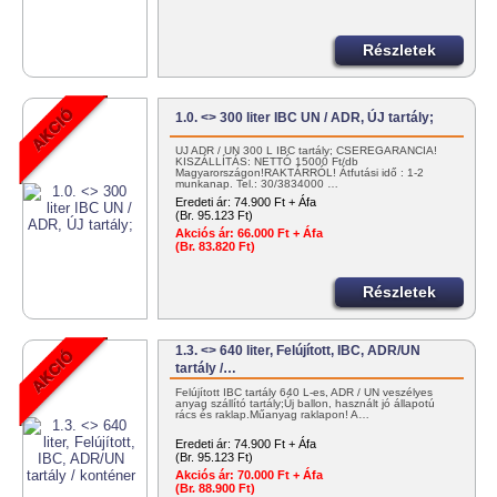
Részletek
1.0. <> 300 liter IBC UN / ADR, ÚJ tartály;
ÚJ ADR / UN 300 L IBC tartály; CSEREGARANCIA!
KISZÁLLÍTÁS: NETTÓ 15000 Ft/db
Magyarországon!RAKTÁRRÓL! Átfutási idő : 1-2
munkanap. Tel.: 30/3834000 …
Eredeti ár:
74.900 Ft + Áfa
(Br. 95.123 Ft)
Akciós ár:
66.000 Ft + Áfa
(Br. 83.820 Ft)
Részletek
1.3. <> 640 liter, Felújított, IBC, ADR/UN
tartály /…
Felújított IBC tartály 640 L-es, ADR / UN veszélyes
anyag szállító tartály;Új ballon, használt jó állapotú
rács és raklap.Műanyag raklapon! A…
Eredeti ár:
74.900 Ft + Áfa
(Br. 95.123 Ft)
Akciós ár:
70.000 Ft + Áfa
(Br. 88.900 Ft)