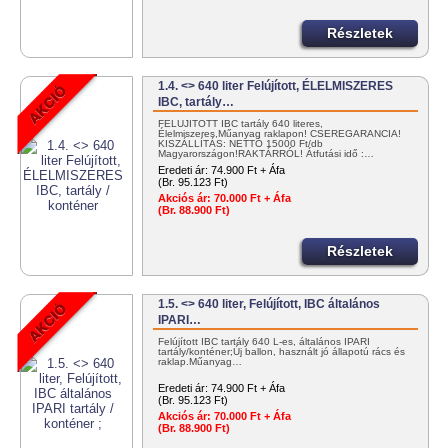
Részletek
1.4. <> 640 liter Felújított, ÉLELMISZERES
IBC, tartály…
FELÚJÍTOTT IBC tartály 640 literes,
Élelmiszeres,Műanyag raklapon! CSEREGARANCIA!
KISZÁLLÍTÁS: NETTÓ 15000 Ft/db
Magyarországon!RAKTÁRRÓL! Átfutási idő :…
Eredeti ár:
74.900 Ft + Áfa
(Br. 95.123 Ft)
Akciós ár:
70.000 Ft + Áfa
(Br. 88.900 Ft)
Részletek
1.5. <> 640 liter, Felújított, IBC általános
IPARI…
Felújított IBC tartály 640 L-es, általános IPARI
tartály/konténer;Új ballon, használt jó állapotú rács és
raklap.Műanyag…
Eredeti ár:
74.900 Ft + Áfa
(Br. 95.123 Ft)
Akciós ár:
70.000 Ft + Áfa
(Br. 88.900 Ft)