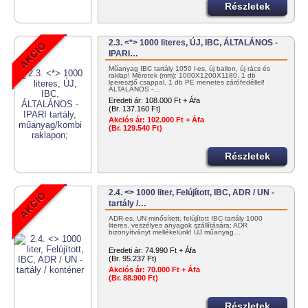
Részletek
2.3. <*> 1000 literes, ÚJ, IBC, ÁLTALÁNOS -
IPARI…
Műanyag IBC tartály 1050 l-es, új ballon, új rács és
raklap! Méretek (mm): 1000X1200X1180. 1 db
leeresztő csappal, 1 db PE menetes zárófedéllel!
ÁLTALÁNOS -…
Eredeti ár:
108.000 Ft + Áfa
(Br. 137.160 Ft)
Akciós ár:
102.000 Ft + Áfa
(Br. 129.540 Ft)
Részletek
2.4. <> 1000 liter, Felújított, IBC, ADR / UN -
tartály /…
ADR-es, UN minősített, felújított IBC tartály 1000
literes, veszélyes anyagok szállítására; ADR
bizonyítványt mellékelünk! ÚJ műanyag…
Eredeti ár:
74.990 Ft + Áfa
(Br. 95.237 Ft)
Akciós ár:
70.000 Ft + Áfa
(Br. 88.900 Ft)
Részletek