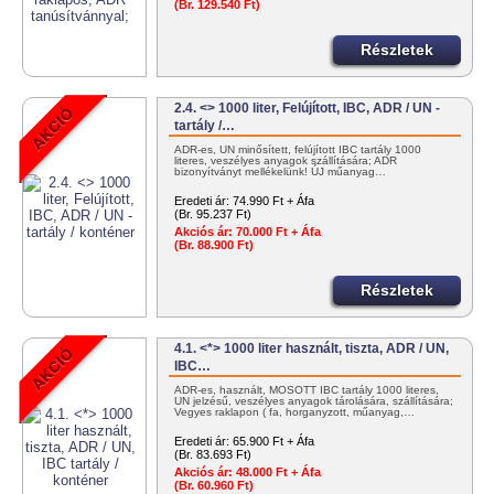
(Br. 129.540 Ft)
Részletek
2.4. <> 1000 liter, Felújított, IBC, ADR / UN -
tartály /…
ADR-es, UN minősített, felújított IBC tartály 1000
literes, veszélyes anyagok szállítására; ADR
bizonyítványt mellékelünk! ÚJ műanyag…
Eredeti ár:
74.990 Ft + Áfa
(Br. 95.237 Ft)
Akciós ár:
70.000 Ft + Áfa
(Br. 88.900 Ft)
Részletek
4.1. <*> 1000 liter használt, tiszta, ADR / UN,
IBC…
ADR-es, használt, MOSOTT IBC tartály 1000 literes,
UN jelzésű, veszélyes anyagok tárolására, szállítására;
Vegyes raklapon ( fa, horganyzott, műanyag,…
Eredeti ár:
65.900 Ft + Áfa
(Br. 83.693 Ft)
Akciós ár:
48.000 Ft + Áfa
(Br. 60.960 Ft)