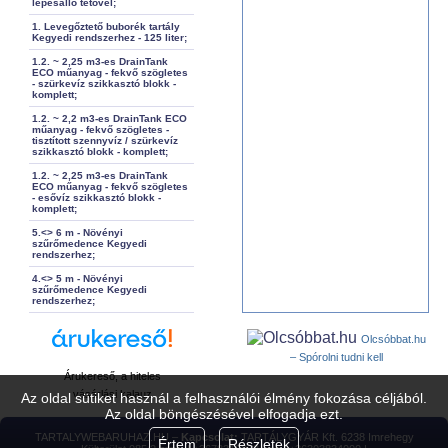
lépésálló tetővel;
1. Levegőztető buborék tartály
Kegyedi rendszerhez - 125 liter;
1.2. ~ 2,25 m3-es DrainTank
ECO műanyag - fekvő szögletes
- szürkevíz szikkasztó blokk -
komplett;
1.2. ~ 2,2 m3-es DrainTank ECO
műanyag - fekvő szögletes -
tisztított szennyvíz / szürkevíz
szikkasztó blokk - komplett;
1.2. ~ 2,25 m3-es DrainTank
ECO műanyag - fekvő szögletes
- esővíz szikkasztó blokk -
komplett;
5.<> 6 m - Növényi
szűrőmedence Kegyedi
rendszerhez;
4.<> 5 m - Növényi
szűrőmedence Kegyedi
rendszerhez;
Olcsóbbat.hu
– Spórolni tudni kell
Árukereső, a hiteles
vásárlási kalauz
Az oldal sütiket használ a felhasználói élmény fokozása céljából.
Az oldal böngészésével elfogadja ezt.
TARTALYWEBARUHAZ.HU –
Kapcsolat:
TARTÁLYGYÁR Kft. 6238 Imrehegy
Értem
Részletek