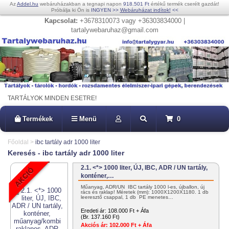
Az
Addel.hu
webáruházakban a tegnapi napon
918.501 Ft
értékű termék cserélt gazdát!
Próbálja ki Ön is
INGYEN
>>
Webáruházat indítok!
<<
Kapcsolat:
+3678310073 vagy +36303834000 |
tartalywebaruhaz@gmail.com
TARTÁLYOK MINDEN ESETRE!
Termékek
Menü
0
Főoldal
>
ibc tartály adr 1000 liter
Keresés - ibc tartály adr 1000 liter
2.1. <*> 1000 liter, ÚJ, IBC, ADR / UN tartály,
konténer,…
Műanyag, ADR/UN IBC tartály 1000 l-es, újballon, új
rács és raklap! Méretek (mm): 1000X1200X1180. 1 db
leeresztő csappal, 1 db PE menetes…
Eredeti ár:
108.000 Ft + Áfa
(Br. 137.160 Ft)
Akciós ár:
102.000 Ft + Áfa