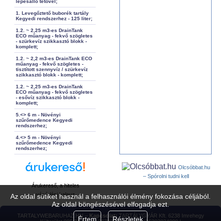
lépésálló tetővel;
1. Levegőztető buborék tartály
Kegyedi rendszerhez - 125 liter;
1.2. ~ 2,25 m3-es DrainTank
ECO műanyag - fekvő szögletes
- szürkevíz szikkasztó blokk -
komplett;
1.2. ~ 2,2 m3-es DrainTank ECO
műanyag - fekvő szögletes -
tisztított szennyvíz / szürkevíz
szikkasztó blokk - komplett;
1.2. ~ 2,25 m3-es DrainTank
ECO műanyag - fekvő szögletes
- esővíz szikkasztó blokk -
komplett;
5.<> 6 m - Növényi
szűrőmedence Kegyedi
rendszerhez;
4.<> 5 m - Növényi
szűrőmedence Kegyedi
rendszerhez;
Olcsóbbat.hu
– Spórolni tudni kell
Árukereső, a hiteles
vásárlási kalauz
Az oldal sütiket használ a felhasználói élmény fokozása céljából.
Az oldal böngészésével elfogadja ezt.
TARTALYWEBARUHAZ.HU –
Kapcsolat:
TARTÁLYGYÁR Kft. 6238 Imrehegy
Értem
Részletek