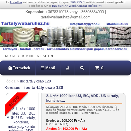
Az
Addel.hu
webáruházakban a tegnapi napon
266.255 Ft
értékű termék cserélt gazdát!
Próbálja ki Ön is
INGYEN
>>
Webáruházat indítok!
<<
Kapcsolat:
+3678310073 vagy +36303834000 |
tartalywebaruhaz@gmail.com
TARTÁLYOK MINDEN ESETRE!
Termékek
Menü
0
Főoldal
>
ibc tartály csap 120
Keresés - ibc tartály csap 120
2.1. <*> 1000 liter, ÚJ, IBC, ADR / UN tartály,
konténer,…
Műanyag, ADR/UN IBC tartály 1000 l-es, újballon, új
rács és raklap! Méretek (mm): 1000X1200X1180. 1 db
leeresztő csappal, 1 db PE menetes…
Eredeti ár:
108.000 Ft + Áfa
(Br. 137.160 Ft)
Akciós ár:
102.000 Ft + Áfa