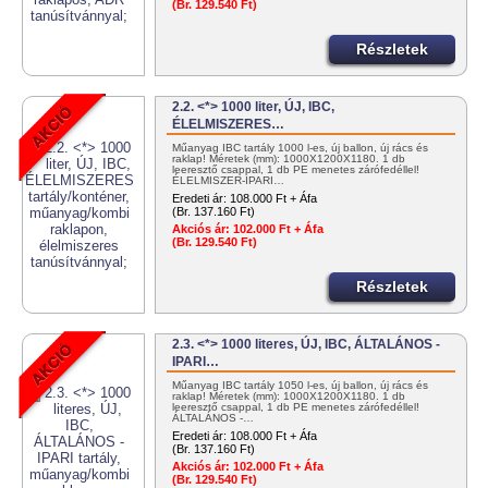
(Br. 129.540 Ft)
Részletek
2.2. <*> 1000 liter, ÚJ, IBC,
ÉLELMISZERES…
Műanyag IBC tartály 1000 l-es, új ballon, új rács és
raklap! Méretek (mm): 1000X1200X1180. 1 db
leeresztő csappal, 1 db PE menetes zárófedéllel!
ÉLELMISZER-IPARI…
Eredeti ár:
108.000 Ft + Áfa
(Br. 137.160 Ft)
Akciós ár:
102.000 Ft + Áfa
(Br. 129.540 Ft)
Részletek
2.3. <*> 1000 literes, ÚJ, IBC, ÁLTALÁNOS -
IPARI…
Műanyag IBC tartály 1050 l-es, új ballon, új rács és
raklap! Méretek (mm): 1000X1200X1180. 1 db
leeresztő csappal, 1 db PE menetes zárófedéllel!
ÁLTALÁNOS -…
Eredeti ár:
108.000 Ft + Áfa
(Br. 137.160 Ft)
Akciós ár:
102.000 Ft + Áfa
(Br. 129.540 Ft)