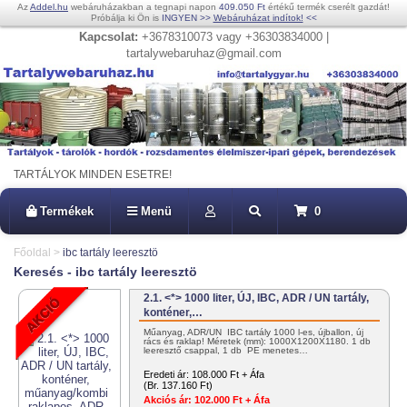
Az
Addel.hu
webáruházakban a tegnapi napon
409.050 Ft
értékű termék cserélt gazdát!
Próbálja ki Ön is
INGYEN
>>
Webáruházat indítok!
<<
Kapcsolat:
+3678310073 vagy +36303834000 |
tartalywebaruhaz@gmail.com
TARTÁLYOK MINDEN ESETRE!
Termékek
Menü
0
Főoldal
>
ibc tartály leeresztö
Keresés - ibc tartály leeresztö
2.1. <*> 1000 liter, ÚJ, IBC, ADR / UN tartály,
konténer,…
Műanyag, ADR/UN IBC tartály 1000 l-es, újballon, új
rács és raklap! Méretek (mm): 1000X1200X1180. 1 db
leeresztő csappal, 1 db PE menetes…
Eredeti ár:
108.000 Ft + Áfa
(Br. 137.160 Ft)
Akciós ár:
102.000 Ft + Áfa