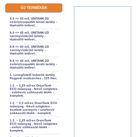
ÚJ TERMÉKEK
8.9 <> 45 m3, UNITANK-2D
esővíz/csapadék tároló tartály -
lépésálló tetővel;
8.9 <> 45 m3, UNITANK-2D
szennyvíztároló tartály -
lépésálló tetővel;
8.8 <> 40 m3, UNITANK-2D
szennyvíztároló tartály -
lépésálló tetővel;
8.8 <> 40 m3, UNITANK-2D
esővíz/csapadék tároló tartály -
lépésálló tetővel;
1. Levegőztető buborék tartály
Kegyedi rendszerhez - 125 liter;
1.2. ~ 2,25 m3-es DrainTank
ECO műanyag - fekvő szögletes
- szürkevíz szikkasztó blokk -
komplett;
1.2. ~ 2,2 m3-es DrainTank ECO
műanyag - fekvő szögletes -
tisztított szennyvíz / szürkevíz
szikkasztó blokk - komplett;
1.2. ~ 2,25 m3-es DrainTank
ECO műanyag - fekvő szögletes
- esővíz szikkasztó blokk -
komplett;