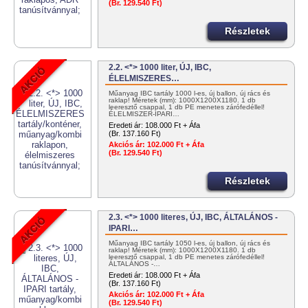
(Br. 129.540 Ft)
Részletek
2.2. <*> 1000 liter, ÚJ, IBC,
ÉLELMISZERES…
Műanyag IBC tartály 1000 l-es, új ballon, új rács és
raklap! Méretek (mm): 1000X1200X1180. 1 db
leeresztő csappal, 1 db PE menetes zárófedéllel!
ÉLELMISZER-IPARI…
Eredeti ár:
108.000 Ft + Áfa
(Br. 137.160 Ft)
Akciós ár:
102.000 Ft + Áfa
(Br. 129.540 Ft)
Részletek
2.3. <*> 1000 literes, ÚJ, IBC, ÁLTALÁNOS -
IPARI…
Műanyag IBC tartály 1050 l-es, új ballon, új rács és
raklap! Méretek (mm): 1000X1200X1180. 1 db
leeresztő csappal, 1 db PE menetes zárófedéllel!
ÁLTALÁNOS -…
Eredeti ár:
108.000 Ft + Áfa
(Br. 137.160 Ft)
Akciós ár:
102.000 Ft + Áfa
(Br. 129.540 Ft)