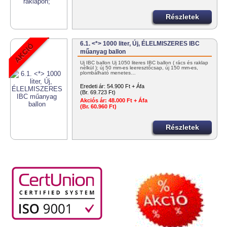
Részletek
6.1. <*> 1000 liter, Új, ÉLELMISZERES IBC
műanyag ballon
Új IBC ballon Új 1050 literes IBC ballon ( rács és raklap
nélkül ); új 50 mm-es leeresztőcsap, új 150 mm-es,
plombálható menetes…
Eredeti ár:
54.900 Ft + Áfa
(Br. 69.723 Ft)
Akciós ár:
48.000 Ft + Áfa
(Br. 60.960 Ft)
Részletek